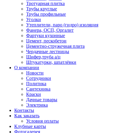
Тротуарная плитка
Трубы круглые
Трубы профильные
Уголки
Утеплители, паро (гидро) изоляция
Фанера, ОСП, Оргалит
Фартуки кухонные
Цемент, пескобетон
Цементно-стружечная плита
Чердачные лестницы
Шифер,труба а/ц
Штукатурки, шпатлёвки
О компании
Новости
Сотрудники
Политика
Сантехника
Краски
Дачные товары
Электрика
Контакты
Как заказать
Условия оплаты
Клубные карты
Фотогалерея