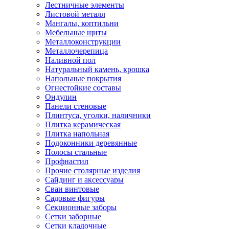
Лестничные элементы
Листовой металл
Мангалы, коптильни
Мебельные щиты
Металлоконструкции
Металлочерепица
Наливной пол
Натуральный камень, крошка
Напольные покрытия
Огнестойкие составы
Ондулин
Панели стеновые
Плинтуса, уголки, наличники
Плитка керамическая
Плитка напольная
Подоконники деревянные
Полосы стальные
Профнастил
Прочие столярные изделия
Сайдинг и аксессуары
Сваи винтовые
Садовые фигуры
Секционные заборы
Сетки заборные
Сетки кладочные