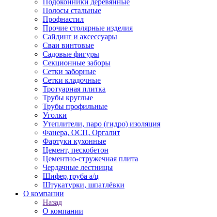
Подоконники деревянные
Полосы стальные
Профнастил
Прочие столярные изделия
Сайдинг и аксессуары
Сваи винтовые
Садовые фигуры
Секционные заборы
Сетки заборные
Сетки кладочные
Тротуарная плитка
Трубы круглые
Трубы профильные
Уголки
Утеплители, паро (гидро) изоляция
Фанера, ОСП, Оргалит
Фартуки кухонные
Цемент, пескобетон
Цементно-стружечная плита
Чердачные лестницы
Шифер,труба а/ц
Штукатурки, шпатлёвки
О компании
Назад
О компании