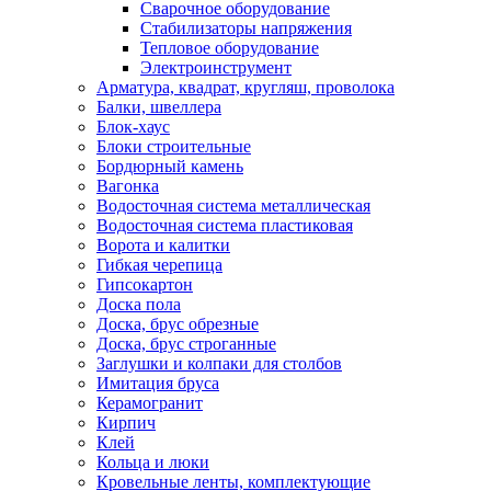
Сварочное оборудование
Стабилизаторы напряжения
Тепловое оборудование
Электроинструмент
Арматура, квадрат, кругляш, проволока
Балки, швеллера
Блок-хаус
Блоки строительные
Бордюрный камень
Вагонка
Водосточная система металлическая
Водосточная система пластиковая
Ворота и калитки
Гибкая черепица
Гипсокартон
Доска пола
Доска, брус обрезные
Доска, брус строганные
Заглушки и колпаки для столбов
Имитация бруса
Керамогранит
Кирпич
Клей
Кольца и люки
Кровельные ленты, комплектующие