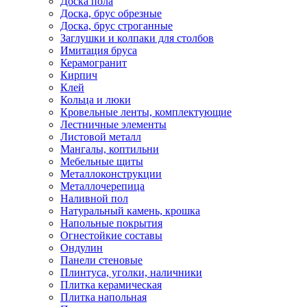
Доска пола
Доска, брус обрезные
Доска, брус строганные
Заглушки и колпаки для столбов
Имитация бруса
Керамогранит
Кирпич
Клей
Кольца и люки
Кровельные ленты, комплектующие
Лестничные элементы
Листовой металл
Мангалы, коптильни
Мебельные щиты
Металлоконструкции
Металлочерепица
Наливной пол
Натуральный камень, крошка
Напольные покрытия
Огнестойкие составы
Ондулин
Панели стеновые
Плинтуса, уголки, наличники
Плитка керамическая
Плитка напольная