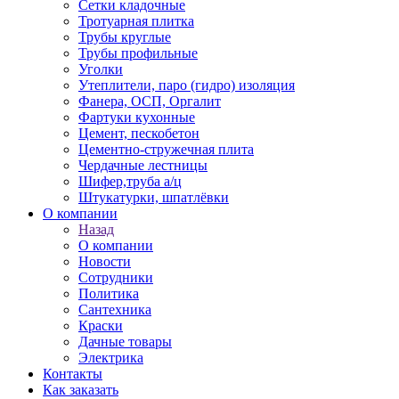
Сетки кладочные
Тротуарная плитка
Трубы круглые
Трубы профильные
Уголки
Утеплители, паро (гидро) изоляция
Фанера, ОСП, Оргалит
Фартуки кухонные
Цемент, пескобетон
Цементно-стружечная плита
Чердачные лестницы
Шифер,труба а/ц
Штукатурки, шпатлёвки
О компании
Назад
О компании
Новости
Сотрудники
Политика
Сантехника
Краски
Дачные товары
Электрика
Контакты
Как заказать