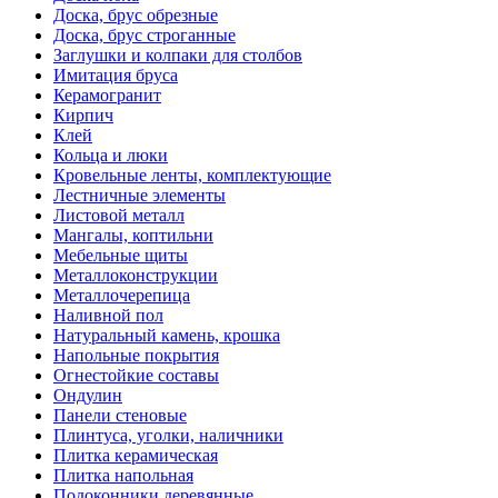
Доска, брус обрезные
Доска, брус строганные
Заглушки и колпаки для столбов
Имитация бруса
Керамогранит
Кирпич
Клей
Кольца и люки
Кровельные ленты, комплектующие
Лестничные элементы
Листовой металл
Мангалы, коптильни
Мебельные щиты
Металлоконструкции
Металлочерепица
Наливной пол
Натуральный камень, крошка
Напольные покрытия
Огнестойкие составы
Ондулин
Панели стеновые
Плинтуса, уголки, наличники
Плитка керамическая
Плитка напольная
Подоконники деревянные