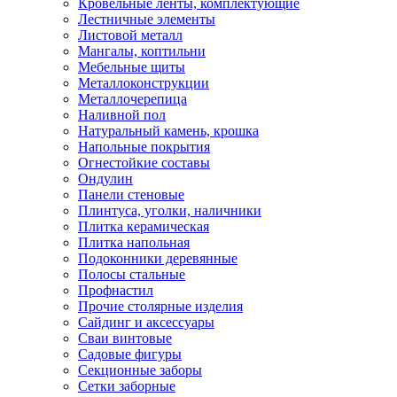
Кровельные ленты, комплектующие
Лестничные элементы
Листовой металл
Мангалы, коптильни
Мебельные щиты
Металлоконструкции
Металлочерепица
Наливной пол
Натуральный камень, крошка
Напольные покрытия
Огнестойкие составы
Ондулин
Панели стеновые
Плинтуса, уголки, наличники
Плитка керамическая
Плитка напольная
Подоконники деревянные
Полосы стальные
Профнастил
Прочие столярные изделия
Сайдинг и аксессуары
Сваи винтовые
Садовые фигуры
Секционные заборы
Сетки заборные