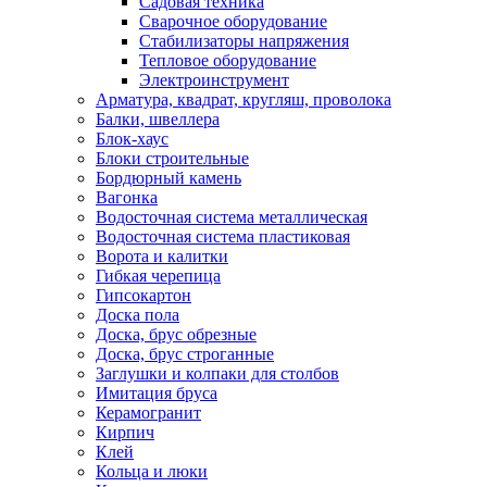
Садовая техника
Сварочное оборудование
Стабилизаторы напряжения
Тепловое оборудование
Электроинструмент
Арматура, квадрат, кругляш, проволока
Балки, швеллера
Блок-хаус
Блоки строительные
Бордюрный камень
Вагонка
Водосточная система металлическая
Водосточная система пластиковая
Ворота и калитки
Гибкая черепица
Гипсокартон
Доска пола
Доска, брус обрезные
Доска, брус строганные
Заглушки и колпаки для столбов
Имитация бруса
Керамогранит
Кирпич
Клей
Кольца и люки