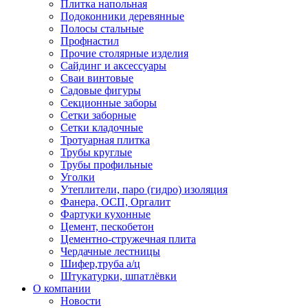
Плитка напольная
Подоконники деревянные
Полосы стальные
Профнастил
Прочие столярные изделия
Сайдинг и аксессуары
Сваи винтовые
Садовые фигуры
Секционные заборы
Сетки заборные
Сетки кладочные
Тротуарная плитка
Трубы круглые
Трубы профильные
Уголки
Утеплители, паро (гидро) изоляция
Фанера, ОСП, Оргалит
Фартуки кухонные
Цемент, пескобетон
Цементно-стружечная плита
Чердачные лестницы
Шифер,труба а/ц
Штукатурки, шпатлёвки
О компании
Новости