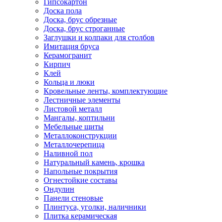
Гипсокартон
Доска пола
Доска, брус обрезные
Доска, брус строганные
Заглушки и колпаки для столбов
Имитация бруса
Керамогранит
Кирпич
Клей
Кольца и люки
Кровельные ленты, комплектующие
Лестничные элементы
Листовой металл
Мангалы, коптильни
Мебельные щиты
Металлоконструкции
Металлочерепица
Наливной пол
Натуральный камень, крошка
Напольные покрытия
Огнестойкие составы
Ондулин
Панели стеновые
Плинтуса, уголки, наличники
Плитка керамическая