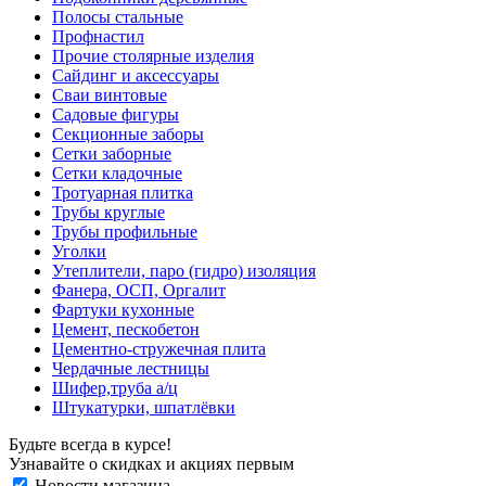
Полосы стальные
Профнастил
Прочие столярные изделия
Сайдинг и аксессуары
Сваи винтовые
Садовые фигуры
Секционные заборы
Сетки заборные
Сетки кладочные
Тротуарная плитка
Трубы круглые
Трубы профильные
Уголки
Утеплители, паро (гидро) изоляция
Фанера, ОСП, Оргалит
Фартуки кухонные
Цемент, пескобетон
Цементно-стружечная плита
Чердачные лестницы
Шифер,труба а/ц
Штукатурки, шпатлёвки
Будьте всегда в курсе!
Узнавайте о скидках и акциях первым
Новости магазина