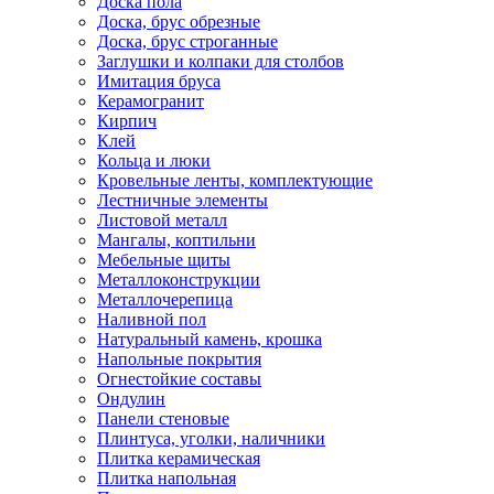
Доска пола
Доска, брус обрезные
Доска, брус строганные
Заглушки и колпаки для столбов
Имитация бруса
Керамогранит
Кирпич
Клей
Кольца и люки
Кровельные ленты, комплектующие
Лестничные элементы
Листовой металл
Мангалы, коптильни
Мебельные щиты
Металлоконструкции
Металлочерепица
Наливной пол
Натуральный камень, крошка
Напольные покрытия
Огнестойкие составы
Ондулин
Панели стеновые
Плинтуса, уголки, наличники
Плитка керамическая
Плитка напольная