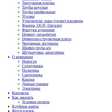
Тротуарная плитка
Трубы круглые
Трубы профильные
Уголки
Утеплители, паро (гидро) изоляция
Фанера, ОСП, Оргалит
Фартуки кухонные
Цемент, пескобетон
Цементно-стружечная плита
Чердачные лестницы
Шифер,труба а/ц
Штукатурки, шпатлёвки
О компании
Новости
Сотрудники
Политика
Сантехника
Краски
Дачные товары
Электрика
Контакты
Как заказать
Условия оплаты
Клубные карты
Фотогалерея