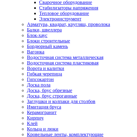
Сварочное оборудование
Стабилизаторы напряжения
Тепловое оборудование
Электроинструмент
Арматура, квадрат, кругляш, проволока
Балки, швеллера
Блок-хаус
Блоки строительные
Бордюрный камень
Вагонка
Водосточная система металлическая
Водосточная система пластиковая
Ворота и калитки
Гибкая черепица
Гипсокартон
Доска пола
Доска, брус обрезные
Доска, брус строганные
Заглушки и колпаки для столбов
Имитация бруса
Керамогранит
Кирпич
Клей
Кольца и люки
Кровельные ленты, комплектующие