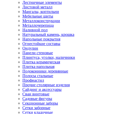
Лестничные элементы
Листовой металл
Мангалы, коптильни
Мебельные щиты
Металлоконструкции
Металлочерепица
Наливной пол
Натуральный камень, крошка
Напольные покрытия
Огнестойкие составы
Ондулин
Панели стеновые
Плинтуса, уголки, наличники
Плитка керамическая
Плитка напольная
Подоконники деревянные
Полосы стальные
Профнастил
Прочие столярные изделия
Сайдинг и аксессуары
Сваи винтовые
Садовые фигуры
Секционные заборы
Сетки заборные
Сетки кладочные