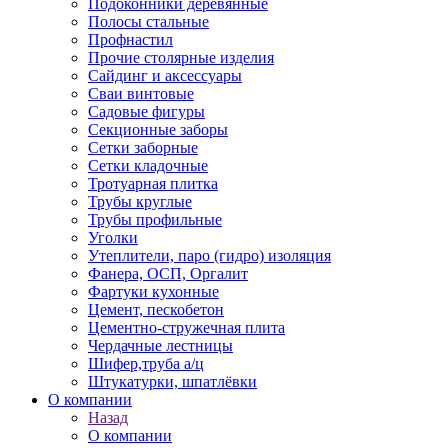
Подоконники деревянные
Полосы стальные
Профнастил
Прочие столярные изделия
Сайдинг и аксессуары
Сваи винтовые
Садовые фигуры
Секционные заборы
Сетки заборные
Сетки кладочные
Тротуарная плитка
Трубы круглые
Трубы профильные
Уголки
Утеплители, паро (гидро) изоляция
Фанера, ОСП, Оргалит
Фартуки кухонные
Цемент, пескобетон
Цементно-стружечная плита
Чердачные лестницы
Шифер,труба а/ц
Штукатурки, шпатлёвки
О компании
Назад
О компании