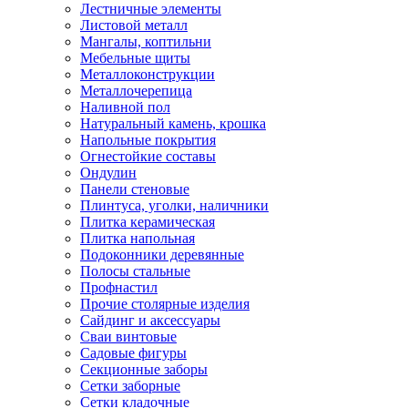
Лестничные элементы
Листовой металл
Мангалы, коптильни
Мебельные щиты
Металлоконструкции
Металлочерепица
Наливной пол
Натуральный камень, крошка
Напольные покрытия
Огнестойкие составы
Ондулин
Панели стеновые
Плинтуса, уголки, наличники
Плитка керамическая
Плитка напольная
Подоконники деревянные
Полосы стальные
Профнастил
Прочие столярные изделия
Сайдинг и аксессуары
Сваи винтовые
Садовые фигуры
Секционные заборы
Сетки заборные
Сетки кладочные