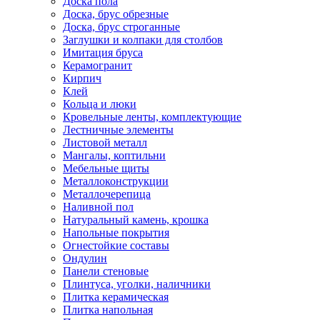
Доска пола
Доска, брус обрезные
Доска, брус строганные
Заглушки и колпаки для столбов
Имитация бруса
Керамогранит
Кирпич
Клей
Кольца и люки
Кровельные ленты, комплектующие
Лестничные элементы
Листовой металл
Мангалы, коптильни
Мебельные щиты
Металлоконструкции
Металлочерепица
Наливной пол
Натуральный камень, крошка
Напольные покрытия
Огнестойкие составы
Ондулин
Панели стеновые
Плинтуса, уголки, наличники
Плитка керамическая
Плитка напольная