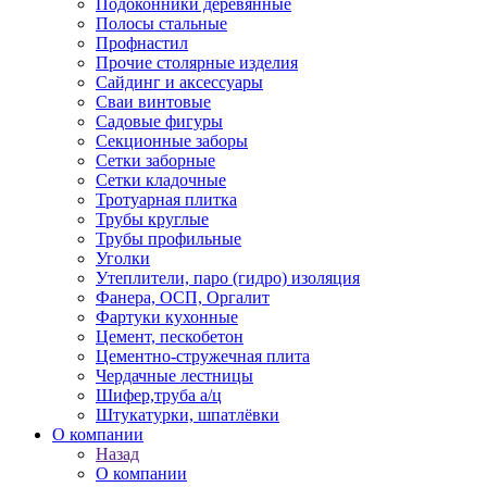
Подоконники деревянные
Полосы стальные
Профнастил
Прочие столярные изделия
Сайдинг и аксессуары
Сваи винтовые
Садовые фигуры
Секционные заборы
Сетки заборные
Сетки кладочные
Тротуарная плитка
Трубы круглые
Трубы профильные
Уголки
Утеплители, паро (гидро) изоляция
Фанера, ОСП, Оргалит
Фартуки кухонные
Цемент, пескобетон
Цементно-стружечная плита
Чердачные лестницы
Шифер,труба а/ц
Штукатурки, шпатлёвки
О компании
Назад
О компании