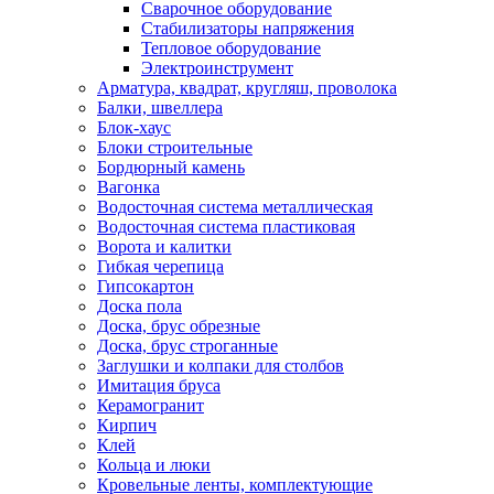
Сварочное оборудование
Стабилизаторы напряжения
Тепловое оборудование
Электроинструмент
Арматура, квадрат, кругляш, проволока
Балки, швеллера
Блок-хаус
Блоки строительные
Бордюрный камень
Вагонка
Водосточная система металлическая
Водосточная система пластиковая
Ворота и калитки
Гибкая черепица
Гипсокартон
Доска пола
Доска, брус обрезные
Доска, брус строганные
Заглушки и колпаки для столбов
Имитация бруса
Керамогранит
Кирпич
Клей
Кольца и люки
Кровельные ленты, комплектующие