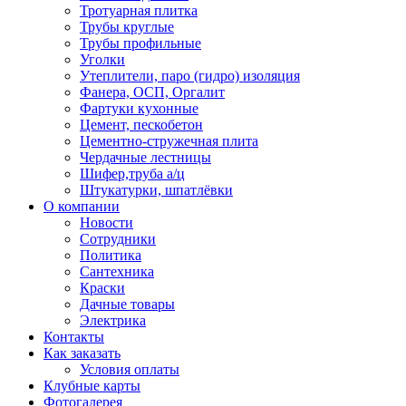
Тротуарная плитка
Трубы круглые
Трубы профильные
Уголки
Утеплители, паро (гидро) изоляция
Фанера, ОСП, Оргалит
Фартуки кухонные
Цемент, пескобетон
Цементно-стружечная плита
Чердачные лестницы
Шифер,труба а/ц
Штукатурки, шпатлёвки
О компании
Новости
Сотрудники
Политика
Сантехника
Краски
Дачные товары
Электрика
Контакты
Как заказать
Условия оплаты
Клубные карты
Фотогалерея