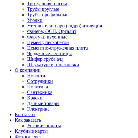
Тротуарная плитка
Трубы круглые
Трубы профильные
Уголки
Утеплители, паро (гидро) изоляция
Фанера, ОСП, Оргалит
Фартуки кухонные
Цемент, пескобетон
Цементно-стружечная плита
Чердачные лестницы
Шифер,труба а/ц
Штукатурки, шпатлёвки
О компании
Новости
Сотрудники
Политика
Сантехника
Краски
Дачные товары
Электрика
Контакты
Как заказать
Условия оплаты
Клубные карты
Фотогалерея