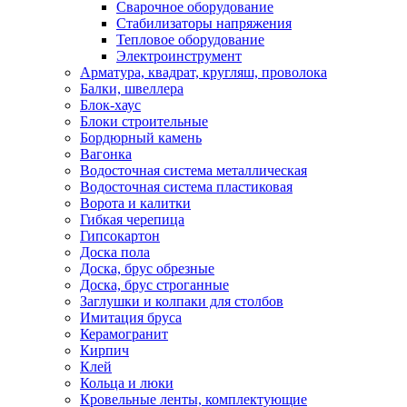
Сварочное оборудование
Стабилизаторы напряжения
Тепловое оборудование
Электроинструмент
Арматура, квадрат, кругляш, проволока
Балки, швеллера
Блок-хаус
Блоки строительные
Бордюрный камень
Вагонка
Водосточная система металлическая
Водосточная система пластиковая
Ворота и калитки
Гибкая черепица
Гипсокартон
Доска пола
Доска, брус обрезные
Доска, брус строганные
Заглушки и колпаки для столбов
Имитация бруса
Керамогранит
Кирпич
Клей
Кольца и люки
Кровельные ленты, комплектующие