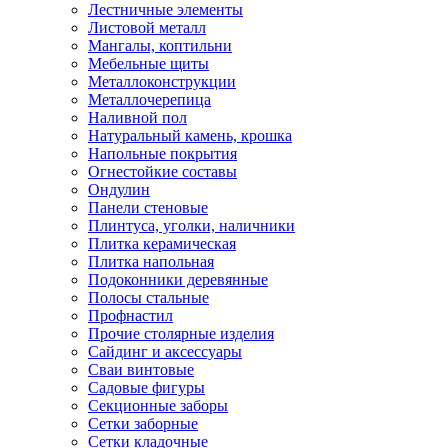
Лестничные элементы
Листовой металл
Мангалы, коптильни
Мебельные щиты
Металлоконструкции
Металлочерепица
Наливной пол
Натуральный камень, крошка
Напольные покрытия
Огнестойкие составы
Ондулин
Панели стеновые
Плинтуса, уголки, наличники
Плитка керамическая
Плитка напольная
Подоконники деревянные
Полосы стальные
Профнастил
Прочие столярные изделия
Сайдинг и аксессуары
Сваи винтовые
Садовые фигуры
Секционные заборы
Сетки заборные
Сетки кладочные