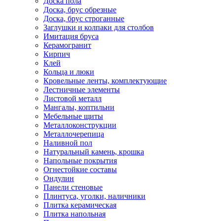
Доска пола
Доска, брус обрезные
Доска, брус строганные
Заглушки и колпаки для столбов
Имитация бруса
Керамогранит
Кирпич
Клей
Кольца и люки
Кровельные ленты, комплектующие
Лестничные элементы
Листовой металл
Мангалы, коптильни
Мебельные щиты
Металлоконструкции
Металлочерепица
Наливной пол
Натуральный камень, крошка
Напольные покрытия
Огнестойкие составы
Ондулин
Панели стеновые
Плинтуса, уголки, наличники
Плитка керамическая
Плитка напольная