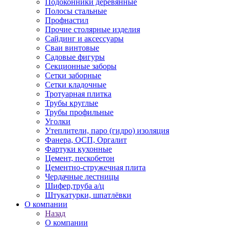
Подоконники деревянные
Полосы стальные
Профнастил
Прочие столярные изделия
Сайдинг и аксессуары
Сваи винтовые
Садовые фигуры
Секционные заборы
Сетки заборные
Сетки кладочные
Тротуарная плитка
Трубы круглые
Трубы профильные
Уголки
Утеплители, паро (гидро) изоляция
Фанера, ОСП, Оргалит
Фартуки кухонные
Цемент, пескобетон
Цементно-стружечная плита
Чердачные лестницы
Шифер,труба а/ц
Штукатурки, шпатлёвки
О компании
Назад
О компании