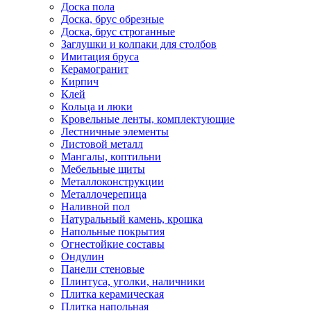
Доска пола
Доска, брус обрезные
Доска, брус строганные
Заглушки и колпаки для столбов
Имитация бруса
Керамогранит
Кирпич
Клей
Кольца и люки
Кровельные ленты, комплектующие
Лестничные элементы
Листовой металл
Мангалы, коптильни
Мебельные щиты
Металлоконструкции
Металлочерепица
Наливной пол
Натуральный камень, крошка
Напольные покрытия
Огнестойкие составы
Ондулин
Панели стеновые
Плинтуса, уголки, наличники
Плитка керамическая
Плитка напольная