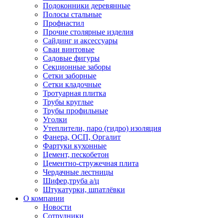
Подоконники деревянные
Полосы стальные
Профнастил
Прочие столярные изделия
Сайдинг и аксессуары
Сваи винтовые
Садовые фигуры
Секционные заборы
Сетки заборные
Сетки кладочные
Тротуарная плитка
Трубы круглые
Трубы профильные
Уголки
Утеплители, паро (гидро) изоляция
Фанера, ОСП, Оргалит
Фартуки кухонные
Цемент, пескобетон
Цементно-стружечная плита
Чердачные лестницы
Шифер,труба а/ц
Штукатурки, шпатлёвки
О компании
Новости
Сотрудники