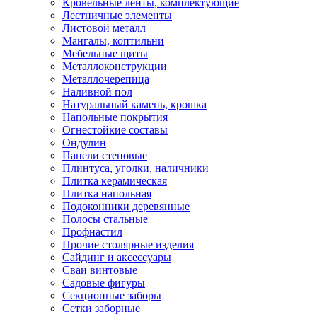
Кровельные ленты, комплектующие
Лестничные элементы
Листовой металл
Мангалы, коптильни
Мебельные щиты
Металлоконструкции
Металлочерепица
Наливной пол
Натуральный камень, крошка
Напольные покрытия
Огнестойкие составы
Ондулин
Панели стеновые
Плинтуса, уголки, наличники
Плитка керамическая
Плитка напольная
Подоконники деревянные
Полосы стальные
Профнастил
Прочие столярные изделия
Сайдинг и аксессуары
Сваи винтовые
Садовые фигуры
Секционные заборы
Сетки заборные