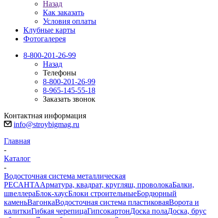
Назад
Как заказать
Условия оплаты
Клубные карты
Фотогалерея
8-800-201-26-99
Назад
Телефоны
8-800-201-26-99
8-965-145-55-18
Заказать звонок
Контактная информация
info@stroybigmag.ru
Главная
-
Каталог
-
Водосточная система металлическая
РЕСАНТА
Арматура, квадрат, кругляш, проволока
Балки,
швеллера
Блок-хаус
Блоки строительные
Бордюрный
камень
Вагонка
Водосточная система пластиковая
Ворота и
калитки
Гибкая черепица
Гипсокартон
Доска пола
Доска, брус