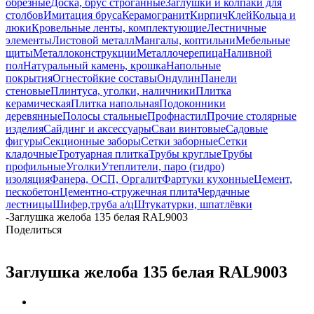
обрезные
Доска, брус строганные
Заглушки и колпаки для
столбов
Имитация бруса
Керамогранит
Кирпич
Клей
Кольца и
люки
Кровельные ленты, комплектующие
Лестничные
элементы
Листовой металл
Мангалы, коптильни
Мебельные
щиты
Металлоконструкции
Металлочерепица
Наливной
пол
Натуральный камень, крошка
Напольные
покрытия
Огнестойкие составы
Ондулин
Панели
стеновые
Плинтуса, уголки, наличники
Плитка
керамическая
Плитка напольная
Подоконники
деревянные
Полосы стальные
Профнастил
Прочие столярные
изделия
Сайдинг и аксессуары
Сваи винтовые
Садовые
фигуры
Секционные заборы
Сетки заборные
Сетки
кладочные
Тротуарная плитка
Трубы круглые
Трубы
профильные
Уголки
Утеплители, паро (гидро)
изоляция
Фанера, ОСП, Оргалит
Фартуки кухонные
Цемент,
пескобетон
Цементно-стружечная плита
Чердачные
лестницы
Шифер,труба а/ц
Штукатурки, шпатлёвки
-
Заглушка желоба 135 белая RAL9003
Поделиться
Заглушка желоба 135 белая RAL9003