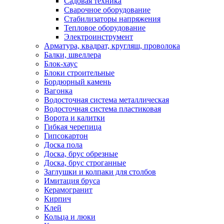
Садовая техника
Сварочное оборудование
Стабилизаторы напряжения
Тепловое оборудование
Электроинструмент
Арматура, квадрат, кругляш, проволока
Балки, швеллера
Блок-хаус
Блоки строительные
Бордюрный камень
Вагонка
Водосточная система металлическая
Водосточная система пластиковая
Ворота и калитки
Гибкая черепица
Гипсокартон
Доска пола
Доска, брус обрезные
Доска, брус строганные
Заглушки и колпаки для столбов
Имитация бруса
Керамогранит
Кирпич
Клей
Кольца и люки