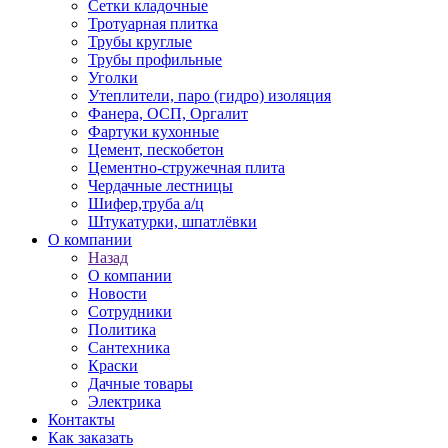
Сетки кладочные
Тротуарная плитка
Трубы круглые
Трубы профильные
Уголки
Утеплители, паро (гидро) изоляция
Фанера, ОСП, Оргалит
Фартуки кухонные
Цемент, пескобетон
Цементно-стружечная плита
Чердачные лестницы
Шифер,труба а/ц
Штукатурки, шпатлёвки
О компании
Назад
О компании
Новости
Сотрудники
Политика
Сантехника
Краски
Дачные товары
Электрика
Контакты
Как заказать