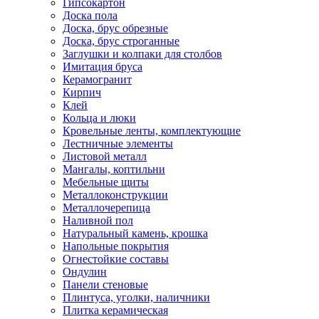
Гипсокартон
Доска пола
Доска, брус обрезные
Доска, брус строганные
Заглушки и колпаки для столбов
Имитация бруса
Керамогранит
Кирпич
Клей
Кольца и люки
Кровельные ленты, комплектующие
Лестничные элементы
Листовой металл
Мангалы, коптильни
Мебельные щиты
Металлоконструкции
Металлочерепица
Наливной пол
Натуральный камень, крошка
Напольные покрытия
Огнестойкие составы
Ондулин
Панели стеновые
Плинтуса, уголки, наличники
Плитка керамическая