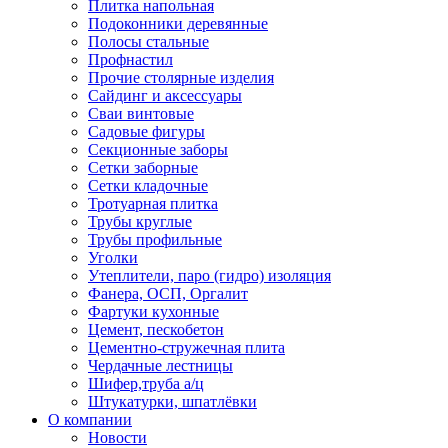
Плитка напольная
Подоконники деревянные
Полосы стальные
Профнастил
Прочие столярные изделия
Сайдинг и аксессуары
Сваи винтовые
Садовые фигуры
Секционные заборы
Сетки заборные
Сетки кладочные
Тротуарная плитка
Трубы круглые
Трубы профильные
Уголки
Утеплители, паро (гидро) изоляция
Фанера, ОСП, Оргалит
Фартуки кухонные
Цемент, пескобетон
Цементно-стружечная плита
Чердачные лестницы
Шифер,труба а/ц
Штукатурки, шпатлёвки
О компании
Новости