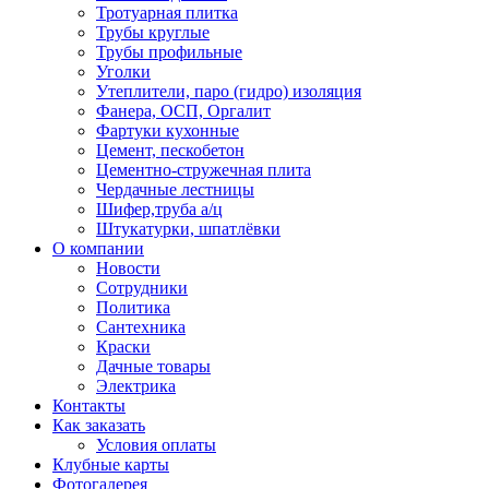
Тротуарная плитка
Трубы круглые
Трубы профильные
Уголки
Утеплители, паро (гидро) изоляция
Фанера, ОСП, Оргалит
Фартуки кухонные
Цемент, пескобетон
Цементно-стружечная плита
Чердачные лестницы
Шифер,труба а/ц
Штукатурки, шпатлёвки
О компании
Новости
Сотрудники
Политика
Сантехника
Краски
Дачные товары
Электрика
Контакты
Как заказать
Условия оплаты
Клубные карты
Фотогалерея