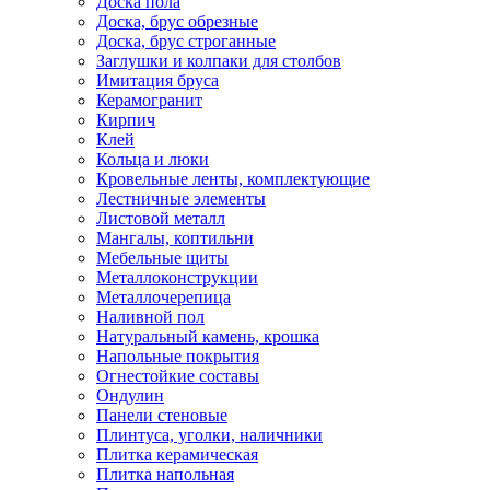
Доска пола
Доска, брус обрезные
Доска, брус строганные
Заглушки и колпаки для столбов
Имитация бруса
Керамогранит
Кирпич
Клей
Кольца и люки
Кровельные ленты, комплектующие
Лестничные элементы
Листовой металл
Мангалы, коптильни
Мебельные щиты
Металлоконструкции
Металлочерепица
Наливной пол
Натуральный камень, крошка
Напольные покрытия
Огнестойкие составы
Ондулин
Панели стеновые
Плинтуса, уголки, наличники
Плитка керамическая
Плитка напольная