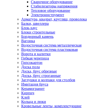
Сварочное оборудование
Стабилизаторы напряжения
Тепловое оборудование
Электроинструмент
Арматура, квадрат, кругляш, проволока
Балки, швеллера
Блок-хаус
Блоки строительные
Бордюрный камень
Вагонка
Водосточная система металлическая
Водосточная система пластиковая
Ворота и калитки
Гибкая черепица
Гипсокартон
Доска пола
Доска, брус обрезные
Доска, брус строганные
Заглушки и колпаки для столбов
Имитация бруса
Керамогранит
Кирпич
Клей
Кольца и люки
Кровельные ленты, комплектующие