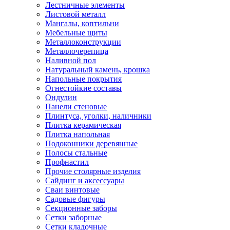
Лестничные элементы
Листовой металл
Мангалы, коптильни
Мебельные щиты
Металлоконструкции
Металлочерепица
Наливной пол
Натуральный камень, крошка
Напольные покрытия
Огнестойкие составы
Ондулин
Панели стеновые
Плинтуса, уголки, наличники
Плитка керамическая
Плитка напольная
Подоконники деревянные
Полосы стальные
Профнастил
Прочие столярные изделия
Сайдинг и аксессуары
Сваи винтовые
Садовые фигуры
Секционные заборы
Сетки заборные
Сетки кладочные