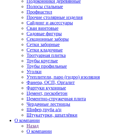
Подоконники деревянные
Полосы стальные
Профнастил
Прочие столярные изделия
Сайдинг и аксессуары
Сваи винтовые
Садовые фигуры
Секционные заборы
Сетки заборные
Сетки кладочные
Тротуарная плитка
Трубы круглые
Трубы профильные
Уголки
Утеплители, паро (гидро) изоляция
Фанера, ОСП, Оргалит
Фартуки кухонные
Цемент, пескобетон
Цементно-стружечная плита
Чердачные лестницы
Шифер,труба а/ц
Штукатурки, шпатлёвки
О компании
Назад
О компании