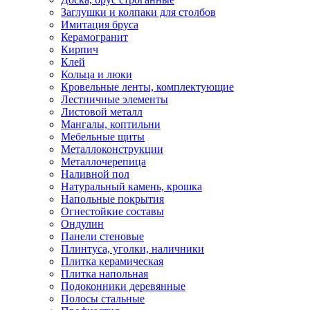
Заглушки и колпаки для столбов
Имитация бруса
Керамогранит
Кирпич
Клей
Кольца и люки
Кровельные ленты, комплектующие
Лестничные элементы
Листовой металл
Мангалы, коптильни
Мебельные щиты
Металлоконструкции
Металлочерепица
Наливной пол
Натуральный камень, крошка
Напольные покрытия
Огнестойкие составы
Ондулин
Панели стеновые
Плинтуса, уголки, наличники
Плитка керамическая
Плитка напольная
Подоконники деревянные
Полосы стальные