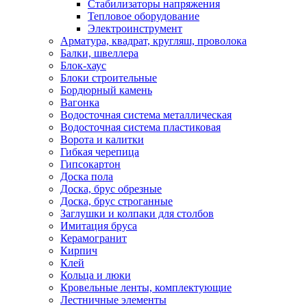
Стабилизаторы напряжения
Тепловое оборудование
Электроинструмент
Арматура, квадрат, кругляш, проволока
Балки, швеллера
Блок-хаус
Блоки строительные
Бордюрный камень
Вагонка
Водосточная система металлическая
Водосточная система пластиковая
Ворота и калитки
Гибкая черепица
Гипсокартон
Доска пола
Доска, брус обрезные
Доска, брус строганные
Заглушки и колпаки для столбов
Имитация бруса
Керамогранит
Кирпич
Клей
Кольца и люки
Кровельные ленты, комплектующие
Лестничные элементы