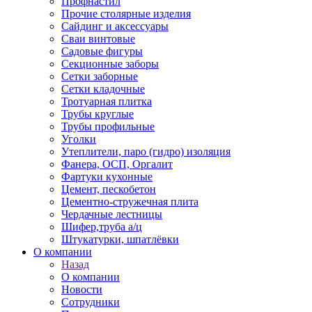
Профнастил
Прочие столярные изделия
Сайдинг и аксессуары
Сваи винтовые
Садовые фигуры
Секционные заборы
Сетки заборные
Сетки кладочные
Тротуарная плитка
Трубы круглые
Трубы профильные
Уголки
Утеплители, паро (гидро) изоляция
Фанера, ОСП, Оргалит
Фартуки кухонные
Цемент, пескобетон
Цементно-стружечная плита
Чердачные лестницы
Шифер,труба а/ц
Штукатурки, шпатлёвки
О компании
Назад
О компании
Новости
Сотрудники