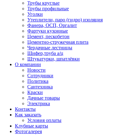
Трубы круглые
Трубы профильные
Уголки
Утеплители, паро (гидро) изоляция
Фанера, ОСП, Оргалит
Фартуки кухонные
Цемент, пескобетон
Цементно-стружечная плита
Чердачные лестницы
Шифер,труба а/ц
Штукатурки, шпатлёвки
О компании
Новости
Сотрудники
Политика
Сантехника
Краски
Дачные товары
Электрика
Контакты
Как заказать
Условия оплаты
Клубные карты
Фотогалерея