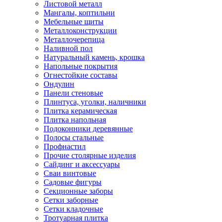
Листовой металл
Мангалы, коптильни
Мебельные щиты
Металлоконструкции
Металлочерепица
Наливной пол
Натуральный камень, крошка
Напольные покрытия
Огнестойкие составы
Ондулин
Панели стеновые
Плинтуса, уголки, наличники
Плитка керамическая
Плитка напольная
Подоконники деревянные
Полосы стальные
Профнастил
Прочие столярные изделия
Сайдинг и аксессуары
Сваи винтовые
Садовые фигуры
Секционные заборы
Сетки заборные
Сетки кладочные
Тротуарная плитка