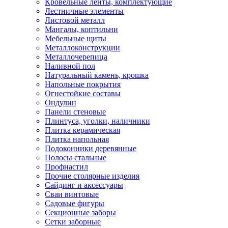
Кровельные ленты, комплектующие
Лестничные элементы
Листовой металл
Мангалы, коптильни
Мебельные щиты
Металлоконструкции
Металлочерепица
Наливной пол
Натуральный камень, крошка
Напольные покрытия
Огнестойкие составы
Ондулин
Панели стеновые
Плинтуса, уголки, наличники
Плитка керамическая
Плитка напольная
Подоконники деревянные
Полосы стальные
Профнастил
Прочие столярные изделия
Сайдинг и аксессуары
Сваи винтовые
Садовые фигуры
Секционные заборы
Сетки заборные