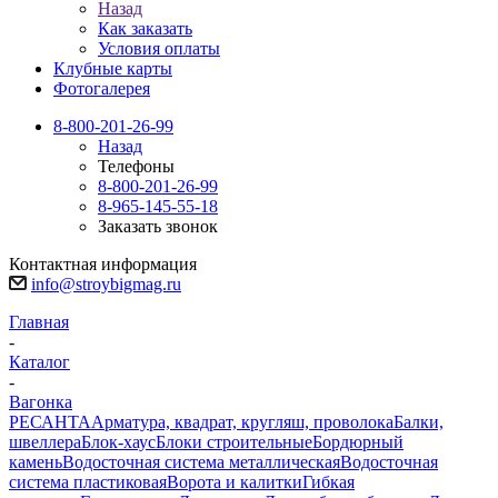
Назад
Как заказать
Условия оплаты
Клубные карты
Фотогалерея
8-800-201-26-99
Назад
Телефоны
8-800-201-26-99
8-965-145-55-18
Заказать звонок
Контактная информация
info@stroybigmag.ru
Главная
-
Каталог
-
Вагонка
РЕСАНТА
Арматура, квадрат, кругляш, проволока
Балки,
швеллера
Блок-хаус
Блоки строительные
Бордюрный
камень
Водосточная система металлическая
Водосточная
система пластиковая
Ворота и калитки
Гибкая