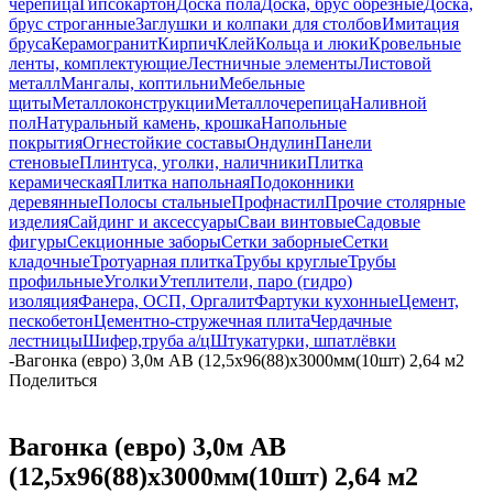
черепица
Гипсокартон
Доска пола
Доска, брус обрезные
Доска,
брус строганные
Заглушки и колпаки для столбов
Имитация
бруса
Керамогранит
Кирпич
Клей
Кольца и люки
Кровельные
ленты, комплектующие
Лестничные элементы
Листовой
металл
Мангалы, коптильни
Мебельные
щиты
Металлоконструкции
Металлочерепица
Наливной
пол
Натуральный камень, крошка
Напольные
покрытия
Огнестойкие составы
Ондулин
Панели
стеновые
Плинтуса, уголки, наличники
Плитка
керамическая
Плитка напольная
Подоконники
деревянные
Полосы стальные
Профнастил
Прочие столярные
изделия
Сайдинг и аксессуары
Сваи винтовые
Садовые
фигуры
Секционные заборы
Сетки заборные
Сетки
кладочные
Тротуарная плитка
Трубы круглые
Трубы
профильные
Уголки
Утеплители, паро (гидро)
изоляция
Фанера, ОСП, Оргалит
Фартуки кухонные
Цемент,
пескобетон
Цементно-стружечная плита
Чердачные
лестницы
Шифер,труба а/ц
Штукатурки, шпатлёвки
-
Вагонка (евро) 3,0м АВ (12,5х96(88)х3000мм(10шт) 2,64 м2
Поделиться
Вагонка (евро) 3,0м АВ
(12,5х96(88)х3000мм(10шт) 2,64 м2