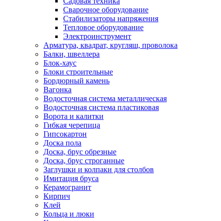
Садовая техника
Сварочное оборудование
Стабилизаторы напряжения
Тепловое оборудование
Электроинструмент
Арматура, квадрат, кругляш, проволока
Балки, швеллера
Блок-хаус
Блоки строительные
Бордюрный камень
Вагонка
Водосточная система металлическая
Водосточная система пластиковая
Ворота и калитки
Гибкая черепица
Гипсокартон
Доска пола
Доска, брус обрезные
Доска, брус строганные
Заглушки и колпаки для столбов
Имитация бруса
Керамогранит
Кирпич
Клей
Кольца и люки