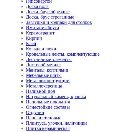
Гипсокартон
Доска пола
Доска, брус обрезные
Доска, брус строганные
Заглушки и колпаки для столбов
Имитация бруса
Керамогранит
Кирпич
Клей
Кольца и люки
Кровельные ленты, комплектующие
Лестничные элементы
Листовой металл
Мангалы, коптильни
Мебельные щиты
Металлоконструкции
Металлочерепица
Наливной пол
Натуральный камень, крошка
Напольные покрытия
Огнестойкие составы
Ондулин
Панели стеновые
Плинтуса, уголки, наличники
Плитка керамическая