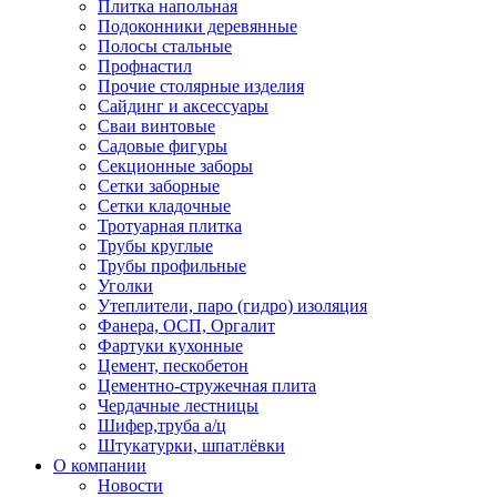
Плитка напольная
Подоконники деревянные
Полосы стальные
Профнастил
Прочие столярные изделия
Сайдинг и аксессуары
Сваи винтовые
Садовые фигуры
Секционные заборы
Сетки заборные
Сетки кладочные
Тротуарная плитка
Трубы круглые
Трубы профильные
Уголки
Утеплители, паро (гидро) изоляция
Фанера, ОСП, Оргалит
Фартуки кухонные
Цемент, пескобетон
Цементно-стружечная плита
Чердачные лестницы
Шифер,труба а/ц
Штукатурки, шпатлёвки
О компании
Новости