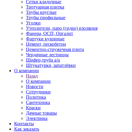
Сетки кладочные
Тротуарная плитка
Трубы круглые
Трубы профильные
Уголки
Утеплители, паро (гидро) изоляция
Фанера, ОСП, Оргалит
Фартуки кухонные
Цемент, пескобетон
Цементно-стружечная плита
Чердачные лестницы
Шифер,труба а/ц
Штукатурки, шпатлёвки
О компании
Назад
О компании
Новости
Сотрудники
Политика
Сантехника
Краски
Дачные товары
Электрика
Контакты
Как заказать