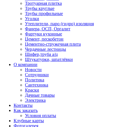
Тротуарная плитка
Трубы круглые
Трубы профильные
Уголки
Утеплители, паро (гидро) изоляция
Фанера, ОСП, Оргалит
Фартуки кухонные
Цемент, пескобетон
Цементно-стружечная плита
Чердачные лестницы
Шифер,труба а/ц
Штукатурки, шпатлёвки
О компании
Новости
Сотрудники
Политика
Сантехника
Краски
Дачные товары
Электрика
Контакты
Как заказать
Условия оплаты
Клубные карты
Фотогалерея