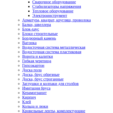
Сварочное оборудование
Стабилизаторы напряжения
Тепловое оборудование
Электроинструмент
Арматура, квадрат, кругляш, проволока
Балки, швеллера
Блок-хаус
Блоки строительные
Бордюрный камень
Вагонка
Водосточная система металлическая
Водосточная система пластиковая
Ворота и калитки
Гибкая черепица
Гипсокартон
Доска пола
Доска, брус обрезные
Доска, брус строганные
Заглушки и колпаки для столбов
Имитация бруса
Керамогранит
Кирпич
Клей
Кольца и люки
Кровельные ленты, комплектующие