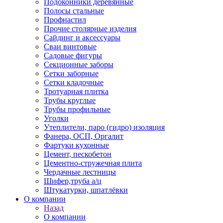
Подоконники деревянные
Полосы стальные
Профнастил
Прочие столярные изделия
Сайдинг и аксессуары
Сваи винтовые
Садовые фигуры
Секционные заборы
Сетки заборные
Сетки кладочные
Тротуарная плитка
Трубы круглые
Трубы профильные
Уголки
Утеплители, паро (гидро) изоляция
Фанера, ОСП, Оргалит
Фартуки кухонные
Цемент, пескобетон
Цементно-стружечная плита
Чердачные лестницы
Шифер,труба а/ц
Штукатурки, шпатлёвки
О компании
Назад
О компании