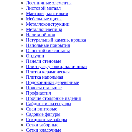
Лестничные элементы
Листовой металл
Мангалы, коптильни
Мебельные щиты
Металлоконструкции
Металлочерепица
Наливной пол
Натуральный камень, крошка
Напольные покрытия
Огнестойкие составы
Ондулин
Панели стеновые
Плинтуса, уголки, наличники
Плитка керамическая
Плитка напольная
Подоконники деревянные
Полосы стальные
Профнастил
Прочие столярные изделия
Сайдинг и аксессуары
Сваи винтовые
Садовые фигуры
Секционные заборы
Сетки заборные
Сетки кладочные