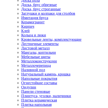
Доска пола
Доска, брус обрезные
Доска, брус строганные
Заглушки и колпаки для столбов
Имитация бруса
Керамогранит
Кирпич
Клей
Кольца и люки
Кровельные ленты, комплектующие
Лестничные элементы
Листовой металл
Мангалы, коптильни
Мебельные щиты
Металлоконструкции
Металлочерепица
Наливной пол
Натуральный камень, крошка
Напольные покрытия
Огнестойкие составы
Ондулин
Панели стеновые
Плинтуса, уголки, наличники
Плитка керамическая
Плитка напольная