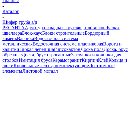
Главная
-
Каталог
-
Шифер,труба а/ц
РЕСАНТА
Арматура, квадрат, кругляш, проволока
Балки,
швеллера
Блок-хаус
Блоки строительные
Бордюрный
камень
Вагонка
Водосточная система
металлическая
Водосточная система пластиковая
Ворота и
калитки
Гибкая черепица
Гипсокартон
Доска пола
Доска, брус
обрезные
Доска, брус строганные
Заглушки и колпаки для
столбов
Имитация бруса
Керамогранит
Кирпич
Клей
Кольца и
люки
Кровельные ленты, комплектующие
Лестничные
элементы
Листовой металл