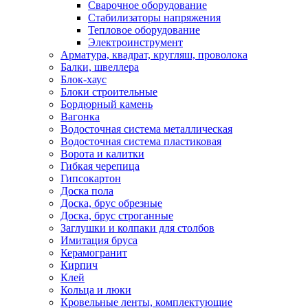
Сварочное оборудование
Стабилизаторы напряжения
Тепловое оборудование
Электроинструмент
Арматура, квадрат, кругляш, проволока
Балки, швеллера
Блок-хаус
Блоки строительные
Бордюрный камень
Вагонка
Водосточная система металлическая
Водосточная система пластиковая
Ворота и калитки
Гибкая черепица
Гипсокартон
Доска пола
Доска, брус обрезные
Доска, брус строганные
Заглушки и колпаки для столбов
Имитация бруса
Керамогранит
Кирпич
Клей
Кольца и люки
Кровельные ленты, комплектующие