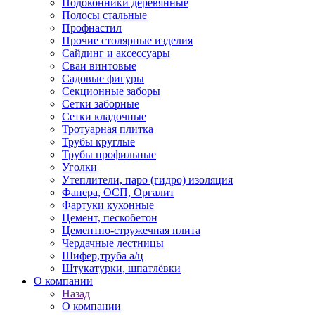
Подоконники деревянные
Полосы стальные
Профнастил
Прочие столярные изделия
Сайдинг и аксессуары
Сваи винтовые
Садовые фигуры
Секционные заборы
Сетки заборные
Сетки кладочные
Тротуарная плитка
Трубы круглые
Трубы профильные
Уголки
Утеплители, паро (гидро) изоляция
Фанера, ОСП, Оргалит
Фартуки кухонные
Цемент, пескобетон
Цементно-стружечная плита
Чердачные лестницы
Шифер,труба а/ц
Штукатурки, шпатлёвки
О компании
Назад
О компании