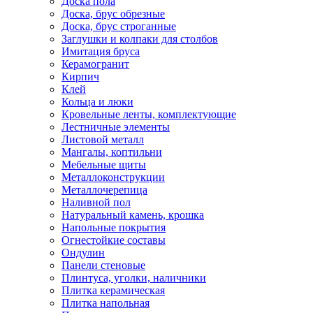
Доска пола
Доска, брус обрезные
Доска, брус строганные
Заглушки и колпаки для столбов
Имитация бруса
Керамогранит
Кирпич
Клей
Кольца и люки
Кровельные ленты, комплектующие
Лестничные элементы
Листовой металл
Мангалы, коптильни
Мебельные щиты
Металлоконструкции
Металлочерепица
Наливной пол
Натуральный камень, крошка
Напольные покрытия
Огнестойкие составы
Ондулин
Панели стеновые
Плинтуса, уголки, наличники
Плитка керамическая
Плитка напольная