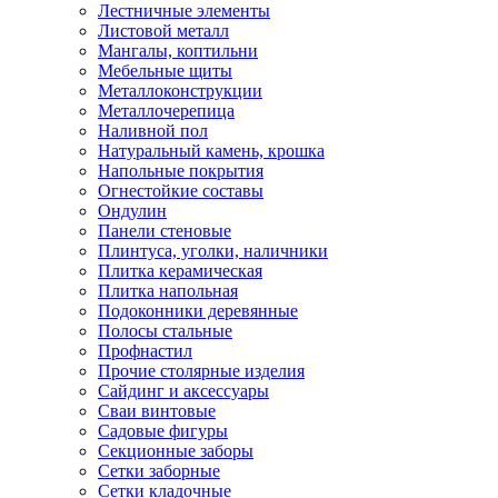
Лестничные элементы
Листовой металл
Мангалы, коптильни
Мебельные щиты
Металлоконструкции
Металлочерепица
Наливной пол
Натуральный камень, крошка
Напольные покрытия
Огнестойкие составы
Ондулин
Панели стеновые
Плинтуса, уголки, наличники
Плитка керамическая
Плитка напольная
Подоконники деревянные
Полосы стальные
Профнастил
Прочие столярные изделия
Сайдинг и аксессуары
Сваи винтовые
Садовые фигуры
Секционные заборы
Сетки заборные
Сетки кладочные