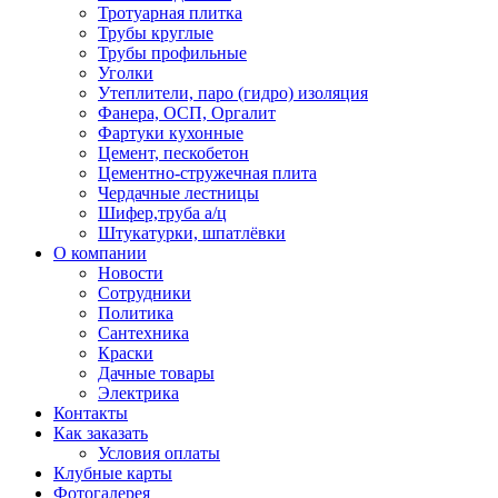
Тротуарная плитка
Трубы круглые
Трубы профильные
Уголки
Утеплители, паро (гидро) изоляция
Фанера, ОСП, Оргалит
Фартуки кухонные
Цемент, пескобетон
Цементно-стружечная плита
Чердачные лестницы
Шифер,труба а/ц
Штукатурки, шпатлёвки
О компании
Новости
Сотрудники
Политика
Сантехника
Краски
Дачные товары
Электрика
Контакты
Как заказать
Условия оплаты
Клубные карты
Фотогалерея