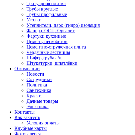
Тротуарная плитка
Трубы круглые
Трубы профильные
Уголки
Утеплители, паро (гидро) изоляция
Фанера, ОСП, Оргалит
Фартуки кухонные
Цемент, пескобетон
Цементно-стружечная плита
Чердачные лестницы
Шифер,труба а/ц
Штукатурки, шпатлёвки
О компании
Новости
Сотрудники
Политика
Сантехника
Краски
Дачные товары
Электрика
Контакты
Как заказать
Условия оплаты
Клубные карты
Фотогалерея