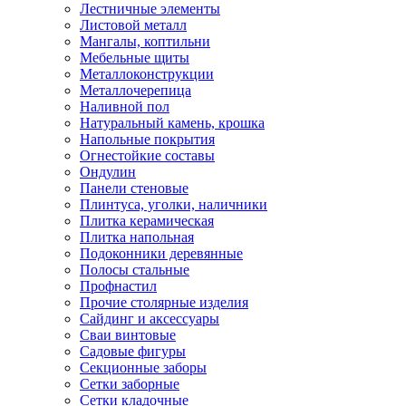
Лестничные элементы
Листовой металл
Мангалы, коптильни
Мебельные щиты
Металлоконструкции
Металлочерепица
Наливной пол
Натуральный камень, крошка
Напольные покрытия
Огнестойкие составы
Ондулин
Панели стеновые
Плинтуса, уголки, наличники
Плитка керамическая
Плитка напольная
Подоконники деревянные
Полосы стальные
Профнастил
Прочие столярные изделия
Сайдинг и аксессуары
Сваи винтовые
Садовые фигуры
Секционные заборы
Сетки заборные
Сетки кладочные