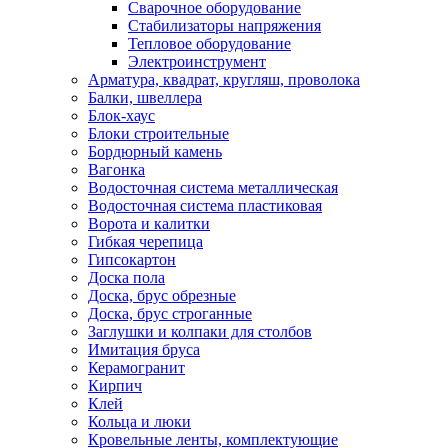
Сварочное оборудование
Стабилизаторы напряжения
Тепловое оборудование
Электроинструмент
Арматура, квадрат, кругляш, проволока
Балки, швеллера
Блок-хаус
Блоки строительные
Бордюрный камень
Вагонка
Водосточная система металлическая
Водосточная система пластиковая
Ворота и калитки
Гибкая черепица
Гипсокартон
Доска пола
Доска, брус обрезные
Доска, брус строганные
Заглушки и колпаки для столбов
Имитация бруса
Керамогранит
Кирпич
Клей
Кольца и люки
Кровельные ленты, комплектующие