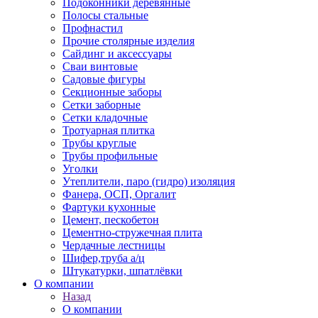
Подоконники деревянные
Полосы стальные
Профнастил
Прочие столярные изделия
Сайдинг и аксессуары
Сваи винтовые
Садовые фигуры
Секционные заборы
Сетки заборные
Сетки кладочные
Тротуарная плитка
Трубы круглые
Трубы профильные
Уголки
Утеплители, паро (гидро) изоляция
Фанера, ОСП, Оргалит
Фартуки кухонные
Цемент, пескобетон
Цементно-стружечная плита
Чердачные лестницы
Шифер,труба а/ц
Штукатурки, шпатлёвки
О компании
Назад
О компании