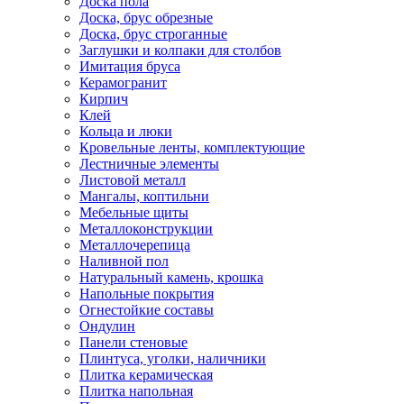
Доска пола
Доска, брус обрезные
Доска, брус строганные
Заглушки и колпаки для столбов
Имитация бруса
Керамогранит
Кирпич
Клей
Кольца и люки
Кровельные ленты, комплектующие
Лестничные элементы
Листовой металл
Мангалы, коптильни
Мебельные щиты
Металлоконструкции
Металлочерепица
Наливной пол
Натуральный камень, крошка
Напольные покрытия
Огнестойкие составы
Ондулин
Панели стеновые
Плинтуса, уголки, наличники
Плитка керамическая
Плитка напольная