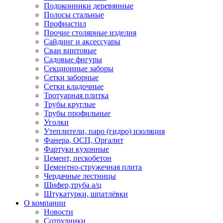
Подоконники деревянные
Полосы стальные
Профнастил
Прочие столярные изделия
Сайдинг и аксессуары
Сваи винтовые
Садовые фигуры
Секционные заборы
Сетки заборные
Сетки кладочные
Тротуарная плитка
Трубы круглые
Трубы профильные
Уголки
Утеплители, паро (гидро) изоляция
Фанера, ОСП, Оргалит
Фартуки кухонные
Цемент, пескобетон
Цементно-стружечная плита
Чердачные лестницы
Шифер,труба а/ц
Штукатурки, шпатлёвки
О компании
Новости
Сотрудники