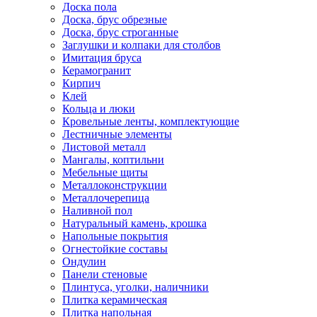
Доска пола
Доска, брус обрезные
Доска, брус строганные
Заглушки и колпаки для столбов
Имитация бруса
Керамогранит
Кирпич
Клей
Кольца и люки
Кровельные ленты, комплектующие
Лестничные элементы
Листовой металл
Мангалы, коптильни
Мебельные щиты
Металлоконструкции
Металлочерепица
Наливной пол
Натуральный камень, крошка
Напольные покрытия
Огнестойкие составы
Ондулин
Панели стеновые
Плинтуса, уголки, наличники
Плитка керамическая
Плитка напольная