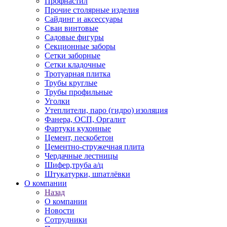
Профнастил
Прочие столярные изделия
Сайдинг и аксессуары
Сваи винтовые
Садовые фигуры
Секционные заборы
Сетки заборные
Сетки кладочные
Тротуарная плитка
Трубы круглые
Трубы профильные
Уголки
Утеплители, паро (гидро) изоляция
Фанера, ОСП, Оргалит
Фартуки кухонные
Цемент, пескобетон
Цементно-стружечная плита
Чердачные лестницы
Шифер,труба а/ц
Штукатурки, шпатлёвки
О компании
Назад
О компании
Новости
Сотрудники