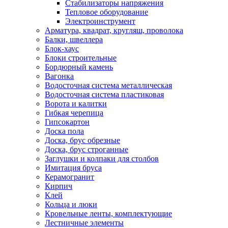
Стабилизаторы напряжения
Тепловое оборудование
Электроинструмент
Арматура, квадрат, кругляш, проволока
Балки, швеллера
Блок-хаус
Блоки строительные
Бордюрный камень
Вагонка
Водосточная система металлическая
Водосточная система пластиковая
Ворота и калитки
Гибкая черепица
Гипсокартон
Доска пола
Доска, брус обрезные
Доска, брус строганные
Заглушки и колпаки для столбов
Имитация бруса
Керамогранит
Кирпич
Клей
Кольца и люки
Кровельные ленты, комплектующие
Лестничные элементы