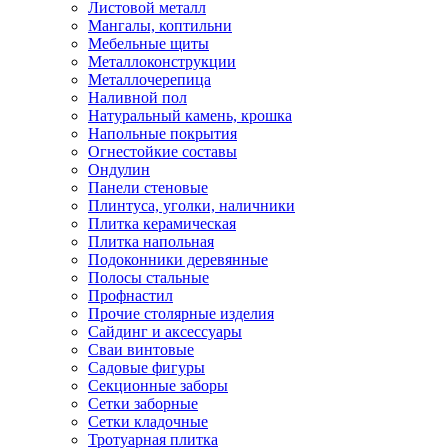
Листовой металл
Мангалы, коптильни
Мебельные щиты
Металлоконструкции
Металлочерепица
Наливной пол
Натуральный камень, крошка
Напольные покрытия
Огнестойкие составы
Ондулин
Панели стеновые
Плинтуса, уголки, наличники
Плитка керамическая
Плитка напольная
Подоконники деревянные
Полосы стальные
Профнастил
Прочие столярные изделия
Сайдинг и аксессуары
Сваи винтовые
Садовые фигуры
Секционные заборы
Сетки заборные
Сетки кладочные
Тротуарная плитка