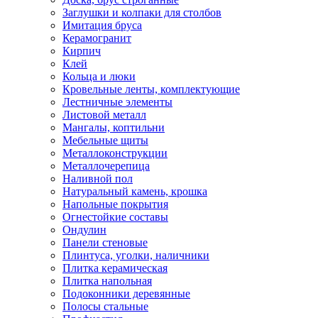
Заглушки и колпаки для столбов
Имитация бруса
Керамогранит
Кирпич
Клей
Кольца и люки
Кровельные ленты, комплектующие
Лестничные элементы
Листовой металл
Мангалы, коптильни
Мебельные щиты
Металлоконструкции
Металлочерепица
Наливной пол
Натуральный камень, крошка
Напольные покрытия
Огнестойкие составы
Ондулин
Панели стеновые
Плинтуса, уголки, наличники
Плитка керамическая
Плитка напольная
Подоконники деревянные
Полосы стальные