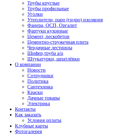
Трубы круглые
Трубы профильные
Уголки
Утеплители, паро (гидро) изоляция
Фанера, ОСП, Оргалит
Фартуки кухонные
Цемент, пескобетон
Цементно-стружечная плита
Чердачные лестницы
Шифер,труба а/ц
Штукатурки, шпатлёвки
О компании
Новости
Сотрудники
Политика
Сантехника
Краски
Дачные товары
Электрика
Контакты
Как заказать
Условия оплаты
Клубные карты
Фотогалерея