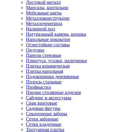
Листовой металл
Мангалы, коптильни
Мебельные щиты
Металлоконструкции
Металлочерепица
Наливной пол
Натуральный камень, крошка
Напольные покрытия
Огнестойкие составы
Ондулин
Панели стеновые
Плинтуса, уголки, наличники
Плитка керамическая
Плитка напольная
Подоконники деревянные
Полосы стальные
Профнастил
Прочие столярные изделия
Сайдинг и аксессуары
Сваи винтовые
Садовые фигуры
Секционные заборы
Сетки заборные
Сетки кладочные
Тротуарная плитка