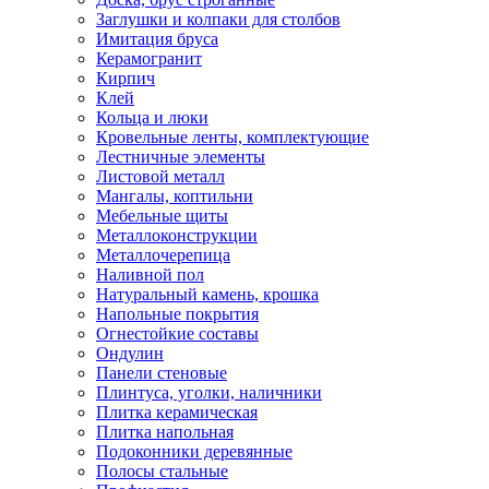
Заглушки и колпаки для столбов
Имитация бруса
Керамогранит
Кирпич
Клей
Кольца и люки
Кровельные ленты, комплектующие
Лестничные элементы
Листовой металл
Мангалы, коптильни
Мебельные щиты
Металлоконструкции
Металлочерепица
Наливной пол
Натуральный камень, крошка
Напольные покрытия
Огнестойкие составы
Ондулин
Панели стеновые
Плинтуса, уголки, наличники
Плитка керамическая
Плитка напольная
Подоконники деревянные
Полосы стальные