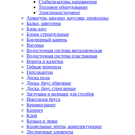
Стабилизаторы напряжения
Тепловое оборудование
Электроинструмент
Арматура, квадрат, кругляш, проволока
Балки, швеллера
Блок-хаус
Блоки строительные
Бордюрный камень
Вагонка
Водосточная система металлическая
Водосточная система пластиковая
Ворота и калитки
Гибкая черепица
Гипсокартон
Доска пола
Доска, брус обрезные
Доска, брус строганные
Заглушки и колпаки для столбов
Имитация бруса
Керамогранит
Кирпич
Клей
Кольца и люки
Кровельные ленты, комплектующие
Лестничные элементы