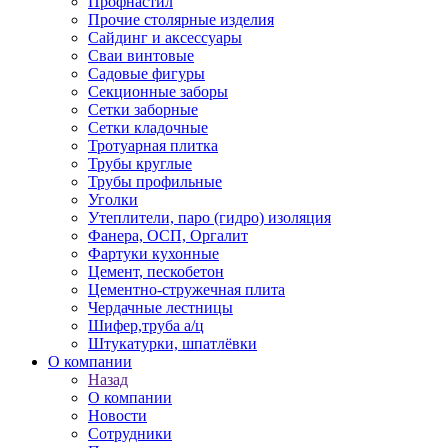
Профнастил
Прочие столярные изделия
Сайдинг и аксессуары
Сваи винтовые
Садовые фигуры
Секционные заборы
Сетки заборные
Сетки кладочные
Тротуарная плитка
Трубы круглые
Трубы профильные
Уголки
Утеплители, паро (гидро) изоляция
Фанера, ОСП, Оргалит
Фартуки кухонные
Цемент, пескобетон
Цементно-стружечная плита
Чердачные лестницы
Шифер,труба а/ц
Штукатурки, шпатлёвки
О компании
Назад
О компании
Новости
Сотрудники