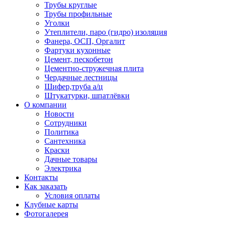
Трубы круглые
Трубы профильные
Уголки
Утеплители, паро (гидро) изоляция
Фанера, ОСП, Оргалит
Фартуки кухонные
Цемент, пескобетон
Цементно-стружечная плита
Чердачные лестницы
Шифер,труба а/ц
Штукатурки, шпатлёвки
О компании
Новости
Сотрудники
Политика
Сантехника
Краски
Дачные товары
Электрика
Контакты
Как заказать
Условия оплаты
Клубные карты
Фотогалерея