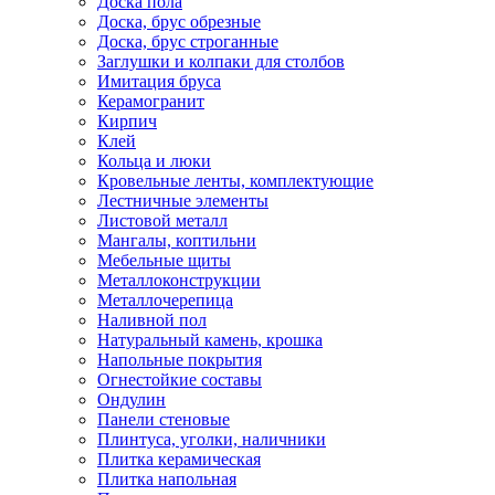
Доска пола
Доска, брус обрезные
Доска, брус строганные
Заглушки и колпаки для столбов
Имитация бруса
Керамогранит
Кирпич
Клей
Кольца и люки
Кровельные ленты, комплектующие
Лестничные элементы
Листовой металл
Мангалы, коптильни
Мебельные щиты
Металлоконструкции
Металлочерепица
Наливной пол
Натуральный камень, крошка
Напольные покрытия
Огнестойкие составы
Ондулин
Панели стеновые
Плинтуса, уголки, наличники
Плитка керамическая
Плитка напольная