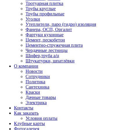
Тротуарная плитка
Трубы круглые
Трубы профильные
Уголки
Утеплители, паро (гидро) изоляция
Фанера, ОСП, Оргалит
Фартуки кухонные
Цемент, пескобетон
Цементно-стружечная плита
Чердачные лестницы
Шифер,труба а/ц
Штукатурки, шпатлёвки
О компании
Новости
Сотрудники
Политика
Сантехника
Краски
Дачные товары
Электрика
Контакты
Как заказать
Условия оплаты
Клубные карты
Фотогалерея