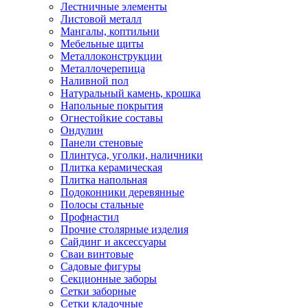
Лестничные элементы
Листовой металл
Мангалы, коптильни
Мебельные щиты
Металлоконструкции
Металлочерепица
Наливной пол
Натуральный камень, крошка
Напольные покрытия
Огнестойкие составы
Ондулин
Панели стеновые
Плинтуса, уголки, наличники
Плитка керамическая
Плитка напольная
Подоконники деревянные
Полосы стальные
Профнастил
Прочие столярные изделия
Сайдинг и аксессуары
Сваи винтовые
Садовые фигуры
Секционные заборы
Сетки заборные
Сетки кладочные