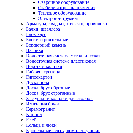
Сварочное оборудование
Стабилизаторы напряжения
Тепловое оборудование
Электроинструмент
Арматура, квадрат, кругляш, проволока
Балки, швеллера
Блок-хаус
Блоки строительные
Бордюрный камень
Вагонка
Водосточная система металлическая
Водосточная система пластиковая
Ворота и калитки
Гибкая черепица
Гипсокартон
Доска пола
Доска, брус обрезные
Доска, брус строганные
Заглушки и колпаки для столбов
Имитация бруса
Керамогранит
Кирпич
Клей
Кольца и люки
Кровельные ленты, комплектующие