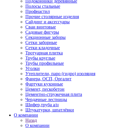
Подоконники деревянные
Полосы стальные
Профнастил
Прочие столярные изделия
Сайдинг и аксессуары
Сваи винтовые
Садовые фигуры
Секционные заборы
Сетки заборные
Сетки кладочные
Тротуарная плитка
Трубы круглые
Трубы профильные
Уголки
Утеплители, паро (гидро) изоляция
Фанера, ОСП, Оргалит
Фартуки кухонные
Цемент, пескобетон
Цементно-стружечная плита
Чердачные лестницы
Шифер,труба а/ц
Штукатурки, шпатлёвки
О компании
Назад
О компании