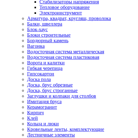
Стабилизаторы напряжения
Тепловое оборудование
Электроинструмент
Арматура, квадрат, кругляш, проволока
Балки, швеллера
Блок-хаус
Блоки строительные
Бордюрный камень
Вагонка
Водосточная система металлическая
Водосточная система пластиковая
Ворота и калитки
Гибкая черепица
Гипсокартон
Доска пола
Доска, брус обрезные
Доска, брус строганные
Заглушки и колпаки для столбов
Имитация бруса
Керамогранит
Кирпич
Клей
Кольца и люки
Кровельные ленты, комплектующие
Лестничные элементы