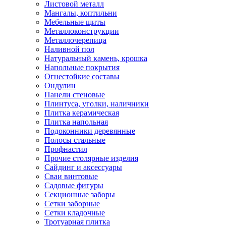
Листовой металл
Мангалы, коптильни
Мебельные щиты
Металлоконструкции
Металлочерепица
Наливной пол
Натуральный камень, крошка
Напольные покрытия
Огнестойкие составы
Ондулин
Панели стеновые
Плинтуса, уголки, наличники
Плитка керамическая
Плитка напольная
Подоконники деревянные
Полосы стальные
Профнастил
Прочие столярные изделия
Сайдинг и аксессуары
Сваи винтовые
Садовые фигуры
Секционные заборы
Сетки заборные
Сетки кладочные
Тротуарная плитка