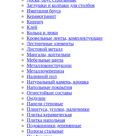
Заглушки и колпаки для столбов
Имитация бруса
Керамогранит
Кирпич
Клей
Кольца и люки
Кровельные ленты, комплектующие
Лестничные элементы
Листовой металл
Мангалы, коптильни
Мебельные щиты
Металлоконструкции
Металлочерепица
Наливной пол
Натуральный камень, крошка
Напольные покрытия
Огнестойкие составы
Ондулин
Панели стеновые
Плинтуса, уголки, наличники
Плитка керамическая
Плитка напольная
Подоконники деревянные
Полосы стальные