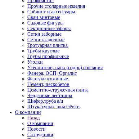
Профнастил
Прочие столярные изделия
Сайдинг и аксессуары
Сваи винтовые
Садовые фигуры
Секционные заборы
Сетки заборные
Сетки кладочные
Тротуарная плитка
Трубы круглые
Трубы профильные
Уголки
Утеплители, паро (гидро) изоляция
Фанера, ОСП, Оргалит
Фартуки кухонные
Цемент, пескобетон
Цементно-стружечная плита
Чердачные лестницы
Шифер,труба а/ц
Штукатурки, шпатлёвки
О компании
Назад
О компании
Новости
Сотрудники