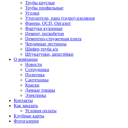
Трубы круглые
Трубы профильные
Уголки
Утеплители, паро (гидро) изоляция
Фанера, ОСП, Оргалит
Фартуки кухонные
Цемент, пескобетон
Цементно-стружечная плита
Чердачные лестницы
Шифер,труба а/ц
Штукатурки, шпатлёвки
О компании
Новости
Сотрудники
Политика
Сантехника
Краски
Дачные товары
Электрика
Контакты
Как заказать
Условия оплаты
Клубные карты
Фотогалерея