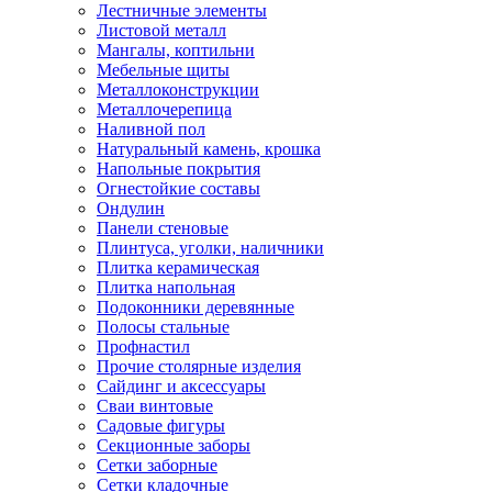
Лестничные элементы
Листовой металл
Мангалы, коптильни
Мебельные щиты
Металлоконструкции
Металлочерепица
Наливной пол
Натуральный камень, крошка
Напольные покрытия
Огнестойкие составы
Ондулин
Панели стеновые
Плинтуса, уголки, наличники
Плитка керамическая
Плитка напольная
Подоконники деревянные
Полосы стальные
Профнастил
Прочие столярные изделия
Сайдинг и аксессуары
Сваи винтовые
Садовые фигуры
Секционные заборы
Сетки заборные
Сетки кладочные