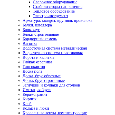
Сварочное оборудование
Стабилизаторы напряжения
Тепловое оборудование
Электроинструмент
Арматура, квадрат, кругляш, проволока
Балки, швеллера
Блок-хаус
Блоки строительные
Бордюрный камень
Вагонка
Водосточная система металлическая
Водосточная система пластиковая
Ворота и калитки
Гибкая черепица
Гипсокартон
Доска пола
Доска, брус обрезные
Доска, брус строганные
Заглушки и колпаки для столбов
Имитация бруса
Керамогранит
Кирпич
Клей
Кольца и люки
Кровельные ленты, комплектующие