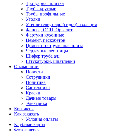
Тротуарная плитка
Трубы круглые
Трубы профильные
Уголки
Утеплители, паро (гидро) изоляция
Фанера, ОСП, Оргалит
Фартуки кухонные
Цемент, пескобетон
Цементно-стружечная плита
Чердачные лестницы
Шифер,труба а/ц
Штукатурки, шпатлёвки
О компании
Новости
Сотрудники
Политика
Сантехника
Краски
Дачные товары
Электрика
Контакты
Как заказать
Условия оплаты
Клубные карты
Фотогалерея