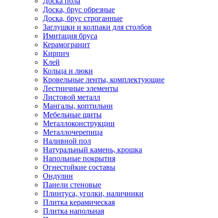
Доска пола
Доска, брус обрезные
Доска, брус строганные
Заглушки и колпаки для столбов
Имитация бруса
Керамогранит
Кирпич
Клей
Кольца и люки
Кровельные ленты, комплектующие
Лестничные элементы
Листовой металл
Мангалы, коптильни
Мебельные щиты
Металлоконструкции
Металлочерепица
Наливной пол
Натуральный камень, крошка
Напольные покрытия
Огнестойкие составы
Ондулин
Панели стеновые
Плинтуса, уголки, наличники
Плитка керамическая
Плитка напольная