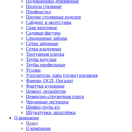
Подоконники деревянные
Полосы стальные
Профнастил
Прочие столярные изделия
Сайдинг и аксессуары
Сваи винтовые
Садовые фигуры
Секционные заборы
Сетки заборные
Сетки кладочные
Тротуарная плитка
Трубы круглые
Трубы профильные
Уголки
Утеплители, паро (гидро) изоляция
Фанера, ОСП, Оргалит
Фартуки кухонные
Цемент, пескобетон
Цементно-стружечная плита
Чердачные лестницы
Шифер,труба а/ц
Штукатурки, шпатлёвки
О компании
Назад
О компании