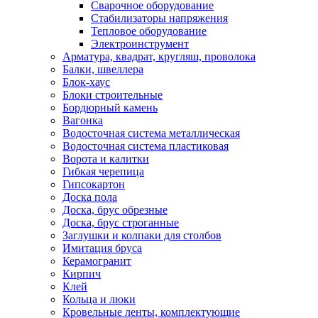
Сварочное оборудование
Стабилизаторы напряжения
Тепловое оборудование
Электроинструмент
Арматура, квадрат, кругляш, проволока
Балки, швеллера
Блок-хаус
Блоки строительные
Бордюрный камень
Вагонка
Водосточная система металлическая
Водосточная система пластиковая
Ворота и калитки
Гибкая черепица
Гипсокартон
Доска пола
Доска, брус обрезные
Доска, брус строганные
Заглушки и колпаки для столбов
Имитация бруса
Керамогранит
Кирпич
Клей
Кольца и люки
Кровельные ленты, комплектующие