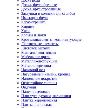
Доска пола
Доска, брус обрезные
Доска, брус строганные
Заглушки и колпаки для столбов
Имитация бруса
Керамогранит
Кирпич
Клей
Кольца и люки
Кровельные ленты, комплектующие
Лестничные элементы
Листовой металл
Мангалы, коптильни
Мебельные щиты
Металлоконструкции
Металлочерепица
Наливной пол
Натуральный камень, крошка
Напольные покрытия
Огнестойкие составы
Ондулин
Панели стеновые
Плинтуса, уголки, наличники
Плитка керамическая
Плитка напольная