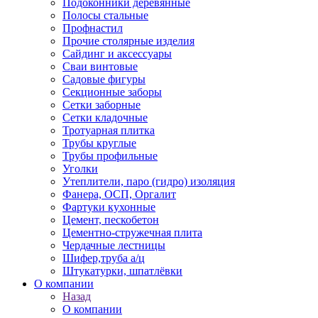
Подоконники деревянные
Полосы стальные
Профнастил
Прочие столярные изделия
Сайдинг и аксессуары
Сваи винтовые
Садовые фигуры
Секционные заборы
Сетки заборные
Сетки кладочные
Тротуарная плитка
Трубы круглые
Трубы профильные
Уголки
Утеплители, паро (гидро) изоляция
Фанера, ОСП, Оргалит
Фартуки кухонные
Цемент, пескобетон
Цементно-стружечная плита
Чердачные лестницы
Шифер,труба а/ц
Штукатурки, шпатлёвки
О компании
Назад
О компании