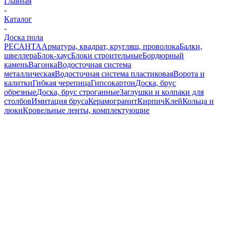
Главная
-
Каталог
-
Доска пола
РЕСАНТА
Арматура, квадрат, кругляш, проволока
Балки,
швеллера
Блок-хаус
Блоки строительные
Бордюрный
камень
Вагонка
Водосточная система
металлическая
Водосточная система пластиковая
Ворота и
калитки
Гибкая черепица
Гипсокартон
Доска, брус
обрезные
Доска, брус строганные
Заглушки и колпаки для
столбов
Имитация бруса
Керамогранит
Кирпич
Клей
Кольца и
люки
Кровельные ленты, комплектующие