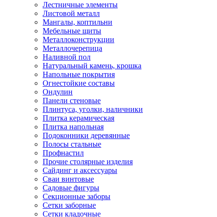
Лестничные элементы
Листовой металл
Мангалы, коптильни
Мебельные щиты
Металлоконструкции
Металлочерепица
Наливной пол
Натуральный камень, крошка
Напольные покрытия
Огнестойкие составы
Ондулин
Панели стеновые
Плинтуса, уголки, наличники
Плитка керамическая
Плитка напольная
Подоконники деревянные
Полосы стальные
Профнастил
Прочие столярные изделия
Сайдинг и аксессуары
Сваи винтовые
Садовые фигуры
Секционные заборы
Сетки заборные
Сетки кладочные