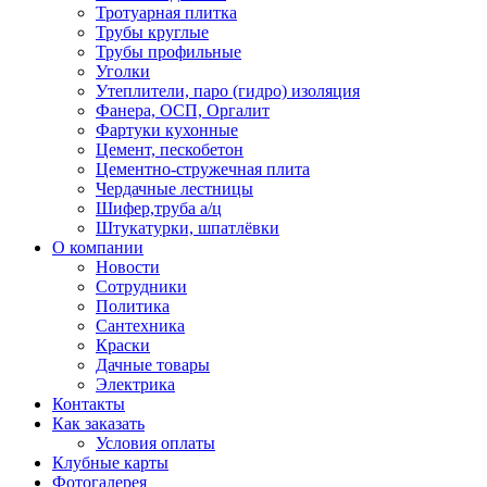
Тротуарная плитка
Трубы круглые
Трубы профильные
Уголки
Утеплители, паро (гидро) изоляция
Фанера, ОСП, Оргалит
Фартуки кухонные
Цемент, пескобетон
Цементно-стружечная плита
Чердачные лестницы
Шифер,труба а/ц
Штукатурки, шпатлёвки
О компании
Новости
Сотрудники
Политика
Сантехника
Краски
Дачные товары
Электрика
Контакты
Как заказать
Условия оплаты
Клубные карты
Фотогалерея