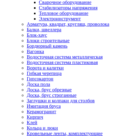
Сварочное оборудование
Стабилизаторы напряжения
Тепловое оборудование
Электроинструмент
Арматура, квадрат, кругляш, проволока
Балки, швеллера
Блок-хаус
Блоки строительные
Бордюрный камень
Вагонка
Водосточная система металлическая
Водосточная система пластиковая
Ворота и калитки
Гибкая черепица
Гипсокартон
Доска пола
Доска, брус обрезные
Доска, брус строганные
Заглушки и колпаки для столбов
Имитация бруса
Керамогранит
Кирпич
Клей
Кольца и люки
Кровельные ленты, комплектующие