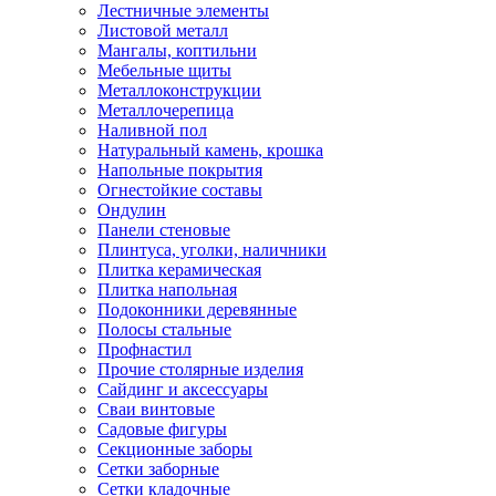
Лестничные элементы
Листовой металл
Мангалы, коптильни
Мебельные щиты
Металлоконструкции
Металлочерепица
Наливной пол
Натуральный камень, крошка
Напольные покрытия
Огнестойкие составы
Ондулин
Панели стеновые
Плинтуса, уголки, наличники
Плитка керамическая
Плитка напольная
Подоконники деревянные
Полосы стальные
Профнастил
Прочие столярные изделия
Сайдинг и аксессуары
Сваи винтовые
Садовые фигуры
Секционные заборы
Сетки заборные
Сетки кладочные