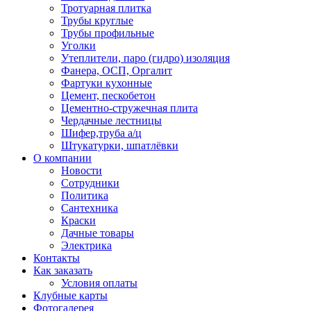
Тротуарная плитка
Трубы круглые
Трубы профильные
Уголки
Утеплители, паро (гидро) изоляция
Фанера, ОСП, Оргалит
Фартуки кухонные
Цемент, пескобетон
Цементно-стружечная плита
Чердачные лестницы
Шифер,труба а/ц
Штукатурки, шпатлёвки
О компании
Новости
Сотрудники
Политика
Сантехника
Краски
Дачные товары
Электрика
Контакты
Как заказать
Условия оплаты
Клубные карты
Фотогалерея