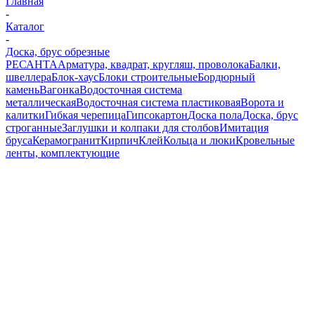
Главная
-
Каталог
-
Доска, брус обрезные
РЕСАНТА
Арматура, квадрат, кругляш, проволока
Балки,
швеллера
Блок-хаус
Блоки строительные
Бордюрный
камень
Вагонка
Водосточная система
металлическая
Водосточная система пластиковая
Ворота и
калитки
Гибкая черепица
Гипсокартон
Доска пола
Доска, брус
строганные
Заглушки и колпаки для столбов
Имитация
бруса
Керамогранит
Кирпич
Клей
Кольца и люки
Кровельные
ленты, комплектующие