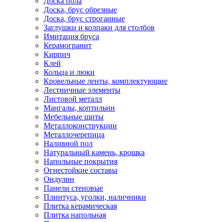
Доска пола
Доска, брус обрезные
Доска, брус строганные
Заглушки и колпаки для столбов
Имитация бруса
Керамогранит
Кирпич
Клей
Кольца и люки
Кровельные ленты, комплектующие
Лестничные элементы
Листовой металл
Мангалы, коптильни
Мебельные щиты
Металлоконструкции
Металлочерепица
Наливной пол
Натуральный камень, крошка
Напольные покрытия
Огнестойкие составы
Ондулин
Панели стеновые
Плинтуса, уголки, наличники
Плитка керамическая
Плитка напольная