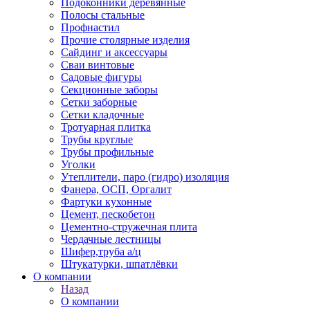
Подоконники деревянные
Полосы стальные
Профнастил
Прочие столярные изделия
Сайдинг и аксессуары
Сваи винтовые
Садовые фигуры
Секционные заборы
Сетки заборные
Сетки кладочные
Тротуарная плитка
Трубы круглые
Трубы профильные
Уголки
Утеплители, паро (гидро) изоляция
Фанера, ОСП, Оргалит
Фартуки кухонные
Цемент, пескобетон
Цементно-стружечная плита
Чердачные лестницы
Шифер,труба а/ц
Штукатурки, шпатлёвки
О компании
Назад
О компании