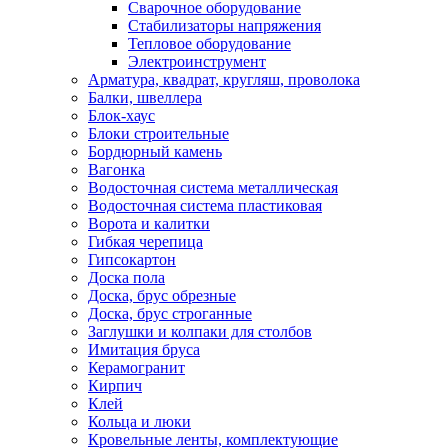
Сварочное оборудование
Стабилизаторы напряжения
Тепловое оборудование
Электроинструмент
Арматура, квадрат, кругляш, проволока
Балки, швеллера
Блок-хаус
Блоки строительные
Бордюрный камень
Вагонка
Водосточная система металлическая
Водосточная система пластиковая
Ворота и калитки
Гибкая черепица
Гипсокартон
Доска пола
Доска, брус обрезные
Доска, брус строганные
Заглушки и колпаки для столбов
Имитация бруса
Керамогранит
Кирпич
Клей
Кольца и люки
Кровельные ленты, комплектующие