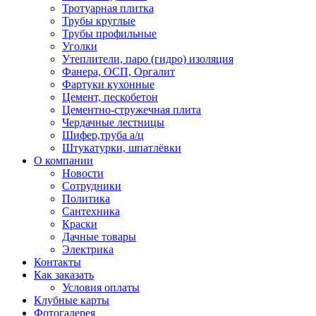
Тротуарная плитка
Трубы круглые
Трубы профильные
Уголки
Утеплители, паро (гидро) изоляция
Фанера, ОСП, Оргалит
Фартуки кухонные
Цемент, пескобетон
Цементно-стружечная плита
Чердачные лестницы
Шифер,труба а/ц
Штукатурки, шпатлёвки
О компании
Новости
Сотрудники
Политика
Сантехника
Краски
Дачные товары
Электрика
Контакты
Как заказать
Условия оплаты
Клубные карты
Фотогалерея