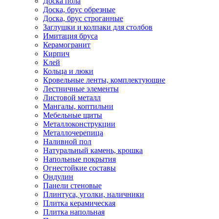
Доска пола
Доска, брус обрезные
Доска, брус строганные
Заглушки и колпаки для столбов
Имитация бруса
Керамогранит
Кирпич
Клей
Кольца и люки
Кровельные ленты, комплектующие
Лестничные элементы
Листовой металл
Мангалы, коптильни
Мебельные щиты
Металлоконструкции
Металлочерепица
Наливной пол
Натуральный камень, крошка
Напольные покрытия
Огнестойкие составы
Ондулин
Панели стеновые
Плинтуса, уголки, наличники
Плитка керамическая
Плитка напольная