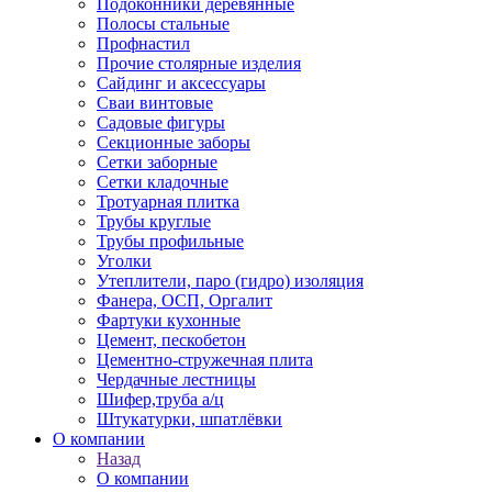
Подоконники деревянные
Полосы стальные
Профнастил
Прочие столярные изделия
Сайдинг и аксессуары
Сваи винтовые
Садовые фигуры
Секционные заборы
Сетки заборные
Сетки кладочные
Тротуарная плитка
Трубы круглые
Трубы профильные
Уголки
Утеплители, паро (гидро) изоляция
Фанера, ОСП, Оргалит
Фартуки кухонные
Цемент, пескобетон
Цементно-стружечная плита
Чердачные лестницы
Шифер,труба а/ц
Штукатурки, шпатлёвки
О компании
Назад
О компании