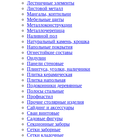
Лестничные элементы
Листовой металл
Мангалы, коптильни
Мебельные щиты
Металлоконструкции
Металлочерепица
Наливной пол
Натуральный камень, крошка
Напольные покрытия
Огнестойкие составы
Ондулин
Панели стеновые
Плинтуса, уголки, наличники
Плитка керамическая
Плитка напольная
Подоконники деревянные
Полосы стальные
Профнастил
Прочие столярные изделия
Сайдинг и аксессуары
Сваи винтовые
Садовые фигуры
Секционные заборы
Сетки заборные
Сетки кладочные