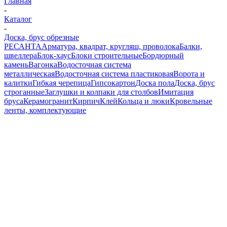
Главная
-
Каталог
-
Доска, брус обрезные
РЕСАНТА
Арматура, квадрат, кругляш, проволока
Балки,
швеллера
Блок-хаус
Блоки строительные
Бордюрный
камень
Вагонка
Водосточная система
металлическая
Водосточная система пластиковая
Ворота и
калитки
Гибкая черепица
Гипсокартон
Доска пола
Доска, брус
строганные
Заглушки и колпаки для столбов
Имитация
бруса
Керамогранит
Кирпич
Клей
Кольца и люки
Кровельные
ленты, комплектующие