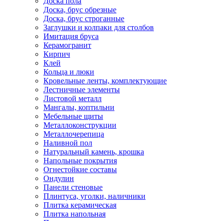
Доска пола
Доска, брус обрезные
Доска, брус строганные
Заглушки и колпаки для столбов
Имитация бруса
Керамогранит
Кирпич
Клей
Кольца и люки
Кровельные ленты, комплектующие
Лестничные элементы
Листовой металл
Мангалы, коптильни
Мебельные щиты
Металлоконструкции
Металлочерепица
Наливной пол
Натуральный камень, крошка
Напольные покрытия
Огнестойкие составы
Ондулин
Панели стеновые
Плинтуса, уголки, наличники
Плитка керамическая
Плитка напольная