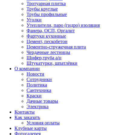
Тротуарная плитка
Трубы круглые
Трубы профильные
Уголки
Утеплители, паро (гидро) изоляция
Фанера, ОСП, Оргалит
Фартуки кухонные
Цемент, пескобетон
Цементно-стружечная плита
Чердачные лестницы
Шифер,труба а/ц
Штукатурки, шпатлёвки
О компании
Новости
Сотрудники
Политика
Сантехника
Краски
Дачные товары
Электрика
Контакты
Как заказать
Условия оплаты
Клубные карты
Фотогалерея