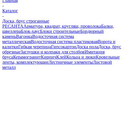
Главная
-
Каталог
-
Доска, брус строганные
РЕСАНТА
Арматура, квадрат, кругляш, проволока
Балки,
швеллера
Блок-хаус
Блоки строительные
Бордюрный
камень
Вагонка
Водосточная система
металлическая
Водосточная система пластиковая
Ворота и
калитки
Гибкая черепица
Гипсокартон
Доска пола
Доска, брус
обрезные
Заглушки и колпаки для столбов
Имитация
бруса
Керамогранит
Кирпич
Клей
Кольца и люки
Кровельные
ленты, комплектующие
Лестничные элементы
Листовой
металл