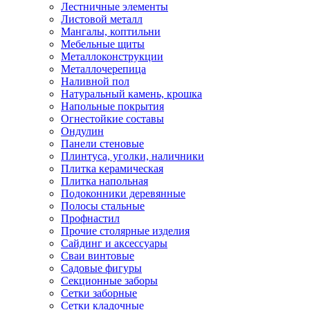
Лестничные элементы
Листовой металл
Мангалы, коптильни
Мебельные щиты
Металлоконструкции
Металлочерепица
Наливной пол
Натуральный камень, крошка
Напольные покрытия
Огнестойкие составы
Ондулин
Панели стеновые
Плинтуса, уголки, наличники
Плитка керамическая
Плитка напольная
Подоконники деревянные
Полосы стальные
Профнастил
Прочие столярные изделия
Сайдинг и аксессуары
Сваи винтовые
Садовые фигуры
Секционные заборы
Сетки заборные
Сетки кладочные