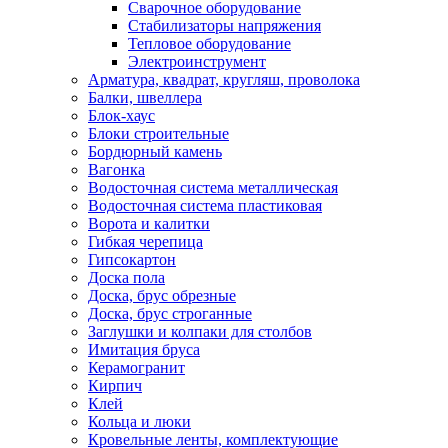
Сварочное оборудование
Стабилизаторы напряжения
Тепловое оборудование
Электроинструмент
Арматура, квадрат, кругляш, проволока
Балки, швеллера
Блок-хаус
Блоки строительные
Бордюрный камень
Вагонка
Водосточная система металлическая
Водосточная система пластиковая
Ворота и калитки
Гибкая черепица
Гипсокартон
Доска пола
Доска, брус обрезные
Доска, брус строганные
Заглушки и колпаки для столбов
Имитация бруса
Керамогранит
Кирпич
Клей
Кольца и люки
Кровельные ленты, комплектующие