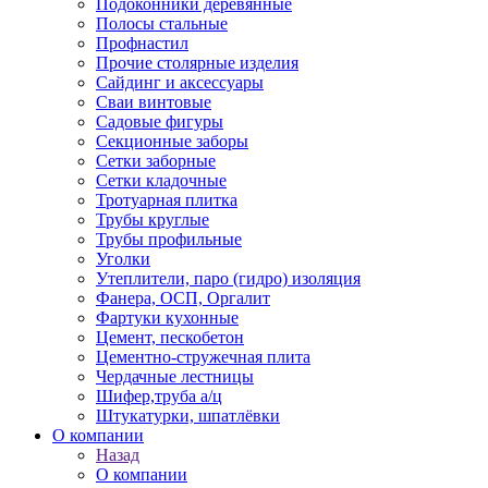
Подоконники деревянные
Полосы стальные
Профнастил
Прочие столярные изделия
Сайдинг и аксессуары
Сваи винтовые
Садовые фигуры
Секционные заборы
Сетки заборные
Сетки кладочные
Тротуарная плитка
Трубы круглые
Трубы профильные
Уголки
Утеплители, паро (гидро) изоляция
Фанера, ОСП, Оргалит
Фартуки кухонные
Цемент, пескобетон
Цементно-стружечная плита
Чердачные лестницы
Шифер,труба а/ц
Штукатурки, шпатлёвки
О компании
Назад
О компании