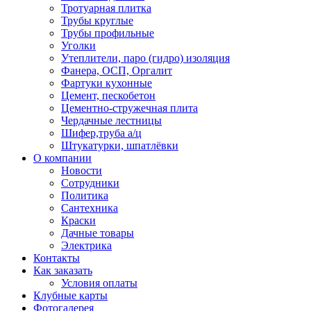
Тротуарная плитка
Трубы круглые
Трубы профильные
Уголки
Утеплители, паро (гидро) изоляция
Фанера, ОСП, Оргалит
Фартуки кухонные
Цемент, пескобетон
Цементно-стружечная плита
Чердачные лестницы
Шифер,труба а/ц
Штукатурки, шпатлёвки
О компании
Новости
Сотрудники
Политика
Сантехника
Краски
Дачные товары
Электрика
Контакты
Как заказать
Условия оплаты
Клубные карты
Фотогалерея