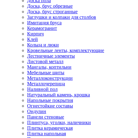
Доска пола
Доска, брус обрезные
Доска, брус строганные
Заглушки и колпаки для столбов
Имитация бруса
Керамогранит
Кирпич
Клей
Кольца и люки
Кровельные ленты, комплектующие
Лестничные элементы
Листовой металл
Мангалы, коптильни
Мебельные щиты
Металлоконструкции
Металлочерепица
Наливной пол
Натуральный камень, крошка
Напольные покрытия
Огнестойкие составы
Ондулин
Панели стеновые
Плинтуса, уголки, наличники
Плитка керамическая
Плитка напольная