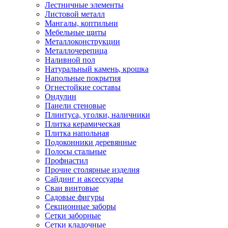
Лестничные элементы
Листовой металл
Мангалы, коптильни
Мебельные щиты
Металлоконструкции
Металлочерепица
Наливной пол
Натуральный камень, крошка
Напольные покрытия
Огнестойкие составы
Ондулин
Панели стеновые
Плинтуса, уголки, наличники
Плитка керамическая
Плитка напольная
Подоконники деревянные
Полосы стальные
Профнастил
Прочие столярные изделия
Сайдинг и аксессуары
Сваи винтовые
Садовые фигуры
Секционные заборы
Сетки заборные
Сетки кладочные