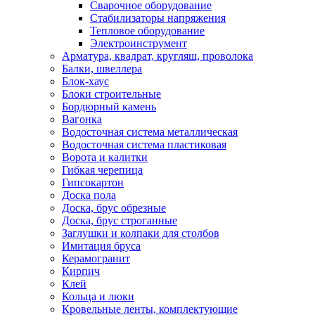
Сварочное оборудование
Стабилизаторы напряжения
Тепловое оборудование
Электроинструмент
Арматура, квадрат, кругляш, проволока
Балки, швеллера
Блок-хаус
Блоки строительные
Бордюрный камень
Вагонка
Водосточная система металлическая
Водосточная система пластиковая
Ворота и калитки
Гибкая черепица
Гипсокартон
Доска пола
Доска, брус обрезные
Доска, брус строганные
Заглушки и колпаки для столбов
Имитация бруса
Керамогранит
Кирпич
Клей
Кольца и люки
Кровельные ленты, комплектующие