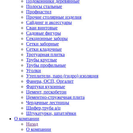
Подоконники деревянные
Полосы стальные
Профнастил
Прочие столярные изделия
Сайдинг и аксессуары
Сваи винтовые
Садовые фигуры
Секционные заборы
Сетки заборные
Сетки кладочные
Тротуарная плитка
Трубы круглые
Трубы профильные
Уголки
Утеплители, паро (гидро) изоляция
Фанера, ОСП, Оргалит
Фартуки кухонные
Цемент, пескобетон
Цементно-стружечная плита
Чердачные лестницы
Шифер,труба а/ц
Штукатурки, шпатлёвки
О компании
Назад
О компании