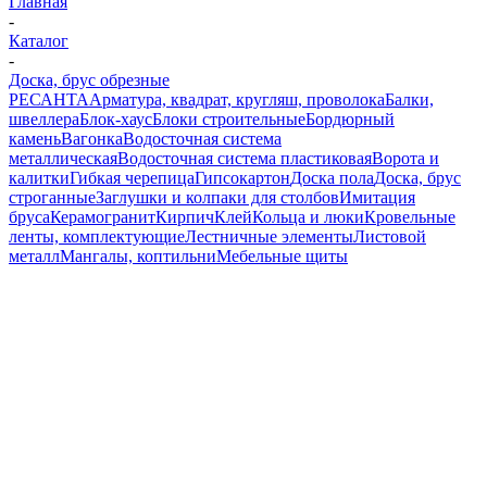
Главная
-
Каталог
-
Доска, брус обрезные
РЕСАНТА
Арматура, квадрат, кругляш, проволока
Балки,
швеллера
Блок-хаус
Блоки строительные
Бордюрный
камень
Вагонка
Водосточная система
металлическая
Водосточная система пластиковая
Ворота и
калитки
Гибкая черепица
Гипсокартон
Доска пола
Доска, брус
строганные
Заглушки и колпаки для столбов
Имитация
бруса
Керамогранит
Кирпич
Клей
Кольца и люки
Кровельные
ленты, комплектующие
Лестничные элементы
Листовой
металл
Мангалы, коптильни
Мебельные щиты