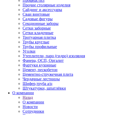
Профнастил
Прочие столярные изделия
Сайдинг и аксессуары
Сваи винтовые
Садовые фигуры
Секционные заборы
Сетки заборные
Сетки кладочные
Тротуарная плитка
Трубы круглые
Трубы профильные
Уголки
Утеплители, паро (гидро) изоляция
Фанера, ОСП, Оргалит
Фартуки кухонные
Цемент, пескобетон
Цементно-стружечная плита
Чердачные лестницы
Шифер,труба а/ц
Штукатурки, шпатлёвки
О компании
Назад
О компании
Новости
Сотрудники