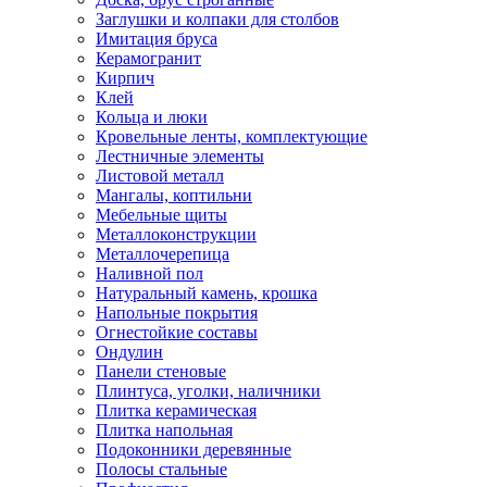
Заглушки и колпаки для столбов
Имитация бруса
Керамогранит
Кирпич
Клей
Кольца и люки
Кровельные ленты, комплектующие
Лестничные элементы
Листовой металл
Мангалы, коптильни
Мебельные щиты
Металлоконструкции
Металлочерепица
Наливной пол
Натуральный камень, крошка
Напольные покрытия
Огнестойкие составы
Ондулин
Панели стеновые
Плинтуса, уголки, наличники
Плитка керамическая
Плитка напольная
Подоконники деревянные
Полосы стальные