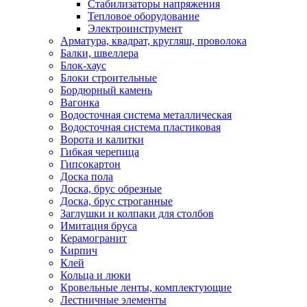
Стабилизаторы напряжения
Тепловое оборудование
Электроинструмент
Арматура, квадрат, кругляш, проволока
Балки, швеллера
Блок-хаус
Блоки строительные
Бордюрный камень
Вагонка
Водосточная система металлическая
Водосточная система пластиковая
Ворота и калитки
Гибкая черепица
Гипсокартон
Доска пола
Доска, брус обрезные
Доска, брус строганные
Заглушки и колпаки для столбов
Имитация бруса
Керамогранит
Кирпич
Клей
Кольца и люки
Кровельные ленты, комплектующие
Лестничные элементы