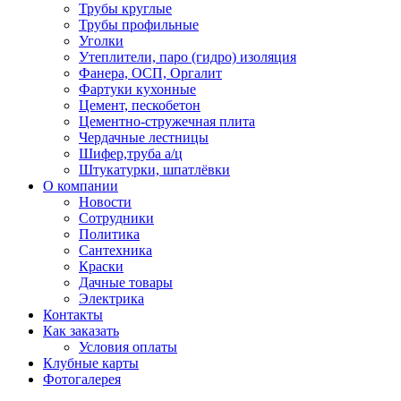
Трубы круглые
Трубы профильные
Уголки
Утеплители, паро (гидро) изоляция
Фанера, ОСП, Оргалит
Фартуки кухонные
Цемент, пескобетон
Цементно-стружечная плита
Чердачные лестницы
Шифер,труба а/ц
Штукатурки, шпатлёвки
О компании
Новости
Сотрудники
Политика
Сантехника
Краски
Дачные товары
Электрика
Контакты
Как заказать
Условия оплаты
Клубные карты
Фотогалерея