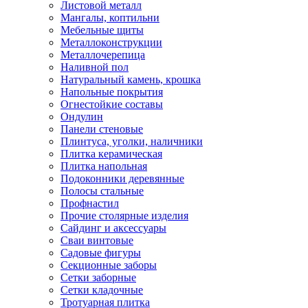
Листовой металл
Мангалы, коптильни
Мебельные щиты
Металлоконструкции
Металлочерепица
Наливной пол
Натуральный камень, крошка
Напольные покрытия
Огнестойкие составы
Ондулин
Панели стеновые
Плинтуса, уголки, наличники
Плитка керамическая
Плитка напольная
Подоконники деревянные
Полосы стальные
Профнастил
Прочие столярные изделия
Сайдинг и аксессуары
Сваи винтовые
Садовые фигуры
Секционные заборы
Сетки заборные
Сетки кладочные
Тротуарная плитка