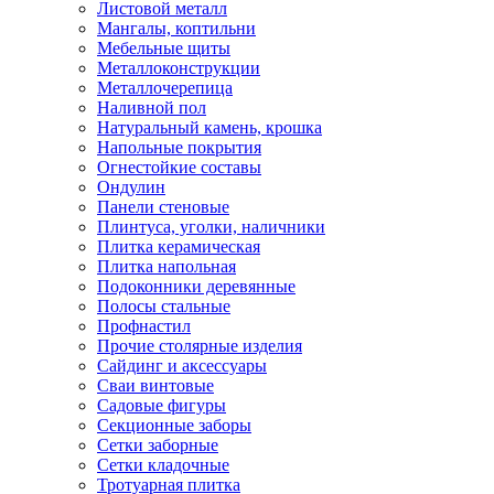
Листовой металл
Мангалы, коптильни
Мебельные щиты
Металлоконструкции
Металлочерепица
Наливной пол
Натуральный камень, крошка
Напольные покрытия
Огнестойкие составы
Ондулин
Панели стеновые
Плинтуса, уголки, наличники
Плитка керамическая
Плитка напольная
Подоконники деревянные
Полосы стальные
Профнастил
Прочие столярные изделия
Сайдинг и аксессуары
Сваи винтовые
Садовые фигуры
Секционные заборы
Сетки заборные
Сетки кладочные
Тротуарная плитка