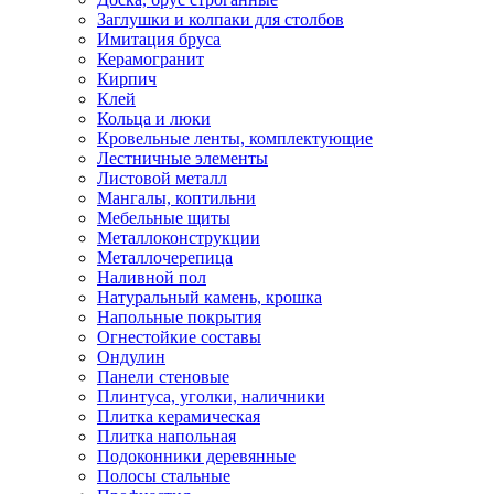
Заглушки и колпаки для столбов
Имитация бруса
Керамогранит
Кирпич
Клей
Кольца и люки
Кровельные ленты, комплектующие
Лестничные элементы
Листовой металл
Мангалы, коптильни
Мебельные щиты
Металлоконструкции
Металлочерепица
Наливной пол
Натуральный камень, крошка
Напольные покрытия
Огнестойкие составы
Ондулин
Панели стеновые
Плинтуса, уголки, наличники
Плитка керамическая
Плитка напольная
Подоконники деревянные
Полосы стальные