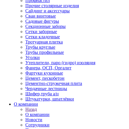
Профнастил
Прочие столярные изделия
Сайдинг и аксессуары
Сваи винтовые
Садовые фигуры
Секционные заборы
Сетки заборные
Сетки кладочные
Тротуарная плитка
Трубы круглые
Трубы профильные
Уголки
Утеплители, паро (гидро) изоляция
Фанера, ОСП, Оргалит
Фартуки кухонные
Цемент, пескобетон
Цементно-стружечная плита
Чердачные лестницы
Шифер,труба а/ц
Штукатурки, шпатлёвки
О компании
Назад
О компании
Новости
Сотрудники