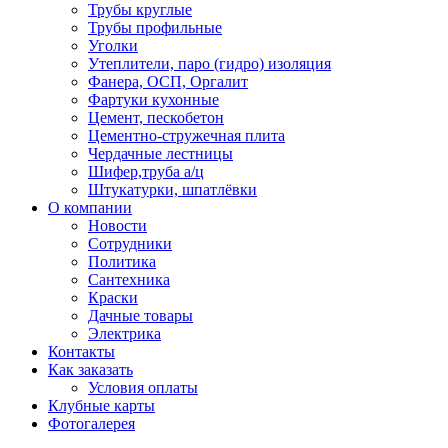
Трубы круглые
Трубы профильные
Уголки
Утеплители, паро (гидро) изоляция
Фанера, ОСП, Оргалит
Фартуки кухонные
Цемент, пескобетон
Цементно-стружечная плита
Чердачные лестницы
Шифер,труба а/ц
Штукатурки, шпатлёвки
О компании
Новости
Сотрудники
Политика
Сантехника
Краски
Дачные товары
Электрика
Контакты
Как заказать
Условия оплаты
Клубные карты
Фотогалерея