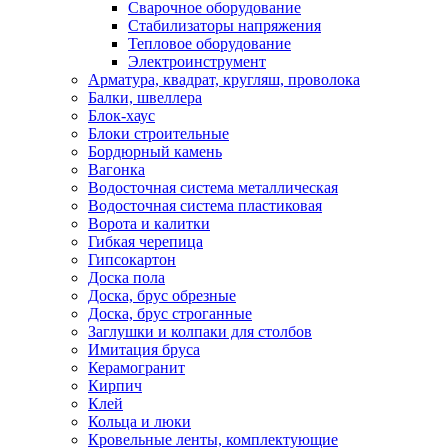
Сварочное оборудование
Стабилизаторы напряжения
Тепловое оборудование
Электроинструмент
Арматура, квадрат, кругляш, проволока
Балки, швеллера
Блок-хаус
Блоки строительные
Бордюрный камень
Вагонка
Водосточная система металлическая
Водосточная система пластиковая
Ворота и калитки
Гибкая черепица
Гипсокартон
Доска пола
Доска, брус обрезные
Доска, брус строганные
Заглушки и колпаки для столбов
Имитация бруса
Керамогранит
Кирпич
Клей
Кольца и люки
Кровельные ленты, комплектующие