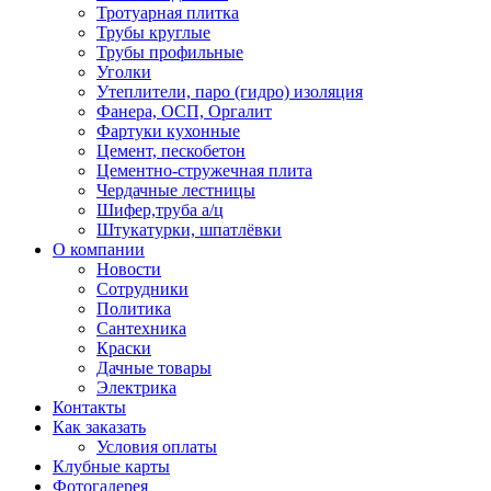
Тротуарная плитка
Трубы круглые
Трубы профильные
Уголки
Утеплители, паро (гидро) изоляция
Фанера, ОСП, Оргалит
Фартуки кухонные
Цемент, пескобетон
Цементно-стружечная плита
Чердачные лестницы
Шифер,труба а/ц
Штукатурки, шпатлёвки
О компании
Новости
Сотрудники
Политика
Сантехника
Краски
Дачные товары
Электрика
Контакты
Как заказать
Условия оплаты
Клубные карты
Фотогалерея