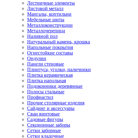
Лестничные элементы
Листовой металл
Мангалы, коптильни
Мебельные щиты
Металлоконструкции
Металлочерепица
Наливной пол
Натуральный камень, крошка
Напольные покрытия
Огнестойкие составы
Ондулин
Панели стеновые
Плинтуса, уголки, наличники
Плитка керамическая
Плитка напольная
Подоконники деревянные
Полосы стальные
Профнастил
Прочие столярные изделия
Сайдинг и аксессуары
Сваи винтовые
Садовые фигуры
Секционные заборы
Сетки заборные
Сетки кладочные