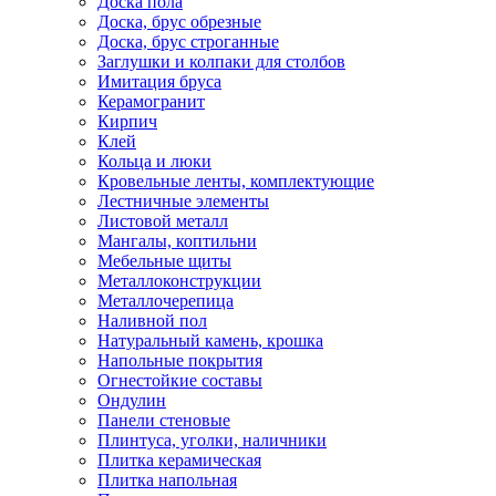
Доска пола
Доска, брус обрезные
Доска, брус строганные
Заглушки и колпаки для столбов
Имитация бруса
Керамогранит
Кирпич
Клей
Кольца и люки
Кровельные ленты, комплектующие
Лестничные элементы
Листовой металл
Мангалы, коптильни
Мебельные щиты
Металлоконструкции
Металлочерепица
Наливной пол
Натуральный камень, крошка
Напольные покрытия
Огнестойкие составы
Ондулин
Панели стеновые
Плинтуса, уголки, наличники
Плитка керамическая
Плитка напольная