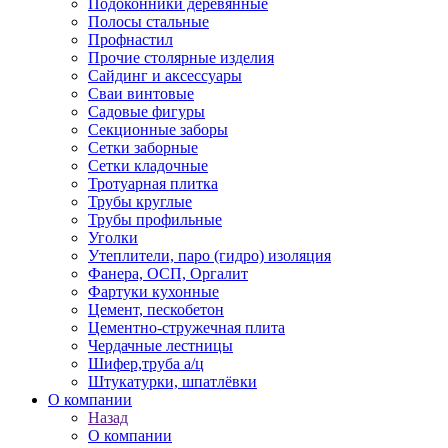
Подоконники деревянные
Полосы стальные
Профнастил
Прочие столярные изделия
Сайдинг и аксессуары
Сваи винтовые
Садовые фигуры
Секционные заборы
Сетки заборные
Сетки кладочные
Тротуарная плитка
Трубы круглые
Трубы профильные
Уголки
Утеплители, паро (гидро) изоляция
Фанера, ОСП, Оргалит
Фартуки кухонные
Цемент, пескобетон
Цементно-стружечная плита
Чердачные лестницы
Шифер,труба а/ц
Штукатурки, шпатлёвки
О компании
Назад
О компании