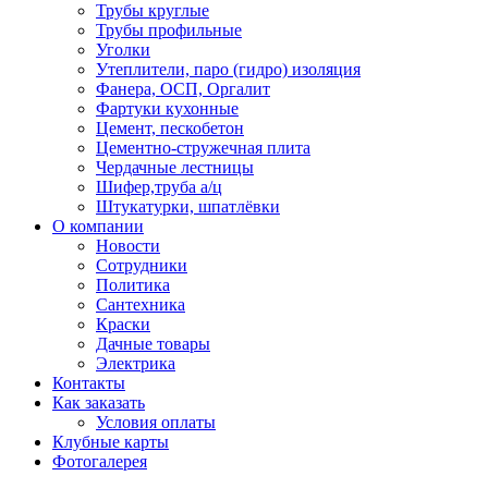
Трубы круглые
Трубы профильные
Уголки
Утеплители, паро (гидро) изоляция
Фанера, ОСП, Оргалит
Фартуки кухонные
Цемент, пескобетон
Цементно-стружечная плита
Чердачные лестницы
Шифер,труба а/ц
Штукатурки, шпатлёвки
О компании
Новости
Сотрудники
Политика
Сантехника
Краски
Дачные товары
Электрика
Контакты
Как заказать
Условия оплаты
Клубные карты
Фотогалерея