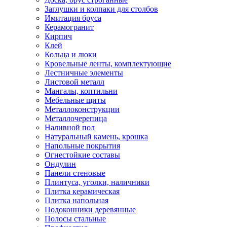
Заглушки и колпаки для столбов
Имитация бруса
Керамогранит
Кирпич
Клей
Кольца и люки
Кровельные ленты, комплектующие
Лестничные элементы
Листовой металл
Мангалы, коптильни
Мебельные щиты
Металлоконструкции
Металлочерепица
Наливной пол
Натуральный камень, крошка
Напольные покрытия
Огнестойкие составы
Ондулин
Панели стеновые
Плинтуса, уголки, наличники
Плитка керамическая
Плитка напольная
Подоконники деревянные
Полосы стальные