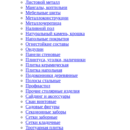
Листовой металл
Мангалы, коптильни
Мебельные щиты
Металлоконструкции
Металлочерепица
Наливной пол
Натуральный камень, крошка
Напольные покрытия
Огнестойкие составы
Ондулин
Панели стеновые
Плинтуса, уголки, наличники
Плитка керамическая
Плитка напольная
Подоконники деревянные
Полосы стальные
Профнастил
Прочие столярные изделия
Сайдинг и аксессуары
Сваи винтовые
Садовые фигуры
Секционные заборы
Сетки заборные
Сетки кладочные
Тротуарная плитка