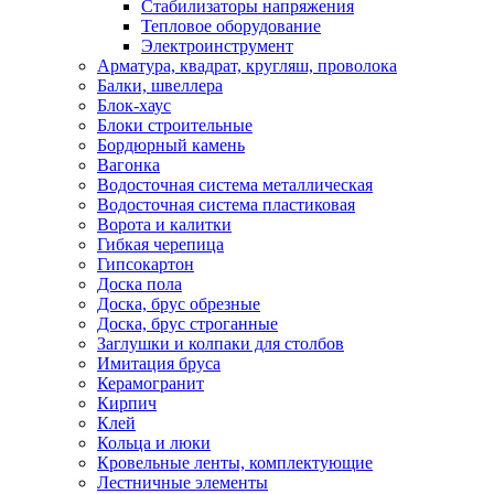
Стабилизаторы напряжения
Тепловое оборудование
Электроинструмент
Арматура, квадрат, кругляш, проволока
Балки, швеллера
Блок-хаус
Блоки строительные
Бордюрный камень
Вагонка
Водосточная система металлическая
Водосточная система пластиковая
Ворота и калитки
Гибкая черепица
Гипсокартон
Доска пола
Доска, брус обрезные
Доска, брус строганные
Заглушки и колпаки для столбов
Имитация бруса
Керамогранит
Кирпич
Клей
Кольца и люки
Кровельные ленты, комплектующие
Лестничные элементы