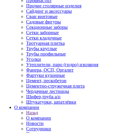
Профнастил
Прочие столярные изделия
Сайдинг и аксессуары
Сваи винтовые
Садовые фигуры
Секционные заборы
Сетки заборные
Сетки кладочные
Тротуарная плитка
Трубы круглые
Трубы профильные
Уголки
Утеплители, паро (гидро) изоляция
Фанера, ОСП, Оргалит
Фартуки кухонные
Цемент, пескобетон
Цементно-стружечная плита
Чердачные лестницы
Шифер,труба а/ц
Штукатурки, шпатлёвки
О компании
Назад
О компании
Новости
Сотрудники