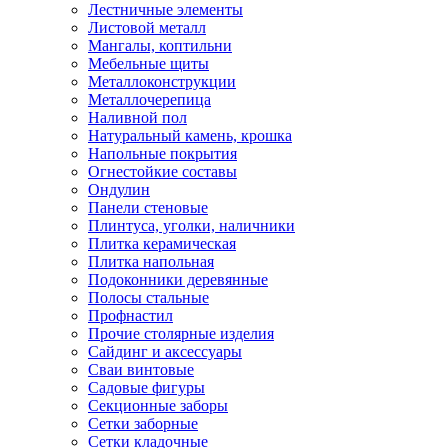
Лестничные элементы
Листовой металл
Мангалы, коптильни
Мебельные щиты
Металлоконструкции
Металлочерепица
Наливной пол
Натуральный камень, крошка
Напольные покрытия
Огнестойкие составы
Ондулин
Панели стеновые
Плинтуса, уголки, наличники
Плитка керамическая
Плитка напольная
Подоконники деревянные
Полосы стальные
Профнастил
Прочие столярные изделия
Сайдинг и аксессуары
Сваи винтовые
Садовые фигуры
Секционные заборы
Сетки заборные
Сетки кладочные