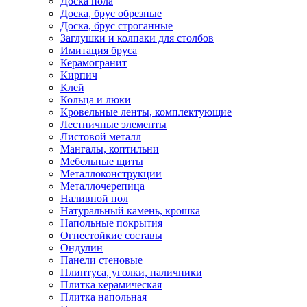
Доска пола
Доска, брус обрезные
Доска, брус строганные
Заглушки и колпаки для столбов
Имитация бруса
Керамогранит
Кирпич
Клей
Кольца и люки
Кровельные ленты, комплектующие
Лестничные элементы
Листовой металл
Мангалы, коптильни
Мебельные щиты
Металлоконструкции
Металлочерепица
Наливной пол
Натуральный камень, крошка
Напольные покрытия
Огнестойкие составы
Ондулин
Панели стеновые
Плинтуса, уголки, наличники
Плитка керамическая
Плитка напольная