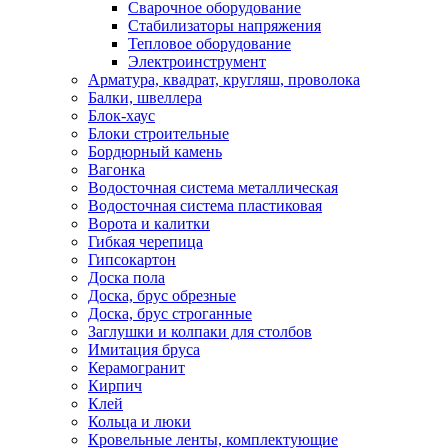
Сварочное оборудование
Стабилизаторы напряжения
Тепловое оборудование
Электроинструмент
Арматура, квадрат, кругляш, проволока
Балки, швеллера
Блок-хаус
Блоки строительные
Бордюрный камень
Вагонка
Водосточная система металлическая
Водосточная система пластиковая
Ворота и калитки
Гибкая черепица
Гипсокартон
Доска пола
Доска, брус обрезные
Доска, брус строганные
Заглушки и колпаки для столбов
Имитация бруса
Керамогранит
Кирпич
Клей
Кольца и люки
Кровельные ленты, комплектующие