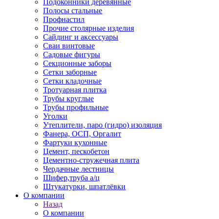
Подоконники деревянные
Полосы стальные
Профнастил
Прочие столярные изделия
Сайдинг и аксессуары
Сваи винтовые
Садовые фигуры
Секционные заборы
Сетки заборные
Сетки кладочные
Тротуарная плитка
Трубы круглые
Трубы профильные
Уголки
Утеплители, паро (гидро) изоляция
Фанера, ОСП, Оргалит
Фартуки кухонные
Цемент, пескобетон
Цементно-стружечная плита
Чердачные лестницы
Шифер,труба а/ц
Штукатурки, шпатлёвки
О компании
Назад
О компании