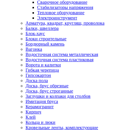
Сварочное оборудование
Стабилизаторы напряжения
Тепловое оборудование
Электроинструмент
Арматура, квадрат, кругляш, проволока
Балки, швеллера
Блок-хаус
Блоки строительные
Бордюрный камень
Вагонка
Водосточная система металлическая
Водосточная система пластиковая
Ворота и калитки
Гибкая черепица
Гипсокартон
Доска пола
Доска, брус обрезные
Доска, брус строганные
Заглушки и колпаки для столбов
Имитация бруса
Керамогранит
Кирпич
Клей
Кольца и люки
Кровельные ленты, комплектующие