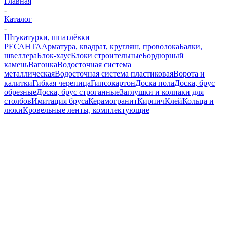
Главная
-
Каталог
-
Штукатурки, шпатлёвки
РЕСАНТА
Арматура, квадрат, кругляш, проволока
Балки,
швеллера
Блок-хаус
Блоки строительные
Бордюрный
камень
Вагонка
Водосточная система
металлическая
Водосточная система пластиковая
Ворота и
калитки
Гибкая черепица
Гипсокартон
Доска пола
Доска, брус
обрезные
Доска, брус строганные
Заглушки и колпаки для
столбов
Имитация бруса
Керамогранит
Кирпич
Клей
Кольца и
люки
Кровельные ленты, комплектующие