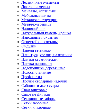
Лестничные элементы
Листовой металл
Мангалы, коптильни
Мебельные щиты
Металлоконструкции
Металлочерепица
Наливной пол
Натуральный камень, крошка
Напольные покрытия
Огнестойкие составы
Ондулин
Панели стеновые
Плинтуса, уголки, наличники
Плитка керамическая
Плитка напольная
Подоконники деревянные
Полосы стальные
Профнастил
Прочие столярные изделия
Сайдинг и аксессуары
Сваи винтовые
Садовые фигуры
Секционные заборы
Сетки заборные
Сетки кладочные