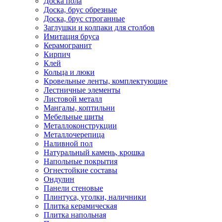
Доска пола
Доска, брус обрезные
Доска, брус строганные
Заглушки и колпаки для столбов
Имитация бруса
Керамогранит
Кирпич
Клей
Кольца и люки
Кровельные ленты, комплектующие
Лестничные элементы
Листовой металл
Мангалы, коптильни
Мебельные щиты
Металлоконструкции
Металлочерепица
Наливной пол
Натуральный камень, крошка
Напольные покрытия
Огнестойкие составы
Ондулин
Панели стеновые
Плинтуса, уголки, наличники
Плитка керамическая
Плитка напольная