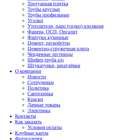
Тротуарная плитка
Трубы круглые
Трубы профильные
Уголки
Утеплители, паро (гидро) изоляция
Фанера, ОСП, Оргалит
Фартуки кухонные
Цемент, пескобетон
Цементно-стружечная плита
Чердачные лестницы
Шифер,труба а/ц
Штукатурки, шпатлёвки
О компании
Новости
Сотрудники
Политика
Сантехника
Краски
Дачные товары
Электрика
Контакты
Как заказать
Условия оплаты
Клубные карты
Фотогалерея