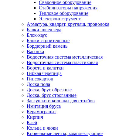
Сварочное оборудование
Стабилизаторы напряжения
Тепловое оборудование
Электроинструмент
Арматура, квадрат, кругляш, проволока
Балки, швеллера
Блок-хаус
Блоки строительные
Бордюрный камень
Вагонка
Водосточная система металлическая
Водосточная система пластиковая
Ворота и калитки
Гибкая черепица
Гипсокартон
Доска пола
Доска, брус обрезные
Доска, брус строганные
Заглушки и колпаки для столбов
Имитация бруса
Керамогранит
Кирпич
Клей
Кольца и люки
Кровельные ленты, комплектующие