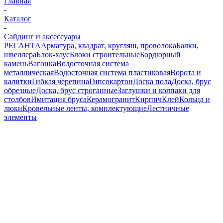
Главная
-
Каталог
-
Сайдинг и аксессуары
РЕСАНТА
Арматура, квадрат, кругляш, проволока
Балки,
швеллера
Блок-хаус
Блоки строительные
Бордюрный
камень
Вагонка
Водосточная система
металлическая
Водосточная система пластиковая
Ворота и
калитки
Гибкая черепица
Гипсокартон
Доска пола
Доска, брус
обрезные
Доска, брус строганные
Заглушки и колпаки для
столбов
Имитация бруса
Керамогранит
Кирпич
Клей
Кольца и
люки
Кровельные ленты, комплектующие
Лестничные
элементы