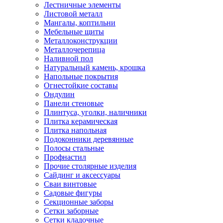
Лестничные элементы
Листовой металл
Мангалы, коптильни
Мебельные щиты
Металлоконструкции
Металлочерепица
Наливной пол
Натуральный камень, крошка
Напольные покрытия
Огнестойкие составы
Ондулин
Панели стеновые
Плинтуса, уголки, наличники
Плитка керамическая
Плитка напольная
Подоконники деревянные
Полосы стальные
Профнастил
Прочие столярные изделия
Сайдинг и аксессуары
Сваи винтовые
Садовые фигуры
Секционные заборы
Сетки заборные
Сетки кладочные