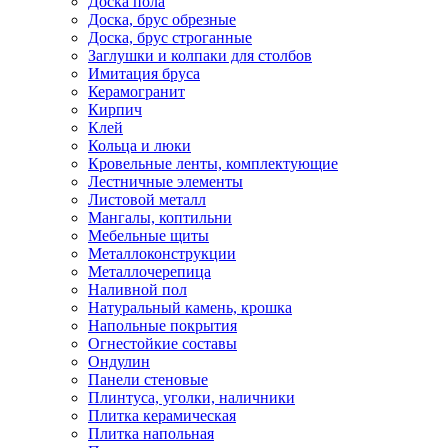
Доска пола
Доска, брус обрезные
Доска, брус строганные
Заглушки и колпаки для столбов
Имитация бруса
Керамогранит
Кирпич
Клей
Кольца и люки
Кровельные ленты, комплектующие
Лестничные элементы
Листовой металл
Мангалы, коптильни
Мебельные щиты
Металлоконструкции
Металлочерепица
Наливной пол
Натуральный камень, крошка
Напольные покрытия
Огнестойкие составы
Ондулин
Панели стеновые
Плинтуса, уголки, наличники
Плитка керамическая
Плитка напольная