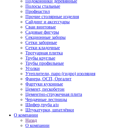
Подоконники деревянные
Полосы стальные
Профнастил
Прочие столярные изделия
Сайдинг и аксессуары
Сваи винтовые
Садовые фигуры
Секционные заборы
Сетки заборные
Сетки кладочные
Тротуарная плитка
Трубы круглые
Трубы профильные
Уголки
Утеплители, паро (гидро) изоляция
Фанера, ОСП, Оргалит
Фартуки кухонные
Цемент, пескобетон
Цементно-стружечная плита
Чердачные лестницы
Шифер,труба а/ц
Штукатурки, шпатлёвки
О компании
Назад
О компании