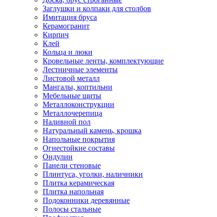
Заглушки и колпаки для столбов
Имитация бруса
Керамогранит
Кирпич
Клей
Кольца и люки
Кровельные ленты, комплектующие
Лестничные элементы
Листовой металл
Мангалы, коптильни
Мебельные щиты
Металлоконструкции
Металлочерепица
Наливной пол
Натуральный камень, крошка
Напольные покрытия
Огнестойкие составы
Ондулин
Панели стеновые
Плинтуса, уголки, наличники
Плитка керамическая
Плитка напольная
Подоконники деревянные
Полосы стальные