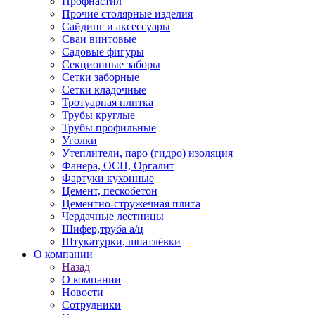
Профнастил
Прочие столярные изделия
Сайдинг и аксессуары
Сваи винтовые
Садовые фигуры
Секционные заборы
Сетки заборные
Сетки кладочные
Тротуарная плитка
Трубы круглые
Трубы профильные
Уголки
Утеплители, паро (гидро) изоляция
Фанера, ОСП, Оргалит
Фартуки кухонные
Цемент, пескобетон
Цементно-стружечная плита
Чердачные лестницы
Шифер,труба а/ц
Штукатурки, шпатлёвки
О компании
Назад
О компании
Новости
Сотрудники