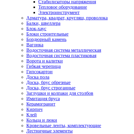
Стабилизаторы напряжения
Тепловое оборудование
Электроинструмент
Арматура, квадрат, кругляш, проволока
Балки, швеллера
Блок-хаус
Блоки строительные
Бордюрный камень
Вагонка
Водосточная система металлическая
Водосточная система пластиковая
Ворота и калитки
Гибкая черепица
Гипсокартон
Доска пола
Доска, брус обрезные
Доска, брус строганные
Заглушки и колпаки для столбов
Имитация бруса
Керамогранит
Кирпич
Клей
Кольца и люки
Кровельные ленты, комплектующие
Лестничные элементы