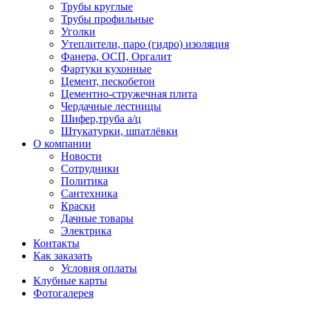
Трубы круглые
Трубы профильные
Уголки
Утеплители, паро (гидро) изоляция
Фанера, ОСП, Оргалит
Фартуки кухонные
Цемент, пескобетон
Цементно-стружечная плита
Чердачные лестницы
Шифер,труба а/ц
Штукатурки, шпатлёвки
О компании
Новости
Сотрудники
Политика
Сантехника
Краски
Дачные товары
Электрика
Контакты
Как заказать
Условия оплаты
Клубные карты
Фотогалерея