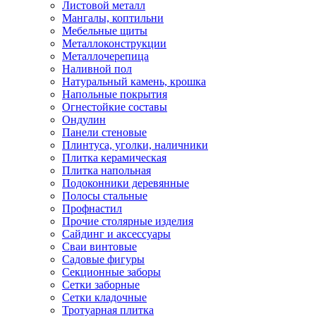
Листовой металл
Мангалы, коптильни
Мебельные щиты
Металлоконструкции
Металлочерепица
Наливной пол
Натуральный камень, крошка
Напольные покрытия
Огнестойкие составы
Ондулин
Панели стеновые
Плинтуса, уголки, наличники
Плитка керамическая
Плитка напольная
Подоконники деревянные
Полосы стальные
Профнастил
Прочие столярные изделия
Сайдинг и аксессуары
Сваи винтовые
Садовые фигуры
Секционные заборы
Сетки заборные
Сетки кладочные
Тротуарная плитка