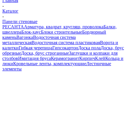
Главная
-
Каталог
-
Панели стеновые
РЕСАНТА
Арматура, квадрат, кругляш, проволока
Балки,
швеллера
Блок-хаус
Блоки строительные
Бордюрный
камень
Вагонка
Водосточная система
металлическая
Водосточная система пластиковая
Ворота и
калитки
Гибкая черепица
Гипсокартон
Доска пола
Доска, брус
обрезные
Доска, брус строганные
Заглушки и колпаки для
столбов
Имитация бруса
Керамогранит
Кирпич
Клей
Кольца и
люки
Кровельные ленты, комплектующие
Лестничные
элементы