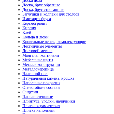
Доска пола
Доска, брус обрезные
Доска, брус строганные
Заглушки и колпаки для столбов
Имитация бруса
Керамогранит
Кирпич
Клей
Кольца и люки
Кровельные ленты, комплектующие
Лестничные элементы
Листовой металл
Мангалы, коптильни
Мебельные щиты
Металлоконструкции
Металлочерепица
Наливной пол
Натуральный камень, крошка
Напольные покрытия
Огнестойкие составы
Ондулин
Панели стеновые
Плинтуса, уголки, наличники
Плитка керамическая
Плитка напольная