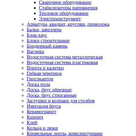
Сварочное оборудование
Стабилизаторы напряжения
Тепловое оборудование
Электроинструмент
Арматура, квадрат, кругляш, проволока
Балки, швеллера
Блок-хаус
Блоки строительные
Бордюрный камень
Вагонка
Водосточная система металлическая
Водосточная система пластиковая
Ворота и калитки
Гибкая черепица
Гипсокартон
Доска пола
Доска, брус обрезные
Доска, брус строганные
Заглушки и колпаки для столбов
Имитация бруса
Керамогранит
Кирпич
Клей
Кольца и люки
Кровельные ленты, комплектующие