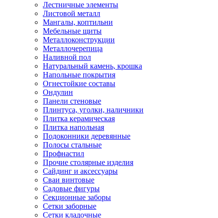
Лестничные элементы
Листовой металл
Мангалы, коптильни
Мебельные щиты
Металлоконструкции
Металлочерепица
Наливной пол
Натуральный камень, крошка
Напольные покрытия
Огнестойкие составы
Ондулин
Панели стеновые
Плинтуса, уголки, наличники
Плитка керамическая
Плитка напольная
Подоконники деревянные
Полосы стальные
Профнастил
Прочие столярные изделия
Сайдинг и аксессуары
Сваи винтовые
Садовые фигуры
Секционные заборы
Сетки заборные
Сетки кладочные