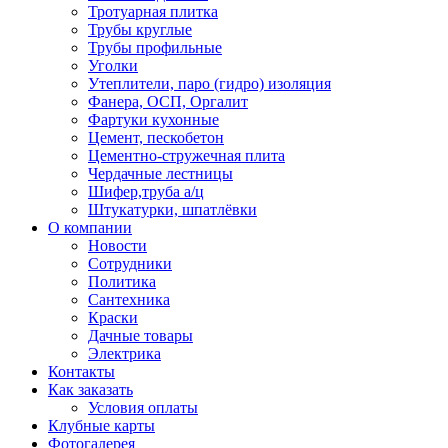
Тротуарная плитка
Трубы круглые
Трубы профильные
Уголки
Утеплители, паро (гидро) изоляция
Фанера, ОСП, Оргалит
Фартуки кухонные
Цемент, пескобетон
Цементно-стружечная плита
Чердачные лестницы
Шифер,труба а/ц
Штукатурки, шпатлёвки
О компании
Новости
Сотрудники
Политика
Сантехника
Краски
Дачные товары
Электрика
Контакты
Как заказать
Условия оплаты
Клубные карты
Фотогалерея