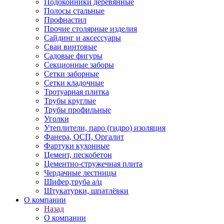
Подоконники деревянные
Полосы стальные
Профнастил
Прочие столярные изделия
Сайдинг и аксессуары
Сваи винтовые
Садовые фигуры
Секционные заборы
Сетки заборные
Сетки кладочные
Тротуарная плитка
Трубы круглые
Трубы профильные
Уголки
Утеплители, паро (гидро) изоляция
Фанера, ОСП, Оргалит
Фартуки кухонные
Цемент, пескобетон
Цементно-стружечная плита
Чердачные лестницы
Шифер,труба а/ц
Штукатурки, шпатлёвки
О компании
Назад
О компании