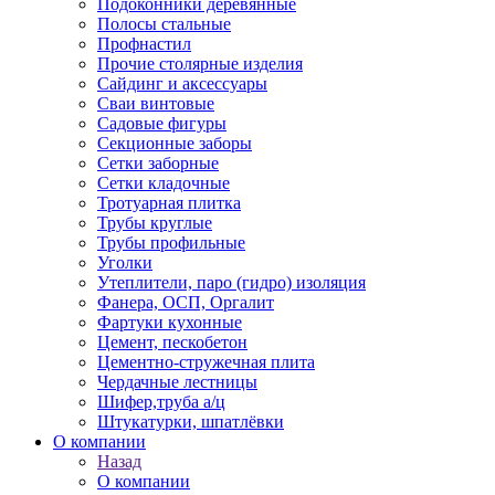
Подоконники деревянные
Полосы стальные
Профнастил
Прочие столярные изделия
Сайдинг и аксессуары
Сваи винтовые
Садовые фигуры
Секционные заборы
Сетки заборные
Сетки кладочные
Тротуарная плитка
Трубы круглые
Трубы профильные
Уголки
Утеплители, паро (гидро) изоляция
Фанера, ОСП, Оргалит
Фартуки кухонные
Цемент, пескобетон
Цементно-стружечная плита
Чердачные лестницы
Шифер,труба а/ц
Штукатурки, шпатлёвки
О компании
Назад
О компании