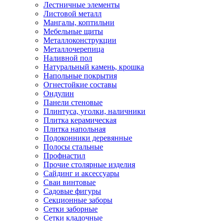
Лестничные элементы
Листовой металл
Мангалы, коптильни
Мебельные щиты
Металлоконструкции
Металлочерепица
Наливной пол
Натуральный камень, крошка
Напольные покрытия
Огнестойкие составы
Ондулин
Панели стеновые
Плинтуса, уголки, наличники
Плитка керамическая
Плитка напольная
Подоконники деревянные
Полосы стальные
Профнастил
Прочие столярные изделия
Сайдинг и аксессуары
Сваи винтовые
Садовые фигуры
Секционные заборы
Сетки заборные
Сетки кладочные