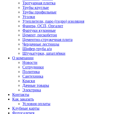
Тротуарная плитка
Трубы круглые
Трубы профильные
Уголки
Утеплители, паро (гидро) изоляция
Фанера, ОСП, Оргалит
Фартуки кухонные
Цемент, пескобетон
Цементно-стружечная плита
Чердачные лестницы
Шифер,труба а/ц
Штукатурки, шпатлёвки
О компании
Новости
Сотрудники
Политика
Сантехника
Краски
Дачные товары
Электрика
Контакты
Как заказать
Условия оплаты
Клубные карты
Фотогалерея