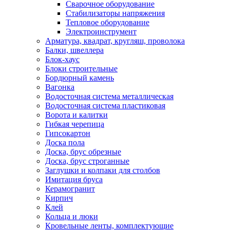
Сварочное оборудование
Стабилизаторы напряжения
Тепловое оборудование
Электроинструмент
Арматура, квадрат, кругляш, проволока
Балки, швеллера
Блок-хаус
Блоки строительные
Бордюрный камень
Вагонка
Водосточная система металлическая
Водосточная система пластиковая
Ворота и калитки
Гибкая черепица
Гипсокартон
Доска пола
Доска, брус обрезные
Доска, брус строганные
Заглушки и колпаки для столбов
Имитация бруса
Керамогранит
Кирпич
Клей
Кольца и люки
Кровельные ленты, комплектующие