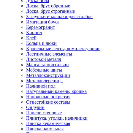
Доска пола
Доска, брус обрезные
Доска, брус строганные
Заглушки и колпаки для столбов
Имитация бруса
Керамогранит
Кирпич
Клей
Кольца и люки
Кровельные ленты, комплектующие
Лестничные элементы
Листовой металл
Мангалы, коптильни
Мебельные щиты
Металлоконструкции
Металлочерепица
Наливной пол
Натуральный камень, крошка
Напольные покрытия
Огнестойкие составы
Ондулин
Панели стеновые
Плинтуса, уголки, наличники
Плитка керамическая
Плитка напольная