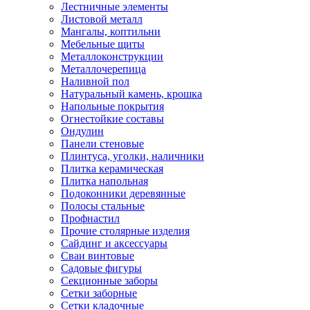
Лестничные элементы
Листовой металл
Мангалы, коптильни
Мебельные щиты
Металлоконструкции
Металлочерепица
Наливной пол
Натуральный камень, крошка
Напольные покрытия
Огнестойкие составы
Ондулин
Панели стеновые
Плинтуса, уголки, наличники
Плитка керамическая
Плитка напольная
Подоконники деревянные
Полосы стальные
Профнастил
Прочие столярные изделия
Сайдинг и аксессуары
Сваи винтовые
Садовые фигуры
Секционные заборы
Сетки заборные
Сетки кладочные