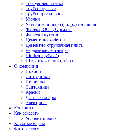
Тротуарная плитка
Трубы круглые
Трубы профильные
Уголки
Утеплители, паро (гидро) изоляция
Фанера, ОСП, Оргалит
Фартуки кухонные
Цемент, пескобетон
Цементно-стружечная плита
Чердачные лестницы
Шифер,труба а/ц
Штукатурки, шпатлёвки
О компании
Новости
Сотрудники
Политика
Сантехника
Краски
Дачные товары
Электрика
Контакты
Как заказать
Условия оплаты
Клубные карты
Фотогалерея