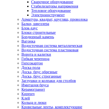
Сварочное оборудование
Стабилизаторы напряжения
Тепловое оборудование
Электроинструмент
Арматура, квадрат, кругляш, проволока
Балки, швеллера
Блок-хаус
Блоки строительные
Бордюрный камень
Вагонка
Водосточная система металлическая
Водосточная система пластиковая
Ворота и калитки
Гибкая черепица
Гипсокартон
Доска пола
Доска, брус обрезные
Доска, брус строганные
Заглушки и колпаки для столбов
Имитация бруса
Керамогранит
Кирпич
Клей
Кольца и люки
Кровельные ленты, комплектующие