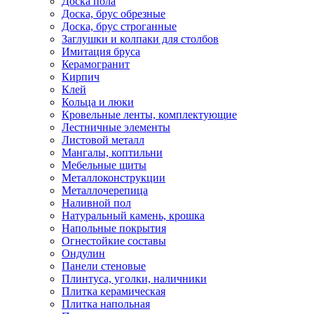
Доска пола
Доска, брус обрезные
Доска, брус строганные
Заглушки и колпаки для столбов
Имитация бруса
Керамогранит
Кирпич
Клей
Кольца и люки
Кровельные ленты, комплектующие
Лестничные элементы
Листовой металл
Мангалы, коптильни
Мебельные щиты
Металлоконструкции
Металлочерепица
Наливной пол
Натуральный камень, крошка
Напольные покрытия
Огнестойкие составы
Ондулин
Панели стеновые
Плинтуса, уголки, наличники
Плитка керамическая
Плитка напольная