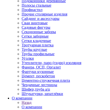
Подоконники деревянные
Полосы стальные
Профнастил
Прочие столярные изделия
Сайдинг и аксессуары
Сваи винтовые
Садовые фигуры
Секционные заборы
Сетки заборные
Сетки кладочные
Тротуарная плитка
Трубы круглые
Трубы профильные
Уголки
Утеплители, паро (гидро) изоляция
Фанера, ОСП, Оргалит
Фартуки кухонные
Цемент, пескобетон
Цементно-стружечная плита
Чердачные лестницы
Шифер,труба а/ц
Штукатурки, шпатлёвки
О компании
Назад
О компании