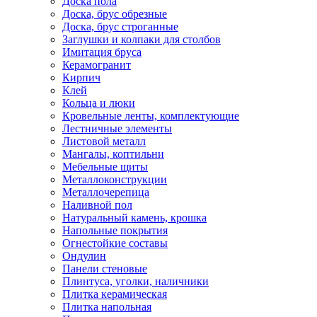
Доска пола
Доска, брус обрезные
Доска, брус строганные
Заглушки и колпаки для столбов
Имитация бруса
Керамогранит
Кирпич
Клей
Кольца и люки
Кровельные ленты, комплектующие
Лестничные элементы
Листовой металл
Мангалы, коптильни
Мебельные щиты
Металлоконструкции
Металлочерепица
Наливной пол
Натуральный камень, крошка
Напольные покрытия
Огнестойкие составы
Ондулин
Панели стеновые
Плинтуса, уголки, наличники
Плитка керамическая
Плитка напольная