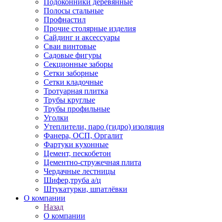
Подоконники деревянные
Полосы стальные
Профнастил
Прочие столярные изделия
Сайдинг и аксессуары
Сваи винтовые
Садовые фигуры
Секционные заборы
Сетки заборные
Сетки кладочные
Тротуарная плитка
Трубы круглые
Трубы профильные
Уголки
Утеплители, паро (гидро) изоляция
Фанера, ОСП, Оргалит
Фартуки кухонные
Цемент, пескобетон
Цементно-стружечная плита
Чердачные лестницы
Шифер,труба а/ц
Штукатурки, шпатлёвки
О компании
Назад
О компании