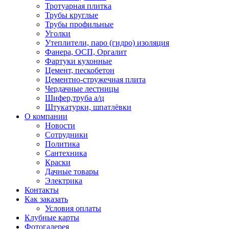
Тротуарная плитка
Трубы круглые
Трубы профильные
Уголки
Утеплители, паро (гидро) изоляция
Фанера, ОСП, Оргалит
Фартуки кухонные
Цемент, пескобетон
Цементно-стружечная плита
Чердачные лестницы
Шифер,труба а/ц
Штукатурки, шпатлёвки
О компании
Новости
Сотрудники
Политика
Сантехника
Краски
Дачные товары
Электрика
Контакты
Как заказать
Условия оплаты
Клубные карты
Фотогалерея