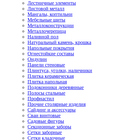
Лестничные элементы
Листовой металл
Мангалы, коптильни
Мебельные щиты
Металлоконструкции
Металлочерепица
Наливной пол
Натуральный камень, крошка
Напольные покрытия
Огнестойкие составы
Ондулин
Панели стеновые
Плинтуса, уголки, наличники
Плитка керамическая
Плитка напольная
Подоконники деревянные
Полосы стальные
Профнастил
Прочие столярные изделия
Сайдинг и аксессуары
Сваи винтовые
Садовые фигуры
Секционные заборы
Сетки заборные
Сетки кладочные