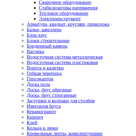
Сварочное оборудование
Стабилизаторы напряжения
Тепловое оборудование
Электроинструмент
Арматура, квадрат, кругляш, проволока
Балки, швеллера
Блок-хаус
Блоки строительные
Бордюрный камень
Вагонка
Водосточная система металлическая
Водосточная система пластиковая
Ворота и калитки
Гибкая черепица
Гипсокартон
Доска пола
Доска, брус обрезные
Доска, брус строганные
Заглушки и колпаки для столбов
Имитация бруса
Керамогранит
Кирпич
Клей
Кольца и люки
Кровельные ленты, комплектующие