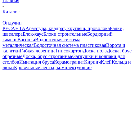
Главная
-
Каталог
-
Ондулин
РЕСАНТА
Арматура, квадрат, кругляш, проволока
Балки,
швеллера
Блок-хаус
Блоки строительные
Бордюрный
камень
Вагонка
Водосточная система
металлическая
Водосточная система пластиковая
Ворота и
калитки
Гибкая черепица
Гипсокартон
Доска пола
Доска, брус
обрезные
Доска, брус строганные
Заглушки и колпаки для
столбов
Имитация бруса
Керамогранит
Кирпич
Клей
Кольца и
люки
Кровельные ленты, комплектующие