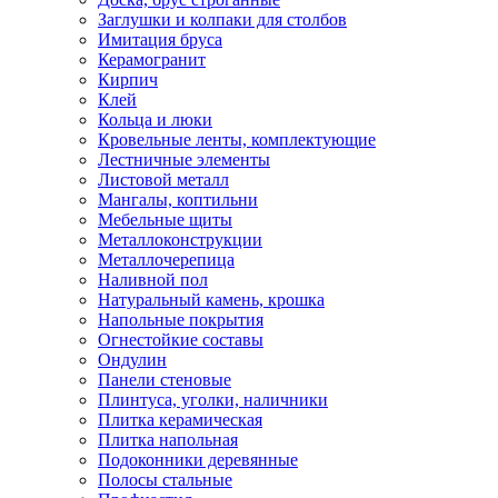
Заглушки и колпаки для столбов
Имитация бруса
Керамогранит
Кирпич
Клей
Кольца и люки
Кровельные ленты, комплектующие
Лестничные элементы
Листовой металл
Мангалы, коптильни
Мебельные щиты
Металлоконструкции
Металлочерепица
Наливной пол
Натуральный камень, крошка
Напольные покрытия
Огнестойкие составы
Ондулин
Панели стеновые
Плинтуса, уголки, наличники
Плитка керамическая
Плитка напольная
Подоконники деревянные
Полосы стальные