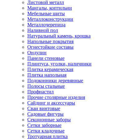
Листовой металл
Мангалы, коптильни
Мебельные щиты
Металлоконструкции
Металлочерепица
Наливной пол
Натуральный камень, крошка
Напольные покрытия
Огнестойкие составы
Ондулин
Панели стеновые
Плинтуса, уголки, наличники
Плитка керамическая
Плитка напольная
Подоконники деревянные
Полосы стальные
Профнастил
Прочие столярные изделия
Сайдинг и аксессуары
Сваи винтовые
Садовые фигуры
Секционные заборы
Сетки заборные
Сетки кладочные
Тротуарная плитка