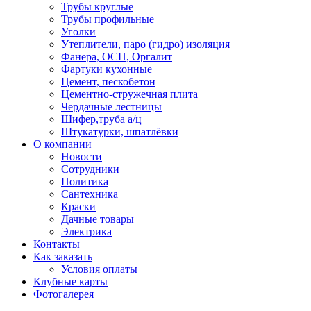
Трубы круглые
Трубы профильные
Уголки
Утеплители, паро (гидро) изоляция
Фанера, ОСП, Оргалит
Фартуки кухонные
Цемент, пескобетон
Цементно-стружечная плита
Чердачные лестницы
Шифер,труба а/ц
Штукатурки, шпатлёвки
О компании
Новости
Сотрудники
Политика
Сантехника
Краски
Дачные товары
Электрика
Контакты
Как заказать
Условия оплаты
Клубные карты
Фотогалерея