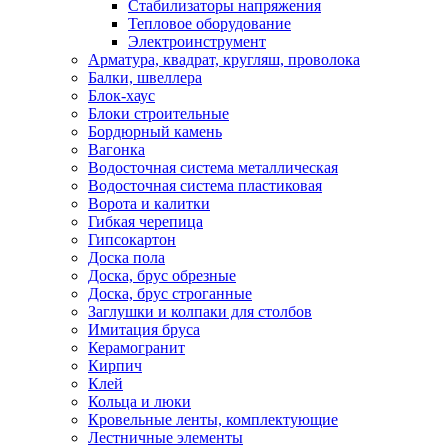
Стабилизаторы напряжения
Тепловое оборудование
Электроинструмент
Арматура, квадрат, кругляш, проволока
Балки, швеллера
Блок-хаус
Блоки строительные
Бордюрный камень
Вагонка
Водосточная система металлическая
Водосточная система пластиковая
Ворота и калитки
Гибкая черепица
Гипсокартон
Доска пола
Доска, брус обрезные
Доска, брус строганные
Заглушки и колпаки для столбов
Имитация бруса
Керамогранит
Кирпич
Клей
Кольца и люки
Кровельные ленты, комплектующие
Лестничные элементы