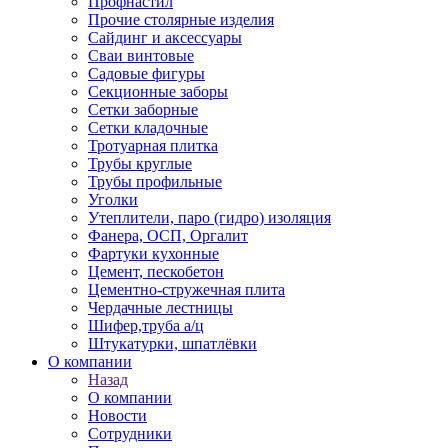
Профнастил
Прочие столярные изделия
Сайдинг и аксессуары
Сваи винтовые
Садовые фигуры
Секционные заборы
Сетки заборные
Сетки кладочные
Тротуарная плитка
Трубы круглые
Трубы профильные
Уголки
Утеплители, паро (гидро) изоляция
Фанера, ОСП, Оргалит
Фартуки кухонные
Цемент, пескобетон
Цементно-стружечная плита
Чердачные лестницы
Шифер,труба а/ц
Штукатурки, шпатлёвки
О компании
Назад
О компании
Новости
Сотрудники