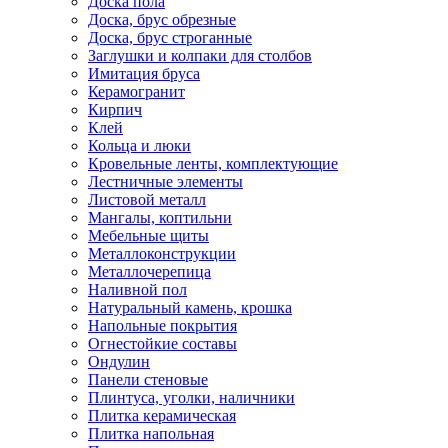
Доска пола
Доска, брус обрезные
Доска, брус строганные
Заглушки и колпаки для столбов
Имитация бруса
Керамогранит
Кирпич
Клей
Кольца и люки
Кровельные ленты, комплектующие
Лестничные элементы
Листовой металл
Мангалы, коптильни
Мебельные щиты
Металлоконструкции
Металлочерепица
Наливной пол
Натуральный камень, крошка
Напольные покрытия
Огнестойкие составы
Ондулин
Панели стеновые
Плинтуса, уголки, наличники
Плитка керамическая
Плитка напольная