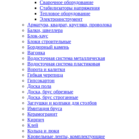
Сварочное оборудование
Стабилизаторы напряжения
Тепловое оборудование
Электроинструмент
Арматура, квадрат, кругляш, проволока
Балки, швеллера
Блок-хаус
Блоки строительные
Бордюрный камень
Вагонка
Водосточная система металлическая
Водосточная система пластиковая
Ворота и калитки
Гибкая черепица
Гипсокартон
Доска пола
Доска, брус обрезные
Доска, брус строганные
Заглушки и колпаки для столбов
Имитация бруса
Керамогранит
Кирпич
Клей
Кольца и люки
Кровельные ленты, комплектующие