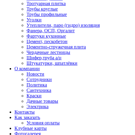
Тротуарная плитка
Трубы круглые
Трубы профильные
Уголки
Утеплители, паро (гидро) изоляция
Фанера, ОСП, Оргалит
Фартуки кухонные
Цемент, пескобетон
Цементно-стружечная плита
Чердачные лестницы
Шифер,труба а/ц
Штукатурки, шпатлёвки
О компании
Новости
Сотрудники
Политика
Сантехника
Краски
Дачные товары
Электрика
Контакты
Как заказать
Условия оплаты
Клубные карты
Фотогалерея