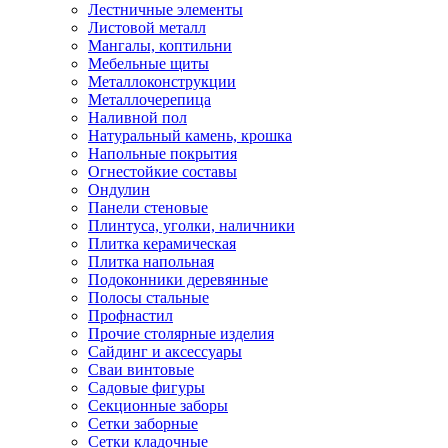
Лестничные элементы
Листовой металл
Мангалы, коптильни
Мебельные щиты
Металлоконструкции
Металлочерепица
Наливной пол
Натуральный камень, крошка
Напольные покрытия
Огнестойкие составы
Ондулин
Панели стеновые
Плинтуса, уголки, наличники
Плитка керамическая
Плитка напольная
Подоконники деревянные
Полосы стальные
Профнастил
Прочие столярные изделия
Сайдинг и аксессуары
Сваи винтовые
Садовые фигуры
Секционные заборы
Сетки заборные
Сетки кладочные