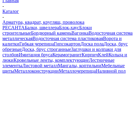
Главная
-
Каталог
-
Арматура, квадрат, кругляш, проволока
РЕСАНТА
Балки, швеллера
Блок-хаус
Блоки
строительные
Бордюрный камень
Вагонка
Водосточная система
металлическая
Водосточная система пластиковая
Ворота и
калитки
Гибкая черепица
Гипсокартон
Доска пола
Доска, брус
обрезные
Доска, брус строганные
Заглушки и колпаки для
столбов
Имитация бруса
Керамогранит
Кирпич
Клей
Кольца и
люки
Кровельные ленты, комплектующие
Лестничные
элементы
Листовой металл
Мангалы, коптильни
Мебельные
щиты
Металлоконструкции
Металлочерепица
Наливной пол