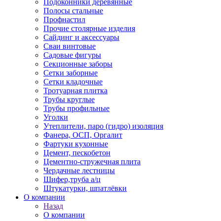
Подоконники деревянные
Полосы стальные
Профнастил
Прочие столярные изделия
Сайдинг и аксессуары
Сваи винтовые
Садовые фигуры
Секционные заборы
Сетки заборные
Сетки кладочные
Тротуарная плитка
Трубы круглые
Трубы профильные
Уголки
Утеплители, паро (гидро) изоляция
Фанера, ОСП, Оргалит
Фартуки кухонные
Цемент, пескобетон
Цементно-стружечная плита
Чердачные лестницы
Шифер,труба а/ц
Штукатурки, шпатлёвки
О компании
Назад
О компании