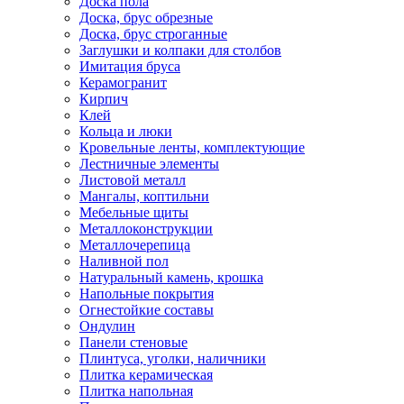
Доска пола
Доска, брус обрезные
Доска, брус строганные
Заглушки и колпаки для столбов
Имитация бруса
Керамогранит
Кирпич
Клей
Кольца и люки
Кровельные ленты, комплектующие
Лестничные элементы
Листовой металл
Мангалы, коптильни
Мебельные щиты
Металлоконструкции
Металлочерепица
Наливной пол
Натуральный камень, крошка
Напольные покрытия
Огнестойкие составы
Ондулин
Панели стеновые
Плинтуса, уголки, наличники
Плитка керамическая
Плитка напольная