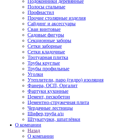
Подоконники деревянные
Полосы стальные
Профнастил
Прочие столярные изделия
Сайдинг и аксессуары
Сваи винтовые
Садовые фигуры
Секционные заборы
Сетки заборные
Сетки кладочные
Тротуарная плитка
Трубы круглые
Трубы профильные
Уголки
Утеплители, паро (гидро) изоляция
Фанера, ОСП, Оргалит
Фартуки кухонные
Цемент, пескобетон
Цементно-стружечная плита
Чердачные лестницы
Шифер,труба а/ц
Штукатурки, шпатлёвки
О компании
Назад
О компании