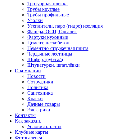
Тротуарная плитка
Трубы круглые
Трубы профильные
Уголки
Утеплители, паро (гидро) изоляция
Фанера, ОСП, Оргалит
Фартуки кухонные
Цемент, пескобетон
Цементно-стружечная плита
Чердачные лестницы
Шифер,труба а/ц
Штукатурки, шпатлёвки
О компании
Новости
Сотрудники
Политика
Сантехника
Краски
Дачные товары
Электрика
Контакты
Как заказать
Условия оплаты
Клубные карты
Фотогалерея