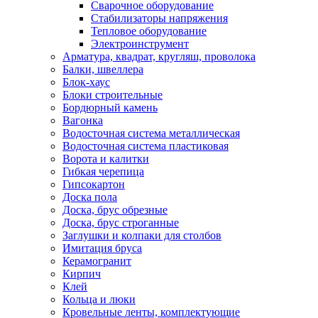
Сварочное оборудование
Стабилизаторы напряжения
Тепловое оборудование
Электроинструмент
Арматура, квадрат, кругляш, проволока
Балки, швеллера
Блок-хаус
Блоки строительные
Бордюрный камень
Вагонка
Водосточная система металлическая
Водосточная система пластиковая
Ворота и калитки
Гибкая черепица
Гипсокартон
Доска пола
Доска, брус обрезные
Доска, брус строганные
Заглушки и колпаки для столбов
Имитация бруса
Керамогранит
Кирпич
Клей
Кольца и люки
Кровельные ленты, комплектующие