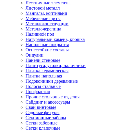
Лестничные элементы
Листовой металл
Мангалы, коптильни
Мебельные щиты
Металлоконструкции
Металлочерепица
Наливной пол
Натуральный камень, крошка
Напольные покрытия
Огнестойкие составы
Ондулин
Панели стеновые
Плинтуса, уголки, наличники
Плитка керамическая
Плитка напольная
Подоконники деревянные
Полосы стальные
Профнастил
Прочие столярные изделия
Сайдинг и аксессуары
Сваи винтовые
Садовые фигуры
Секционные заборы
Сетки заборные
Сетки кладочные