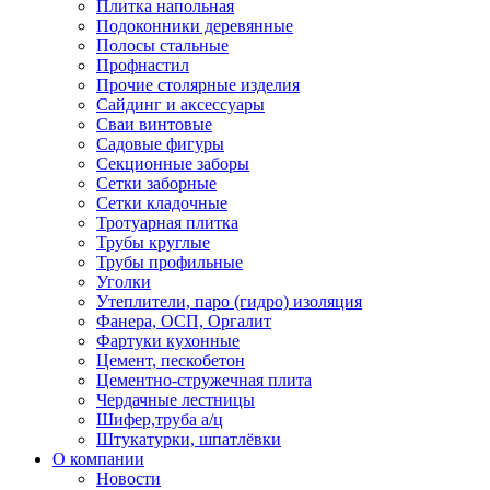
Плитка напольная
Подоконники деревянные
Полосы стальные
Профнастил
Прочие столярные изделия
Сайдинг и аксессуары
Сваи винтовые
Садовые фигуры
Секционные заборы
Сетки заборные
Сетки кладочные
Тротуарная плитка
Трубы круглые
Трубы профильные
Уголки
Утеплители, паро (гидро) изоляция
Фанера, ОСП, Оргалит
Фартуки кухонные
Цемент, пескобетон
Цементно-стружечная плита
Чердачные лестницы
Шифер,труба а/ц
Штукатурки, шпатлёвки
О компании
Новости