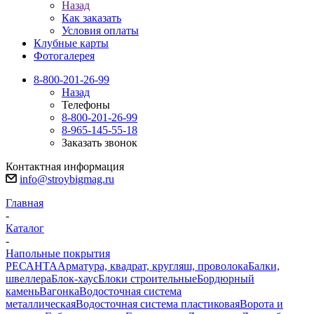
Назад
Как заказать
Условия оплаты
Клубные карты
Фотогалерея
8-800-201-26-99
Назад
Телефоны
8-800-201-26-99
8-965-145-55-18
Заказать звонок
Контактная информация
info@stroybigmag.ru
Главная
-
Каталог
-
Напольные покрытия
РЕСАНТА
Арматура, квадрат, кругляш, проволока
Балки,
швеллера
Блок-хаус
Блоки строительные
Бордюрный
камень
Вагонка
Водосточная система
металлическая
Водосточная система пластиковая
Ворота и