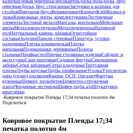
калитки
Гибкая черепица
Гипсокартон
Доска пола
Доска, брус
обрезные
Доска, брус строганные
Заглушки и колпаки для
столбов
Имитация бруса
Керамогранит
Кирпич
Клей
Кольца и
люки
Кровельные ленты, комплектующие
Лестничные
элементы
Листовой металл
Мангалы, коптильни
Мебельные
щиты
Металлоконструкции
Металлочерепица
Наливной
пол
Натуральный камень, крошка
Огнестойкие
составы
Ондулин
Панели стеновые
Плинтуса, уголки,
наличники
Плитка керамическая
Плитка
напольная
Подоконники деревянные
Полосы
стальные
Профнастил
Прочие столярные изделия
Сайдинг и
аксессуары
Сваи винтовые
Садовые фигуры
Секционные
заборы
Сетки заборные
Сетки кладочные
Тротуарная
плитка
Трубы круглые
Трубы профильные
Уголки
Утеплители,
паро (гидро) изоляция
Фанера, ОСП, Оргалит
Фартуки
кухонные
Цемент, пескобетон
Цементно-стружечная
плита
Чердачные лестницы
Шифер,труба а/ц
Штукатурки,
шпатлёвки
-
Ковровое покрытие Плеяды 17;34 печатка полотно 4м
Поделиться
Ковровое покрытие Плеяды 17;34
печатка полотно 4м