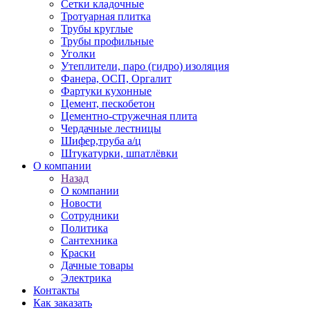
Сетки кладочные
Тротуарная плитка
Трубы круглые
Трубы профильные
Уголки
Утеплители, паро (гидро) изоляция
Фанера, ОСП, Оргалит
Фартуки кухонные
Цемент, пескобетон
Цементно-стружечная плита
Чердачные лестницы
Шифер,труба а/ц
Штукатурки, шпатлёвки
О компании
Назад
О компании
Новости
Сотрудники
Политика
Сантехника
Краски
Дачные товары
Электрика
Контакты
Как заказать