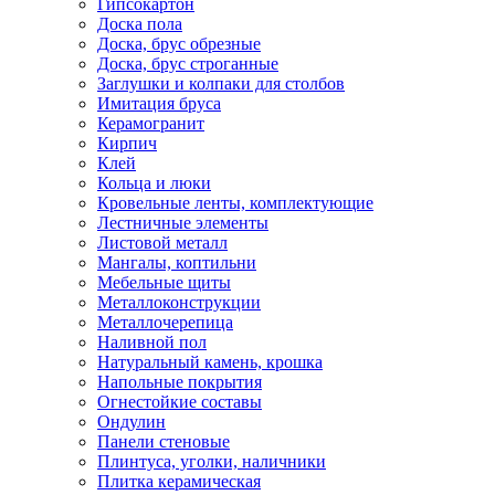
Гипсокартон
Доска пола
Доска, брус обрезные
Доска, брус строганные
Заглушки и колпаки для столбов
Имитация бруса
Керамогранит
Кирпич
Клей
Кольца и люки
Кровельные ленты, комплектующие
Лестничные элементы
Листовой металл
Мангалы, коптильни
Мебельные щиты
Металлоконструкции
Металлочерепица
Наливной пол
Натуральный камень, крошка
Напольные покрытия
Огнестойкие составы
Ондулин
Панели стеновые
Плинтуса, уголки, наличники
Плитка керамическая