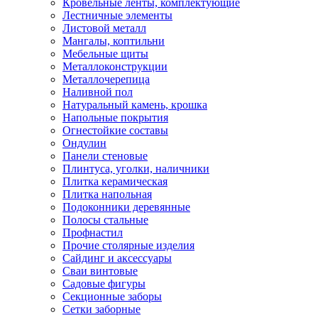
Кровельные ленты, комплектующие
Лестничные элементы
Листовой металл
Мангалы, коптильни
Мебельные щиты
Металлоконструкции
Металлочерепица
Наливной пол
Натуральный камень, крошка
Напольные покрытия
Огнестойкие составы
Ондулин
Панели стеновые
Плинтуса, уголки, наличники
Плитка керамическая
Плитка напольная
Подоконники деревянные
Полосы стальные
Профнастил
Прочие столярные изделия
Сайдинг и аксессуары
Сваи винтовые
Садовые фигуры
Секционные заборы
Сетки заборные