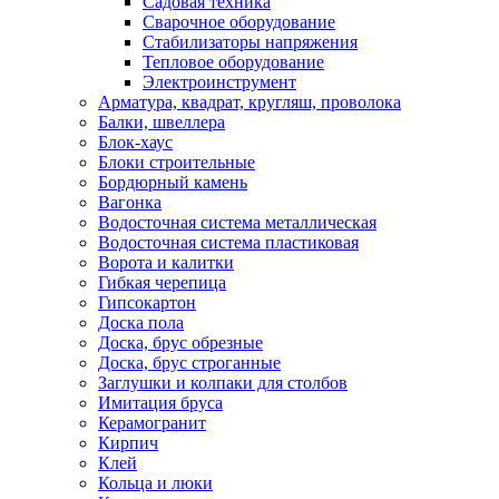
Садовая техника
Сварочное оборудование
Стабилизаторы напряжения
Тепловое оборудование
Электроинструмент
Арматура, квадрат, кругляш, проволока
Балки, швеллера
Блок-хаус
Блоки строительные
Бордюрный камень
Вагонка
Водосточная система металлическая
Водосточная система пластиковая
Ворота и калитки
Гибкая черепица
Гипсокартон
Доска пола
Доска, брус обрезные
Доска, брус строганные
Заглушки и колпаки для столбов
Имитация бруса
Керамогранит
Кирпич
Клей
Кольца и люки