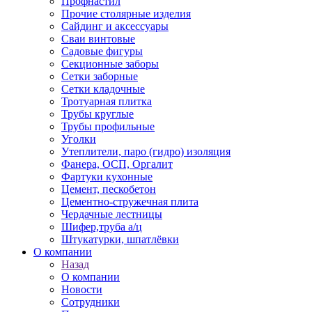
Профнастил
Прочие столярные изделия
Сайдинг и аксессуары
Сваи винтовые
Садовые фигуры
Секционные заборы
Сетки заборные
Сетки кладочные
Тротуарная плитка
Трубы круглые
Трубы профильные
Уголки
Утеплители, паро (гидро) изоляция
Фанера, ОСП, Оргалит
Фартуки кухонные
Цемент, пескобетон
Цементно-стружечная плита
Чердачные лестницы
Шифер,труба а/ц
Штукатурки, шпатлёвки
О компании
Назад
О компании
Новости
Сотрудники