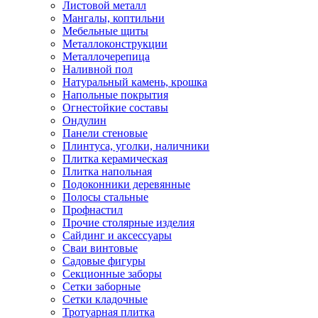
Листовой металл
Мангалы, коптильни
Мебельные щиты
Металлоконструкции
Металлочерепица
Наливной пол
Натуральный камень, крошка
Напольные покрытия
Огнестойкие составы
Ондулин
Панели стеновые
Плинтуса, уголки, наличники
Плитка керамическая
Плитка напольная
Подоконники деревянные
Полосы стальные
Профнастил
Прочие столярные изделия
Сайдинг и аксессуары
Сваи винтовые
Садовые фигуры
Секционные заборы
Сетки заборные
Сетки кладочные
Тротуарная плитка