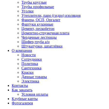
Трубы круглые
Трубы профильные
Уголки
Утеплители, паро (гидро) изоляция
Фанера, ОСП, Оргалит
Фартуки кухонные
Цемент, пескобетон
Цементно-стружечная плита
Чердачные лестницы
Шифер,труба а/ц
Штукатурки, шпатлёвки
О компании
Новости
Сотрудники
Политика
Сантехника
Краски
Дачные товары
Электрика
Контакты
Как заказать
Условия оплаты
Клубные карты
Фотогалерея