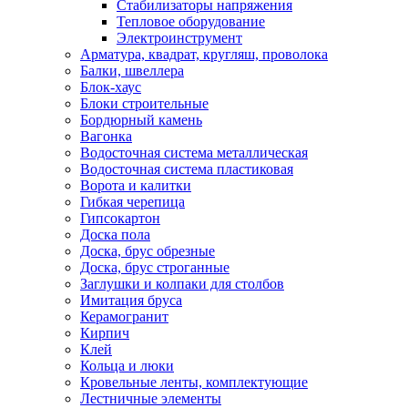
Стабилизаторы напряжения
Тепловое оборудование
Электроинструмент
Арматура, квадрат, кругляш, проволока
Балки, швеллера
Блок-хаус
Блоки строительные
Бордюрный камень
Вагонка
Водосточная система металлическая
Водосточная система пластиковая
Ворота и калитки
Гибкая черепица
Гипсокартон
Доска пола
Доска, брус обрезные
Доска, брус строганные
Заглушки и колпаки для столбов
Имитация бруса
Керамогранит
Кирпич
Клей
Кольца и люки
Кровельные ленты, комплектующие
Лестничные элементы