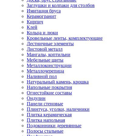
Заглушки и колпаки для столбов
Имитация бруса
Керамогранит
Кирпич
Клей
Кольца и люки
Кровельные ленты, комплектующие
Лестничные элементы
Листовой металл
Мангалы, коптильни
Мебельные щиты
Металлоконструкции
Металлочерепица
Наливной пол
Натуральный камень, крошка
Напольные покрытия
Огнестойкие составы
Ондулин
Панели стеновые
Плинтуса, уголки, наличники
Плитка керамическая
Плитка напольная
Подоконники деревянные
Полосы стальные