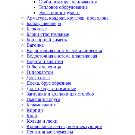
Стабилизаторы напряжения
Тепловое оборудование
Электроинструмент
Арматура, квадрат, кругляш, проволока
Балки, швеллера
Блок-хаус
Блоки строительные
Бордюрный камень
Вагонка
Водосточная система металлическая
Водосточная система пластиковая
Ворота и калитки
Гибкая черепица
Гипсокартон
Доска пола
Доска, брус обрезные
Доска, брус строганные
Заглушки и колпаки для столбов
Имитация бруса
Керамогранит
Кирпич
Клей
Кольца и люки
Кровельные ленты, комплектующие
Лестничные элементы