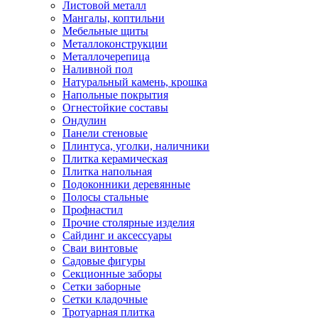
Листовой металл
Мангалы, коптильни
Мебельные щиты
Металлоконструкции
Металлочерепица
Наливной пол
Натуральный камень, крошка
Напольные покрытия
Огнестойкие составы
Ондулин
Панели стеновые
Плинтуса, уголки, наличники
Плитка керамическая
Плитка напольная
Подоконники деревянные
Полосы стальные
Профнастил
Прочие столярные изделия
Сайдинг и аксессуары
Сваи винтовые
Садовые фигуры
Секционные заборы
Сетки заборные
Сетки кладочные
Тротуарная плитка