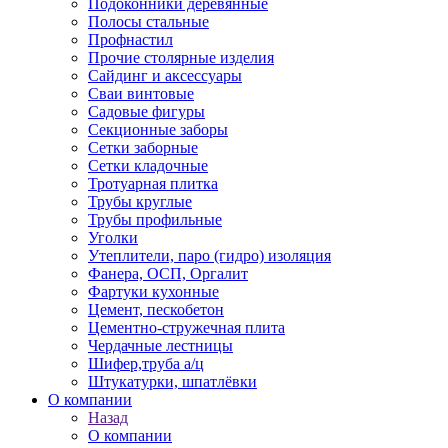
Подоконники деревянные
Полосы стальные
Профнастил
Прочие столярные изделия
Сайдинг и аксессуары
Сваи винтовые
Садовые фигуры
Секционные заборы
Сетки заборные
Сетки кладочные
Тротуарная плитка
Трубы круглые
Трубы профильные
Уголки
Утеплители, паро (гидро) изоляция
Фанера, ОСП, Оргалит
Фартуки кухонные
Цемент, пескобетон
Цементно-стружечная плита
Чердачные лестницы
Шифер,труба а/ц
Штукатурки, шпатлёвки
О компании
Назад
О компании