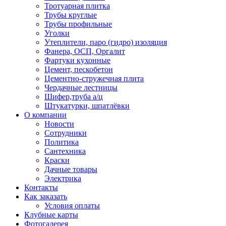
Тротуарная плитка
Трубы круглые
Трубы профильные
Уголки
Утеплители, паро (гидро) изоляция
Фанера, ОСП, Оргалит
Фартуки кухонные
Цемент, пескобетон
Цементно-стружечная плита
Чердачные лестницы
Шифер,труба а/ц
Штукатурки, шпатлёвки
О компании
Новости
Сотрудники
Политика
Сантехника
Краски
Дачные товары
Электрика
Контакты
Как заказать
Условия оплаты
Клубные карты
Фотогалерея