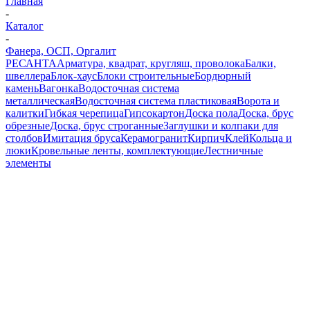
Главная
-
Каталог
-
Фанера, ОСП, Оргалит
РЕСАНТА
Арматура, квадрат, кругляш, проволока
Балки,
швеллера
Блок-хаус
Блоки строительные
Бордюрный
камень
Вагонка
Водосточная система
металлическая
Водосточная система пластиковая
Ворота и
калитки
Гибкая черепица
Гипсокартон
Доска пола
Доска, брус
обрезные
Доска, брус строганные
Заглушки и колпаки для
столбов
Имитация бруса
Керамогранит
Кирпич
Клей
Кольца и
люки
Кровельные ленты, комплектующие
Лестничные
элементы