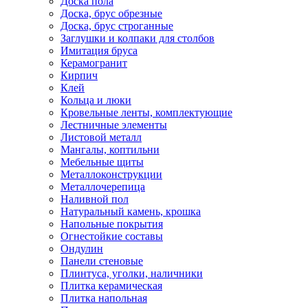
Доска пола
Доска, брус обрезные
Доска, брус строганные
Заглушки и колпаки для столбов
Имитация бруса
Керамогранит
Кирпич
Клей
Кольца и люки
Кровельные ленты, комплектующие
Лестничные элементы
Листовой металл
Мангалы, коптильни
Мебельные щиты
Металлоконструкции
Металлочерепица
Наливной пол
Натуральный камень, крошка
Напольные покрытия
Огнестойкие составы
Ондулин
Панели стеновые
Плинтуса, уголки, наличники
Плитка керамическая
Плитка напольная