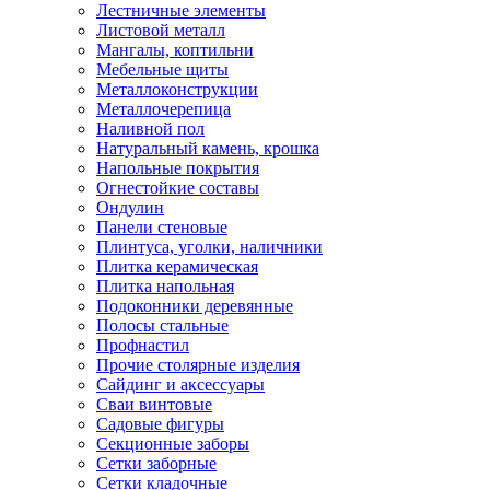
Лестничные элементы
Листовой металл
Мангалы, коптильни
Мебельные щиты
Металлоконструкции
Металлочерепица
Наливной пол
Натуральный камень, крошка
Напольные покрытия
Огнестойкие составы
Ондулин
Панели стеновые
Плинтуса, уголки, наличники
Плитка керамическая
Плитка напольная
Подоконники деревянные
Полосы стальные
Профнастил
Прочие столярные изделия
Сайдинг и аксессуары
Сваи винтовые
Садовые фигуры
Секционные заборы
Сетки заборные
Сетки кладочные