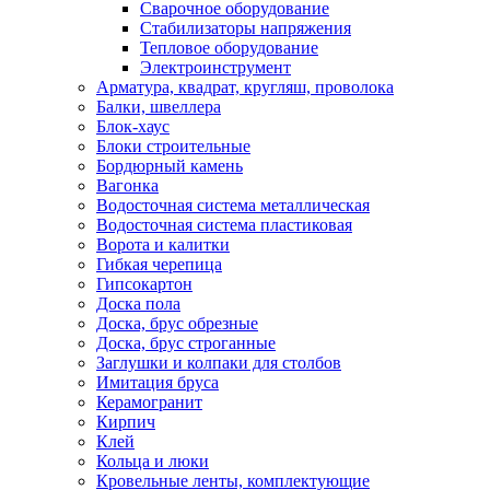
Сварочное оборудование
Стабилизаторы напряжения
Тепловое оборудование
Электроинструмент
Арматура, квадрат, кругляш, проволока
Балки, швеллера
Блок-хаус
Блоки строительные
Бордюрный камень
Вагонка
Водосточная система металлическая
Водосточная система пластиковая
Ворота и калитки
Гибкая черепица
Гипсокартон
Доска пола
Доска, брус обрезные
Доска, брус строганные
Заглушки и колпаки для столбов
Имитация бруса
Керамогранит
Кирпич
Клей
Кольца и люки
Кровельные ленты, комплектующие