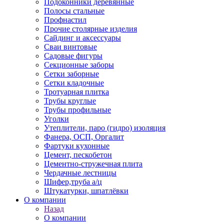
Подоконники деревянные
Полосы стальные
Профнастил
Прочие столярные изделия
Сайдинг и аксессуары
Сваи винтовые
Садовые фигуры
Секционные заборы
Сетки заборные
Сетки кладочные
Тротуарная плитка
Трубы круглые
Трубы профильные
Уголки
Утеплители, паро (гидро) изоляция
Фанера, ОСП, Оргалит
Фартуки кухонные
Цемент, пескобетон
Цементно-стружечная плита
Чердачные лестницы
Шифер,труба а/ц
Штукатурки, шпатлёвки
О компании
Назад
О компании