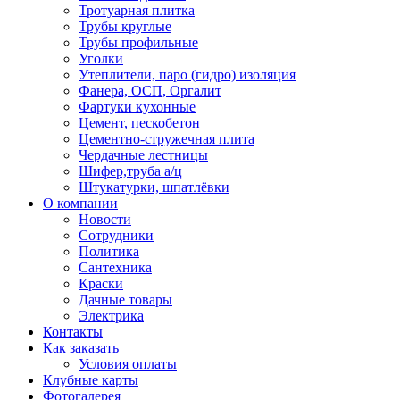
Тротуарная плитка
Трубы круглые
Трубы профильные
Уголки
Утеплители, паро (гидро) изоляция
Фанера, ОСП, Оргалит
Фартуки кухонные
Цемент, пескобетон
Цементно-стружечная плита
Чердачные лестницы
Шифер,труба а/ц
Штукатурки, шпатлёвки
О компании
Новости
Сотрудники
Политика
Сантехника
Краски
Дачные товары
Электрика
Контакты
Как заказать
Условия оплаты
Клубные карты
Фотогалерея