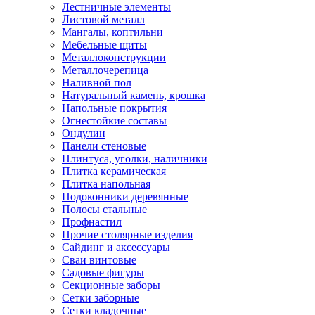
Лестничные элементы
Листовой металл
Мангалы, коптильни
Мебельные щиты
Металлоконструкции
Металлочерепица
Наливной пол
Натуральный камень, крошка
Напольные покрытия
Огнестойкие составы
Ондулин
Панели стеновые
Плинтуса, уголки, наличники
Плитка керамическая
Плитка напольная
Подоконники деревянные
Полосы стальные
Профнастил
Прочие столярные изделия
Сайдинг и аксессуары
Сваи винтовые
Садовые фигуры
Секционные заборы
Сетки заборные
Сетки кладочные