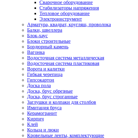
Сварочное оборудование
Стабилизаторы напряжения
Тепловое оборудование
Электроинструмент
Арматура, квадрат, кругляш, проволока
Балки, швеллера
Блок-хаус
Блоки строительные
Бордюрный камень
Вагонка
Водосточная система металлическая
Водосточная система пластиковая
Ворота и калитки
Гибкая черепица
Гипсокартон
Доска пола
Доска, брус обрезные
Доска, брус строганные
Заглушки и колпаки для столбов
Имитация бруса
Керамогранит
Кирпич
Клей
Кольца и люки
Кровельные ленты, комплектующие