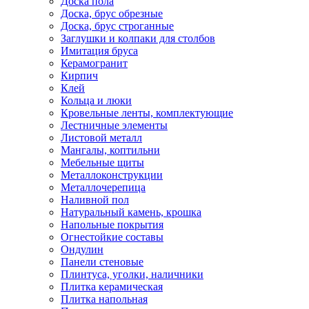
Доска пола
Доска, брус обрезные
Доска, брус строганные
Заглушки и колпаки для столбов
Имитация бруса
Керамогранит
Кирпич
Клей
Кольца и люки
Кровельные ленты, комплектующие
Лестничные элементы
Листовой металл
Мангалы, коптильни
Мебельные щиты
Металлоконструкции
Металлочерепица
Наливной пол
Натуральный камень, крошка
Напольные покрытия
Огнестойкие составы
Ондулин
Панели стеновые
Плинтуса, уголки, наличники
Плитка керамическая
Плитка напольная