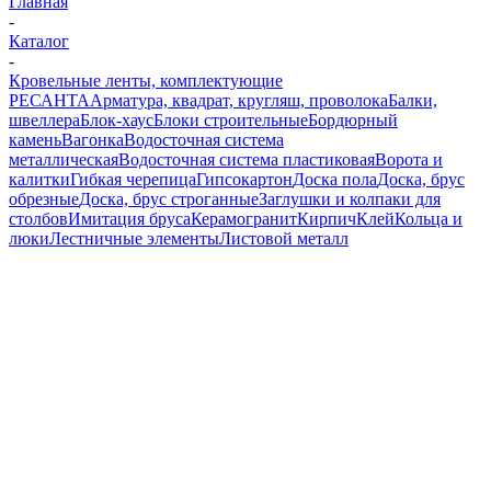
Главная
-
Каталог
-
Кровельные ленты, комплектующие
РЕСАНТА
Арматура, квадрат, кругляш, проволока
Балки,
швеллера
Блок-хаус
Блоки строительные
Бордюрный
камень
Вагонка
Водосточная система
металлическая
Водосточная система пластиковая
Ворота и
калитки
Гибкая черепица
Гипсокартон
Доска пола
Доска, брус
обрезные
Доска, брус строганные
Заглушки и колпаки для
столбов
Имитация бруса
Керамогранит
Кирпич
Клей
Кольца и
люки
Лестничные элементы
Листовой металл