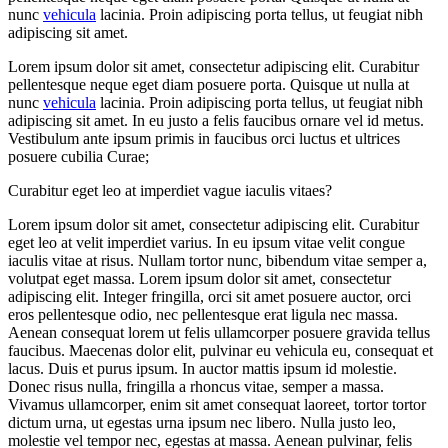
nunc
vehicula
lacinia. Proin adipiscing porta tellus, ut feugiat nibh
adipiscing sit amet.
Lorem ipsum dolor sit amet, consectetur adipiscing elit. Curabitur
pellentesque neque eget diam posuere porta. Quisque ut nulla at
nunc
vehicula
lacinia. Proin adipiscing porta tellus, ut feugiat nibh
adipiscing sit amet. In eu justo a felis faucibus ornare vel id metus.
Vestibulum ante ipsum primis in faucibus orci luctus et ultrices
posuere cubilia Curae;
Curabitur eget leo at imperdiet vague iaculis vitaes?
Lorem ipsum dolor sit amet, consectetur adipiscing elit. Curabitur
eget leo at velit imperdiet varius. In eu ipsum vitae velit congue
iaculis vitae at risus. Nullam tortor nunc, bibendum vitae semper a,
volutpat eget massa. Lorem ipsum dolor sit amet, consectetur
adipiscing elit. Integer fringilla, orci sit amet posuere auctor, orci
eros pellentesque odio, nec pellentesque erat ligula nec massa.
Aenean consequat lorem ut felis ullamcorper posuere gravida tellus
faucibus. Maecenas dolor elit, pulvinar eu vehicula eu, consequat et
lacus. Duis et purus ipsum. In auctor mattis ipsum id molestie.
Donec risus nulla, fringilla a rhoncus vitae, semper a massa.
Vivamus ullamcorper, enim sit amet consequat laoreet, tortor tortor
dictum urna, ut egestas urna ipsum nec libero. Nulla justo leo,
molestie vel tempor nec, egestas at massa. Aenean pulvinar, felis