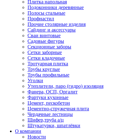
Плитка напольная
Подоконники деревянные
Полосы стальные
Профнастил
Прочие столярные изделия
Сайдинг и аксессуары
Сваи винтовые
Садовые фигуры
Секционные заборы
Сетки заборные
Сетки кладочные
Тротуарная плитка
Трубы круглые
Трубы профильные
Уголки
Утеплители, паро (гидро) изоляция
Фанера, ОСП, Оргалит
Фартуки кухонные
Цемент, пескобетон
Цементно-стружечная плита
Чердачные лестницы
Шифер,труба а/ц
Штукатурки, шпатлёвки
О компании
Новости