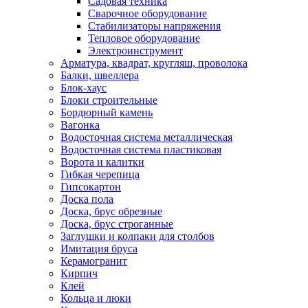
Садовая техника
Сварочное оборудование
Стабилизаторы напряжения
Тепловое оборудование
Электроинструмент
Арматура, квадрат, кругляш, проволока
Балки, швеллера
Блок-хаус
Блоки строительные
Бордюрный камень
Вагонка
Водосточная система металлическая
Водосточная система пластиковая
Ворота и калитки
Гибкая черепица
Гипсокартон
Доска пола
Доска, брус обрезные
Доска, брус строганные
Заглушки и колпаки для столбов
Имитация бруса
Керамогранит
Кирпич
Клей
Кольца и люки