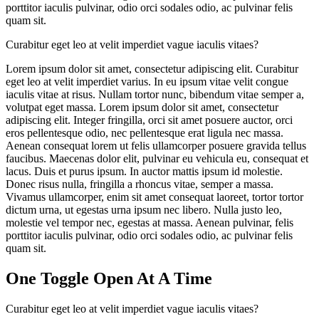
porttitor iaculis pulvinar, odio orci sodales odio, ac pulvinar felis
quam sit.
Curabitur eget leo at velit imperdiet vague iaculis vitaes?
Lorem ipsum dolor sit amet, consectetur adipiscing elit. Curabitur
eget leo at velit imperdiet varius. In eu ipsum vitae velit congue
iaculis vitae at risus. Nullam tortor nunc, bibendum vitae semper a,
volutpat eget massa. Lorem ipsum dolor sit amet, consectetur
adipiscing elit. Integer fringilla, orci sit amet posuere auctor, orci
eros pellentesque odio, nec pellentesque erat ligula nec massa.
Aenean consequat lorem ut felis ullamcorper posuere gravida tellus
faucibus. Maecenas dolor elit, pulvinar eu vehicula eu, consequat et
lacus. Duis et purus ipsum. In auctor mattis ipsum id molestie.
Donec risus nulla, fringilla a rhoncus vitae, semper a massa.
Vivamus ullamcorper, enim sit amet consequat laoreet, tortor tortor
dictum urna, ut egestas urna ipsum nec libero. Nulla justo leo,
molestie vel tempor nec, egestas at massa. Aenean pulvinar, felis
porttitor iaculis pulvinar, odio orci sodales odio, ac pulvinar felis
quam sit.
One Toggle Open At A Time
Curabitur eget leo at velit imperdiet vague iaculis vitaes?