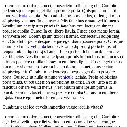
Lorem ipsum dolor sit amet, consectetur adipiscing elit. Curabitur
pellentesque neque eget diam posuere porta. Quisque ut nulla at
nunc
vehicula
lacinia. Proin adipiscing porta tellus, ut feugiat nibh
adipiscing sit amet. In eu justo a felis faucibus ornare vel id metus.
Vestibulum ante ipsum primis in faucibus orci luctus et ultrices
posuere cubilia Curae; In eu libero ligula. Fusce eget metus lorem,
ac viverra leo. Lorem ipsum dolor sit amet, consectetur adipiscing
elit. Curabitur pellentesque neque eget diam posuere porta. Quisque
ut nulla at nunc
vehicula
lacinia. Proin adipiscing porta tellus, ut
feugiat nibh adipiscing sit amet. In eu justo a felis faucibus ornare
vel id metus. Vestibulum ante ipsum primis in faucibus orci luctus et
ultrices posuere cubilia Curae; In eu libero ligula. Fusce eget metus
lorem, ac viverra leo. Lorem ipsum dolor sit amet, consectetur
adipiscing elit. Curabitur pellentesque neque eget diam posuere
porta. Quisque ut nulla at nunc
vehicula
lacinia. Proin adipiscing
porta tellus, ut feugiat nibh adipiscing sit amet. In eu justo a felis
faucibus ornare vel id metus. Vestibulum ante ipsum primis in
faucibus orci luctus et ultrices posuere cubilia Curae; In eu libero
ligula. Fusce eget metus lorem, ac viverra leo.
Curabitur eget leo at velit imperdiet vague iaculis vitaes?
Lorem ipsum dolor sit amet, consectetur adipiscing elit. Curabitur
eget leo at velit imperdiet varius. In eu ipsum vitae velit congue
iaculis vitae at risus. Nullam tortor nunc, bibendum vitae semper a,