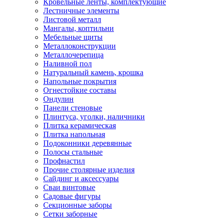
Кровельные ленты, комплектующие
Лестничные элементы
Листовой металл
Мангалы, коптильни
Мебельные щиты
Металлоконструкции
Металлочерепица
Наливной пол
Натуральный камень, крошка
Напольные покрытия
Огнестойкие составы
Ондулин
Панели стеновые
Плинтуса, уголки, наличники
Плитка керамическая
Плитка напольная
Подоконники деревянные
Полосы стальные
Профнастил
Прочие столярные изделия
Сайдинг и аксессуары
Сваи винтовые
Садовые фигуры
Секционные заборы
Сетки заборные