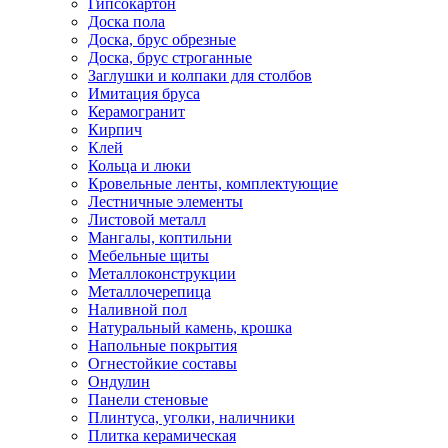
Гипсокартон
Доска пола
Доска, брус обрезные
Доска, брус строганные
Заглушки и колпаки для столбов
Имитация бруса
Керамогранит
Кирпич
Клей
Кольца и люки
Кровельные ленты, комплектующие
Лестничные элементы
Листовой металл
Мангалы, коптильни
Мебельные щиты
Металлоконструкции
Металлочерепица
Наливной пол
Натуральный камень, крошка
Напольные покрытия
Огнестойкие составы
Ондулин
Панели стеновые
Плинтуса, уголки, наличники
Плитка керамическая