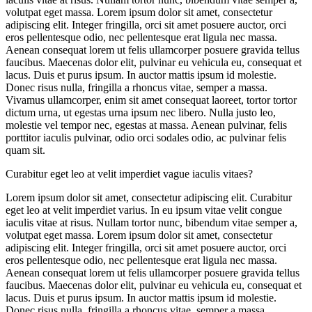
volutpat eget massa. Lorem ipsum dolor sit amet, consectetur
adipiscing elit. Integer fringilla, orci sit amet posuere auctor, orci
eros pellentesque odio, nec pellentesque erat ligula nec massa.
Aenean consequat lorem ut felis ullamcorper posuere gravida tellus
faucibus. Maecenas dolor elit, pulvinar eu vehicula eu, consequat et
lacus. Duis et purus ipsum. In auctor mattis ipsum id molestie.
Donec risus nulla, fringilla a rhoncus vitae, semper a massa.
Vivamus ullamcorper, enim sit amet consequat laoreet, tortor tortor
dictum urna, ut egestas urna ipsum nec libero. Nulla justo leo,
molestie vel tempor nec, egestas at massa. Aenean pulvinar, felis
porttitor iaculis pulvinar, odio orci sodales odio, ac pulvinar felis
quam sit.
Curabitur eget leo at velit imperdiet vague iaculis vitaes?
Lorem ipsum dolor sit amet, consectetur adipiscing elit. Curabitur
eget leo at velit imperdiet varius. In eu ipsum vitae velit congue
iaculis vitae at risus. Nullam tortor nunc, bibendum vitae semper a,
volutpat eget massa. Lorem ipsum dolor sit amet, consectetur
adipiscing elit. Integer fringilla, orci sit amet posuere auctor, orci
eros pellentesque odio, nec pellentesque erat ligula nec massa.
Aenean consequat lorem ut felis ullamcorper posuere gravida tellus
faucibus. Maecenas dolor elit, pulvinar eu vehicula eu, consequat et
lacus. Duis et purus ipsum. In auctor mattis ipsum id molestie.
Donec risus nulla, fringilla a rhoncus vitae, semper a massa.