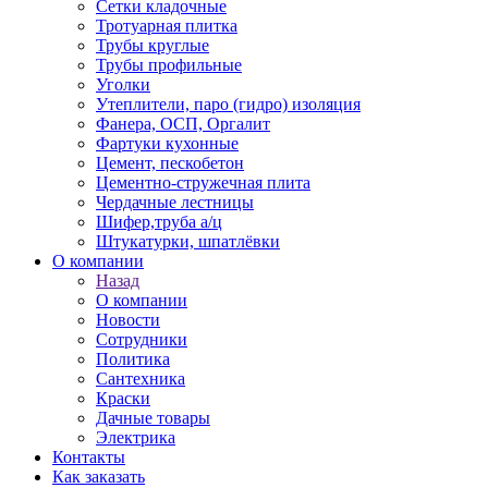
Сетки кладочные
Тротуарная плитка
Трубы круглые
Трубы профильные
Уголки
Утеплители, паро (гидро) изоляция
Фанера, ОСП, Оргалит
Фартуки кухонные
Цемент, пескобетон
Цементно-стружечная плита
Чердачные лестницы
Шифер,труба а/ц
Штукатурки, шпатлёвки
О компании
Назад
О компании
Новости
Сотрудники
Политика
Сантехника
Краски
Дачные товары
Электрика
Контакты
Как заказать