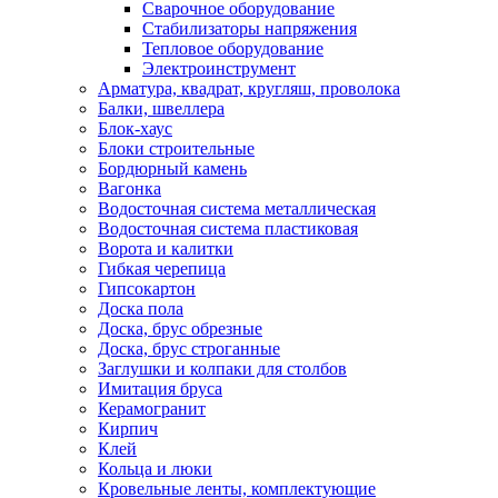
Сварочное оборудование
Стабилизаторы напряжения
Тепловое оборудование
Электроинструмент
Арматура, квадрат, кругляш, проволока
Балки, швеллера
Блок-хаус
Блоки строительные
Бордюрный камень
Вагонка
Водосточная система металлическая
Водосточная система пластиковая
Ворота и калитки
Гибкая черепица
Гипсокартон
Доска пола
Доска, брус обрезные
Доска, брус строганные
Заглушки и колпаки для столбов
Имитация бруса
Керамогранит
Кирпич
Клей
Кольца и люки
Кровельные ленты, комплектующие