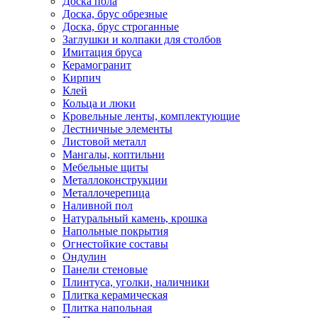
Доска пола
Доска, брус обрезные
Доска, брус строганные
Заглушки и колпаки для столбов
Имитация бруса
Керамогранит
Кирпич
Клей
Кольца и люки
Кровельные ленты, комплектующие
Лестничные элементы
Листовой металл
Мангалы, коптильни
Мебельные щиты
Металлоконструкции
Металлочерепица
Наливной пол
Натуральный камень, крошка
Напольные покрытия
Огнестойкие составы
Ондулин
Панели стеновые
Плинтуса, уголки, наличники
Плитка керамическая
Плитка напольная