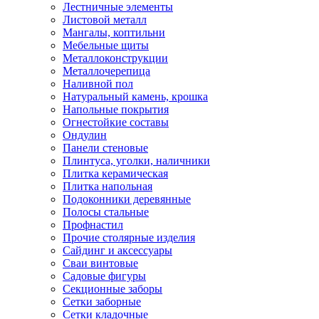
Лестничные элементы
Листовой металл
Мангалы, коптильни
Мебельные щиты
Металлоконструкции
Металлочерепица
Наливной пол
Натуральный камень, крошка
Напольные покрытия
Огнестойкие составы
Ондулин
Панели стеновые
Плинтуса, уголки, наличники
Плитка керамическая
Плитка напольная
Подоконники деревянные
Полосы стальные
Профнастил
Прочие столярные изделия
Сайдинг и аксессуары
Сваи винтовые
Садовые фигуры
Секционные заборы
Сетки заборные
Сетки кладочные