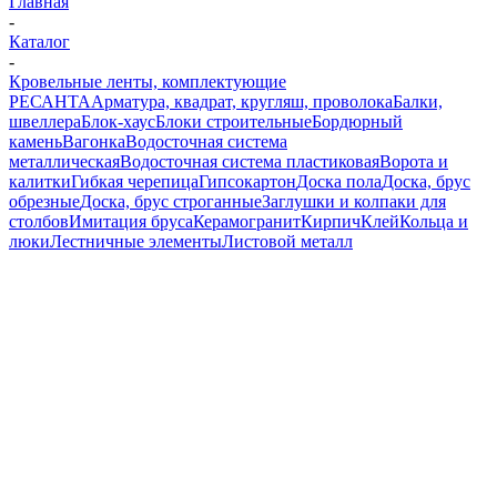
Главная
-
Каталог
-
Кровельные ленты, комплектующие
РЕСАНТА
Арматура, квадрат, кругляш, проволока
Балки,
швеллера
Блок-хаус
Блоки строительные
Бордюрный
камень
Вагонка
Водосточная система
металлическая
Водосточная система пластиковая
Ворота и
калитки
Гибкая черепица
Гипсокартон
Доска пола
Доска, брус
обрезные
Доска, брус строганные
Заглушки и колпаки для
столбов
Имитация бруса
Керамогранит
Кирпич
Клей
Кольца и
люки
Лестничные элементы
Листовой металл