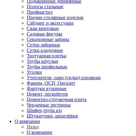
Подоконники деревянные
Полосы стальные
Профнастил
Прочие столярные изделия
Сайдинг и аксессуары
Сваи винтовые
Садовые фигуры
Секционные заборы
Сетки заборные
Сетки кладочные
Тротуарная плитка
Трубы круглые
Трубы профильные
Уголки
Утеплители, паро (гидро) изоляция
Фанера, ОСП, Оргалит
Фартуки кухонные
Цемент, пескобетон
Цементно-стружечная плита
Чердачные лестницы
Шифер,труба а/ц
Штукатурки, шпатлёвки
О компании
Назад
О компании