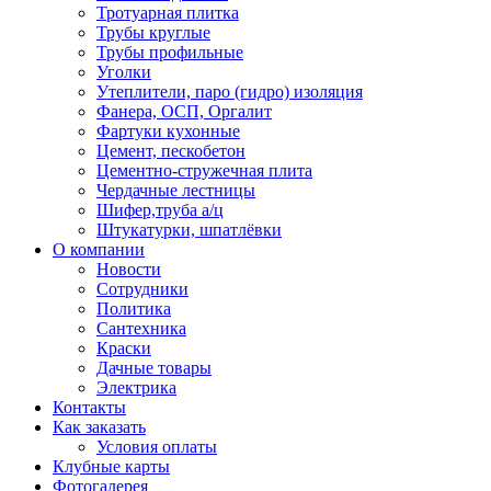
Тротуарная плитка
Трубы круглые
Трубы профильные
Уголки
Утеплители, паро (гидро) изоляция
Фанера, ОСП, Оргалит
Фартуки кухонные
Цемент, пескобетон
Цементно-стружечная плита
Чердачные лестницы
Шифер,труба а/ц
Штукатурки, шпатлёвки
О компании
Новости
Сотрудники
Политика
Сантехника
Краски
Дачные товары
Электрика
Контакты
Как заказать
Условия оплаты
Клубные карты
Фотогалерея