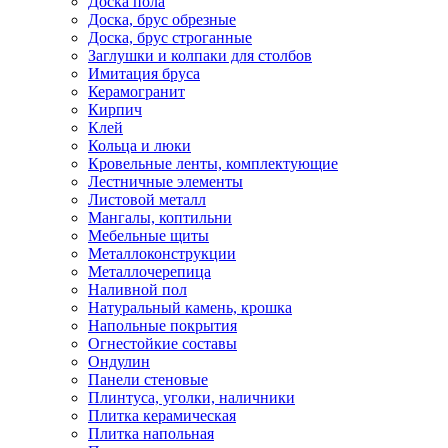
Доска пола
Доска, брус обрезные
Доска, брус строганные
Заглушки и колпаки для столбов
Имитация бруса
Керамогранит
Кирпич
Клей
Кольца и люки
Кровельные ленты, комплектующие
Лестничные элементы
Листовой металл
Мангалы, коптильни
Мебельные щиты
Металлоконструкции
Металлочерепица
Наливной пол
Натуральный камень, крошка
Напольные покрытия
Огнестойкие составы
Ондулин
Панели стеновые
Плинтуса, уголки, наличники
Плитка керамическая
Плитка напольная