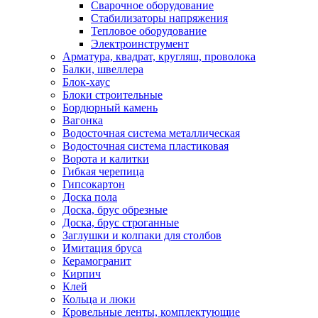
Сварочное оборудование
Стабилизаторы напряжения
Тепловое оборудование
Электроинструмент
Арматура, квадрат, кругляш, проволока
Балки, швеллера
Блок-хаус
Блоки строительные
Бордюрный камень
Вагонка
Водосточная система металлическая
Водосточная система пластиковая
Ворота и калитки
Гибкая черепица
Гипсокартон
Доска пола
Доска, брус обрезные
Доска, брус строганные
Заглушки и колпаки для столбов
Имитация бруса
Керамогранит
Кирпич
Клей
Кольца и люки
Кровельные ленты, комплектующие