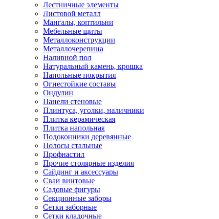
Лестничные элементы
Листовой металл
Мангалы, коптильни
Мебельные щиты
Металлоконструкции
Металлочерепица
Наливной пол
Натуральный камень, крошка
Напольные покрытия
Огнестойкие составы
Ондулин
Панели стеновые
Плинтуса, уголки, наличники
Плитка керамическая
Плитка напольная
Подоконники деревянные
Полосы стальные
Профнастил
Прочие столярные изделия
Сайдинг и аксессуары
Сваи винтовые
Садовые фигуры
Секционные заборы
Сетки заборные
Сетки кладочные