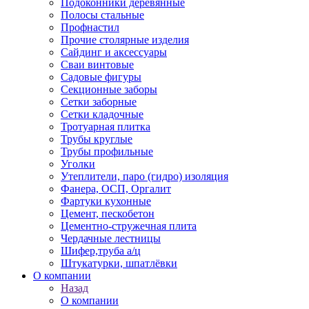
Подоконники деревянные
Полосы стальные
Профнастил
Прочие столярные изделия
Сайдинг и аксессуары
Сваи винтовые
Садовые фигуры
Секционные заборы
Сетки заборные
Сетки кладочные
Тротуарная плитка
Трубы круглые
Трубы профильные
Уголки
Утеплители, паро (гидро) изоляция
Фанера, ОСП, Оргалит
Фартуки кухонные
Цемент, пескобетон
Цементно-стружечная плита
Чердачные лестницы
Шифер,труба а/ц
Штукатурки, шпатлёвки
О компании
Назад
О компании