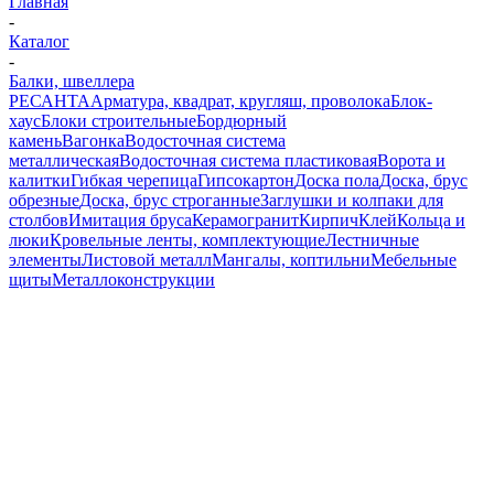
Главная
-
Каталог
-
Балки, швеллера
РЕСАНТА
Арматура, квадрат, кругляш, проволока
Блок-
хаус
Блоки строительные
Бордюрный
камень
Вагонка
Водосточная система
металлическая
Водосточная система пластиковая
Ворота и
калитки
Гибкая черепица
Гипсокартон
Доска пола
Доска, брус
обрезные
Доска, брус строганные
Заглушки и колпаки для
столбов
Имитация бруса
Керамогранит
Кирпич
Клей
Кольца и
люки
Кровельные ленты, комплектующие
Лестничные
элементы
Листовой металл
Мангалы, коптильни
Мебельные
щиты
Металлоконструкции