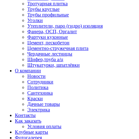
Тротуарная плитка
Трубы круглые
Трубы профильные
Уголки
Утеплители, паро (гидро) изоляция
Фанера, ОСП, Оргалит
Фартуки кухонные
Цемент, пескобетон
Цементно-стружечная плита
Чердачные лестницы
Шифер,труба а/ц
Штукатурки, шпатлёвки
О компании
Новости
Сотрудники
Политика
Сантехника
Краски
Дачные товары
Электрика
Контакты
Как заказать
Условия оплаты
Клубные карты
Фотогалерея