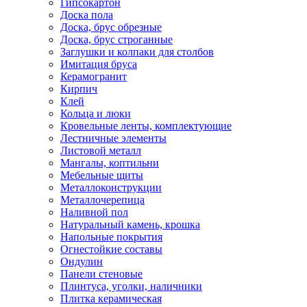
Гипсокартон
Доска пола
Доска, брус обрезные
Доска, брус строганные
Заглушки и колпаки для столбов
Имитация бруса
Керамогранит
Кирпич
Клей
Кольца и люки
Кровельные ленты, комплектующие
Лестничные элементы
Листовой металл
Мангалы, коптильни
Мебельные щиты
Металлоконструкции
Металлочерепица
Наливной пол
Натуральный камень, крошка
Напольные покрытия
Огнестойкие составы
Ондулин
Панели стеновые
Плинтуса, уголки, наличники
Плитка керамическая