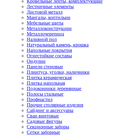
Кровельные ленты, комплектующие
Лестничные элементы
Листовой металл
Мангалы, коптильни
Мебельные щиты
Металлоконструкции
Металлочерепица
Наливной пол
Натуральный камень, крошка
Напольные покрытия
Огнестойкие составы
Ондулин
Панели стеновые
Плинтуса, уголки, наличники
Плитка керамическая
Плитка напольная
Подоконники деревянные
Полосы стальные
Профнастил
Прочие столярные изделия
Сайдинг и аксессуары
Сваи винтовые
Садовые фигуры
Секционные заборы
Сетки заборные