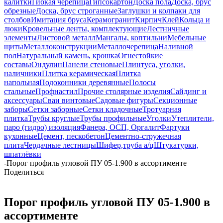
калитки
Гибкая черепица
Гипсокартон
Доска пола
Доска, брус
обрезные
Доска, брус строганные
Заглушки и колпаки для
столбов
Имитация бруса
Керамогранит
Кирпич
Клей
Кольца и
люки
Кровельные ленты, комплектующие
Лестничные
элементы
Листовой металл
Мангалы, коптильни
Мебельные
щиты
Металлоконструкции
Металлочерепица
Наливной
пол
Натуральный камень, крошка
Огнестойкие
составы
Ондулин
Панели стеновые
Плинтуса, уголки,
наличники
Плитка керамическая
Плитка
напольная
Подоконники деревянные
Полосы
стальные
Профнастил
Прочие столярные изделия
Сайдинг и
аксессуары
Сваи винтовые
Садовые фигуры
Секционные
заборы
Сетки заборные
Сетки кладочные
Тротуарная
плитка
Трубы круглые
Трубы профильные
Уголки
Утеплители,
паро (гидро) изоляция
Фанера, ОСП, Оргалит
Фартуки
кухонные
Цемент, пескобетон
Цементно-стружечная
плита
Чердачные лестницы
Шифер,труба а/ц
Штукатурки,
шпатлёвки
-
Порог профиль угловой ПУ 05-1.900 в ассортименте
Поделиться
Порог профиль угловой ПУ 05-1.900 в
ассортименте