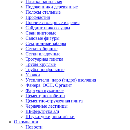
Плитка напольная
Подоконники деревянные
Полосы стальные
Профнастил
Прочие столярные изделия
Сайдинг и аксессуары
Сваи винтовые
Садовые фигуры
Секционные заборы
Сетки заборные
Сетки кладочные
Тротуарная плитка
Трубы круглые
Трубы профильные
Уголки
Утеплители, паро (гидро) изоляция
Фанера, ОСП, Оргалит
Фартуки кухонные
Цемент, пескобетон
Цементно-стружечная плита
Чердачные лестницы
Шифер,труба а/ц
Штукатурки, шпатлёвки
О компании
Новости