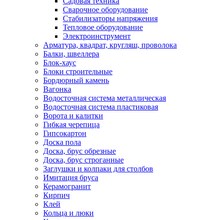
Садовая техника
Сварочное оборудование
Стабилизаторы напряжения
Тепловое оборудование
Электроинструмент
Арматура, квадрат, кругляш, проволока
Балки, швеллера
Блок-хаус
Блоки строительные
Бордюрный камень
Вагонка
Водосточная система металлическая
Водосточная система пластиковая
Ворота и калитки
Гибкая черепица
Гипсокартон
Доска пола
Доска, брус обрезные
Доска, брус строганные
Заглушки и колпаки для столбов
Имитация бруса
Керамогранит
Кирпич
Клей
Кольца и люки