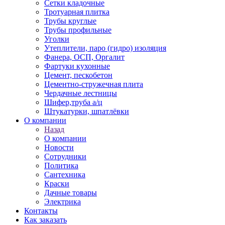
Сетки кладочные
Тротуарная плитка
Трубы круглые
Трубы профильные
Уголки
Утеплители, паро (гидро) изоляция
Фанера, ОСП, Оргалит
Фартуки кухонные
Цемент, пескобетон
Цементно-стружечная плита
Чердачные лестницы
Шифер,труба а/ц
Штукатурки, шпатлёвки
О компании
Назад
О компании
Новости
Сотрудники
Политика
Сантехника
Краски
Дачные товары
Электрика
Контакты
Как заказать