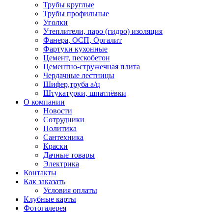
Трубы круглые
Трубы профильные
Уголки
Утеплители, паро (гидро) изоляция
Фанера, ОСП, Оргалит
Фартуки кухонные
Цемент, пескобетон
Цементно-стружечная плита
Чердачные лестницы
Шифер,труба а/ц
Штукатурки, шпатлёвки
О компании
Новости
Сотрудники
Политика
Сантехника
Краски
Дачные товары
Электрика
Контакты
Как заказать
Условия оплаты
Клубные карты
Фотогалерея