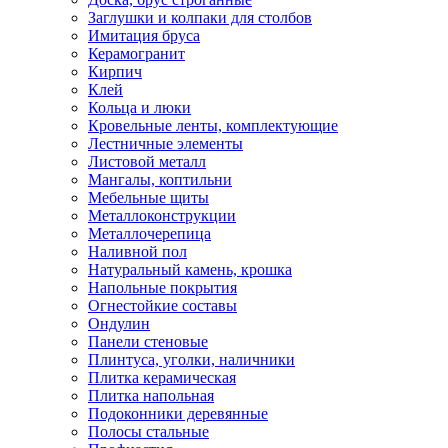
Заглушки и колпаки для столбов
Имитация бруса
Керамогранит
Кирпич
Клей
Кольца и люки
Кровельные ленты, комплектующие
Лестничные элементы
Листовой металл
Мангалы, коптильни
Мебельные щиты
Металлоконструкции
Металлочерепица
Наливной пол
Натуральный камень, крошка
Напольные покрытия
Огнестойкие составы
Ондулин
Панели стеновые
Плинтуса, уголки, наличники
Плитка керамическая
Плитка напольная
Подоконники деревянные
Полосы стальные