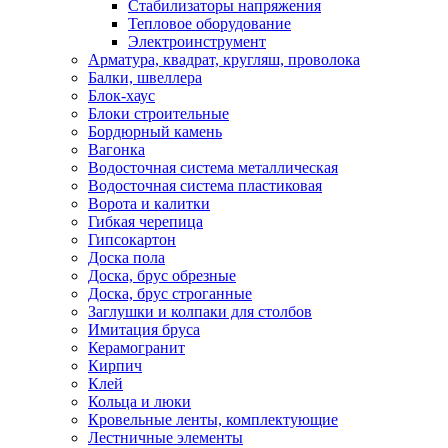
Стабилизаторы напряжения
Тепловое оборудование
Электроинструмент
Арматура, квадрат, кругляш, проволока
Балки, швеллера
Блок-хаус
Блоки строительные
Бордюрный камень
Вагонка
Водосточная система металлическая
Водосточная система пластиковая
Ворота и калитки
Гибкая черепица
Гипсокартон
Доска пола
Доска, брус обрезные
Доска, брус строганные
Заглушки и колпаки для столбов
Имитация бруса
Керамогранит
Кирпич
Клей
Кольца и люки
Кровельные ленты, комплектующие
Лестничные элементы