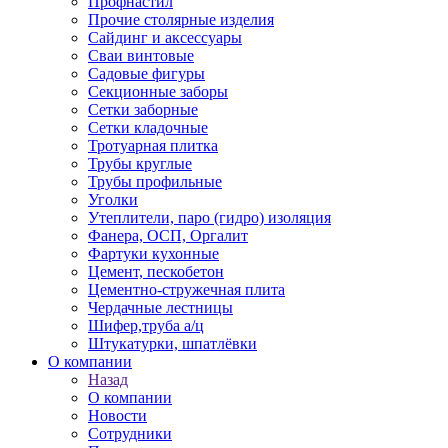
Профнастил
Прочие столярные изделия
Сайдинг и аксессуары
Сваи винтовые
Садовые фигуры
Секционные заборы
Сетки заборные
Сетки кладочные
Тротуарная плитка
Трубы круглые
Трубы профильные
Уголки
Утеплители, паро (гидро) изоляция
Фанера, ОСП, Оргалит
Фартуки кухонные
Цемент, пескобетон
Цементно-стружечная плита
Чердачные лестницы
Шифер,труба а/ц
Штукатурки, шпатлёвки
О компании
Назад
О компании
Новости
Сотрудники