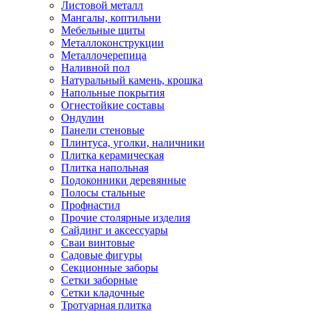
Листовой металл
Мангалы, коптильни
Мебельные щиты
Металлоконструкции
Металлочерепица
Наливной пол
Натуральный камень, крошка
Напольные покрытия
Огнестойкие составы
Ондулин
Панели стеновые
Плинтуса, уголки, наличники
Плитка керамическая
Плитка напольная
Подоконники деревянные
Полосы стальные
Профнастил
Прочие столярные изделия
Сайдинг и аксессуары
Сваи винтовые
Садовые фигуры
Секционные заборы
Сетки заборные
Сетки кладочные
Тротуарная плитка