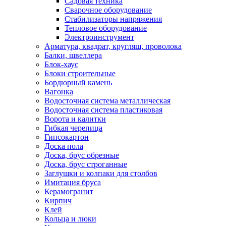
Садовая техника
Сварочное оборудование
Стабилизаторы напряжения
Тепловое оборудование
Электроинструмент
Арматура, квадрат, кругляш, проволока
Балки, швеллера
Блок-хаус
Блоки строительные
Бордюрный камень
Вагонка
Водосточная система металлическая
Водосточная система пластиковая
Ворота и калитки
Гибкая черепица
Гипсокартон
Доска пола
Доска, брус обрезные
Доска, брус строганные
Заглушки и колпаки для столбов
Имитация бруса
Керамогранит
Кирпич
Клей
Кольца и люки