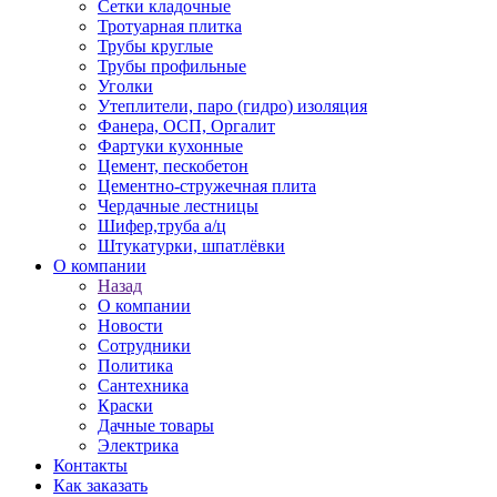
Сетки кладочные
Тротуарная плитка
Трубы круглые
Трубы профильные
Уголки
Утеплители, паро (гидро) изоляция
Фанера, ОСП, Оргалит
Фартуки кухонные
Цемент, пескобетон
Цементно-стружечная плита
Чердачные лестницы
Шифер,труба а/ц
Штукатурки, шпатлёвки
О компании
Назад
О компании
Новости
Сотрудники
Политика
Сантехника
Краски
Дачные товары
Электрика
Контакты
Как заказать