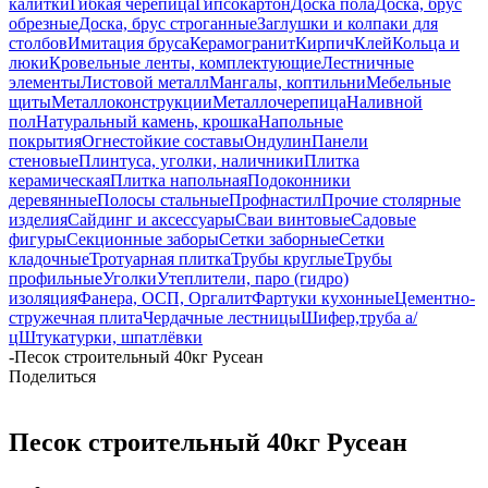
калитки
Гибкая черепица
Гипсокартон
Доска пола
Доска, брус
обрезные
Доска, брус строганные
Заглушки и колпаки для
столбов
Имитация бруса
Керамогранит
Кирпич
Клей
Кольца и
люки
Кровельные ленты, комплектующие
Лестничные
элементы
Листовой металл
Мангалы, коптильни
Мебельные
щиты
Металлоконструкции
Металлочерепица
Наливной
пол
Натуральный камень, крошка
Напольные
покрытия
Огнестойкие составы
Ондулин
Панели
стеновые
Плинтуса, уголки, наличники
Плитка
керамическая
Плитка напольная
Подоконники
деревянные
Полосы стальные
Профнастил
Прочие столярные
изделия
Сайдинг и аксессуары
Сваи винтовые
Садовые
фигуры
Секционные заборы
Сетки заборные
Сетки
кладочные
Тротуарная плитка
Трубы круглые
Трубы
профильные
Уголки
Утеплители, паро (гидро)
изоляция
Фанера, ОСП, Оргалит
Фартуки кухонные
Цементно-
стружечная плита
Чердачные лестницы
Шифер,труба а/
ц
Штукатурки, шпатлёвки
-
Песок строительный 40кг Русеан
Поделиться
Песок строительный 40кг Русеан