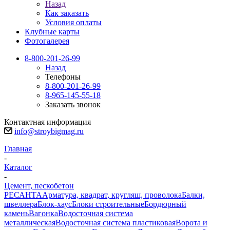
Назад
Как заказать
Условия оплаты
Клубные карты
Фотогалерея
8-800-201-26-99
Назад
Телефоны
8-800-201-26-99
8-965-145-55-18
Заказать звонок
Контактная информация
info@stroybigmag.ru
Главная
-
Каталог
-
Цемент, пескобетон
РЕСАНТА
Арматура, квадрат, кругляш, проволока
Балки,
швеллера
Блок-хаус
Блоки строительные
Бордюрный
камень
Вагонка
Водосточная система
металлическая
Водосточная система пластиковая
Ворота и