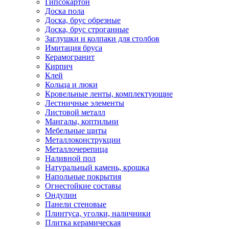
Гипсокартон
Доска пола
Доска, брус обрезные
Доска, брус строганные
Заглушки и колпаки для столбов
Имитация бруса
Керамогранит
Кирпич
Клей
Кольца и люки
Кровельные ленты, комплектующие
Лестничные элементы
Листовой металл
Мангалы, коптильни
Мебельные щиты
Металлоконструкции
Металлочерепица
Наливной пол
Натуральный камень, крошка
Напольные покрытия
Огнестойкие составы
Ондулин
Панели стеновые
Плинтуса, уголки, наличники
Плитка керамическая