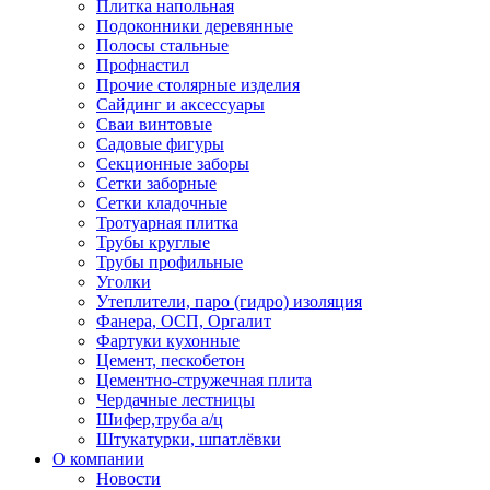
Плитка напольная
Подоконники деревянные
Полосы стальные
Профнастил
Прочие столярные изделия
Сайдинг и аксессуары
Сваи винтовые
Садовые фигуры
Секционные заборы
Сетки заборные
Сетки кладочные
Тротуарная плитка
Трубы круглые
Трубы профильные
Уголки
Утеплители, паро (гидро) изоляция
Фанера, ОСП, Оргалит
Фартуки кухонные
Цемент, пескобетон
Цементно-стружечная плита
Чердачные лестницы
Шифер,труба а/ц
Штукатурки, шпатлёвки
О компании
Новости